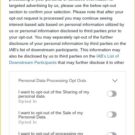
Το συνηθισμένο λάθος που χαλάει πιο
targeted advertising by us, please use the below opt-out
γρήγορα το καρπούζι – Πώς να το
GOSSIP - LIFESTYLE
13:00
section to confirm your selection. Please note that after your
αποφύγετε
Ο Σάκης Ρουβάς έγινε μελισσοκόμος για μία
opt-out request is processed you may continue seeing
ημέρα
interest-based ads based on personal information utilized by
us or personal information disclosed to third parties prior to
your opt-out. You may separately opt-out of the further
disclosure of your personal information by third parties on the
ΚΡΗΤΗ
12:58
IAB’s list of downstream participants. This information may
Κτηματολόγιο: Ποιοι μπορούν να δηλώσουν το
ΚΡΗΤΗ
also be disclosed by us to third parties on the
IAB’s List of
ακίνητό τους και μετά την λήξη της
Downstream Participants
that may further disclose it to other
Αστυνομικοί Ηρακλείου: Ενισχύουν
προθεσμίας
third parties.
έμπρακτα το Γραφείο Ανηλίκων -
Δώρισαν σύγχρονο κλιματιστικό
Personal Data Processing Opt Outs
ΕΛΛΑΔΑ
12:52
I want to opt-out of the Sharing of my
Επέτρεψε στην ανήλικη κόρη της να πιει
personal data.
αλκοόλ και τα έκανε «γης Μαδιάμ» στο Κέντρο
Opted In
Υγείας
I want to opt-out of the Sale of my
ΤΕΧΝΟΛΟΓΙΑ
Personal Data.
Opted In
ΕΠΙΣΤΗΜΗ
12:46
Τα δύο σημεία στίξης που μπορεί να
«προδίδουν» ένα κείμενο γραμμένο με
I want to opt-out of processing my
Γιατί ξεχνάμε τα ονόματα αλλά θυμόμαστε τα