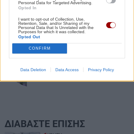
Personal Data for Targeted Advertising.
AI
πρόσωπα; Η επιστήμη εξηγεί
Opted In
I want to opt-out of Collection, Use,
Retention, Sale, and/or Sharing of my
Personal Data that Is Unrelated with the
Purposes for which it was collected.
Opted Out
ΟΙΚΟΝΟΜΙΑ
CONFIRM
Άνοιξε η πλατφόρμα για ενισχύσεις de
minimis ύψους 24,6 εκατ. ευρώ σε
παραγωγούς
Data Deletion
Data Access
Privacy Policy
ΔΙΑΒΑΣΤΕ ΕΠΙΣΗΣ