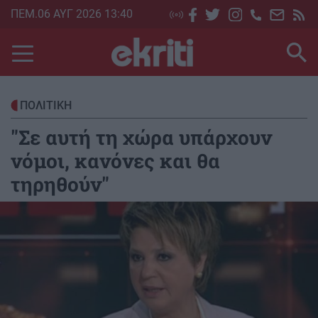
Skip
ΠΕΜ.06 ΑΥΓ 2026 13:40
to
main
content
ΠΟΛΙΤΙΚΗ
"Σε αυτή τη χώρα υπάρχουν
νόμοι, κανόνες και θα
τηρηθούν"