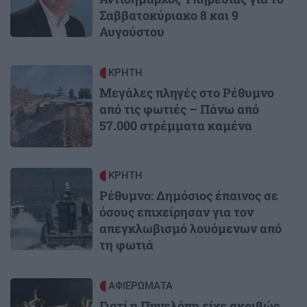
Σαββατοκύριακο 8 και 9
Αυγούστου
Image
ΚΡΗΤΗ
Μεγάλες πληγές στο Ρέθυμνο
από τις φωτιές – Πάνω από
57.000 στρέμματα καμένα
Image
ΚΡΗΤΗ
Ρέθυμνο: Δημόσιος έπαινος σε
όσους επιχείρησαν για τον
απεγκλωβισμό λουόμενων από
τη φωτιά
Image
ΑΦΙΕΡΩΜΑΤΑ
Γιατί η Πηνελόπη είχε ακριβώς