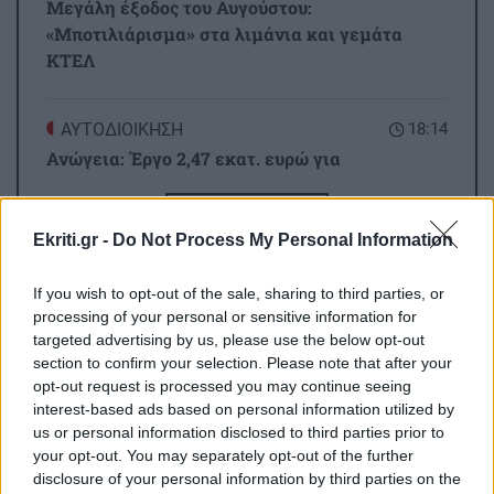
Μεγάλη έξοδος του Αυγούστου:
«Μποτιλιάρισμα» στα λιμάνια και γεμάτα
ΚΤΕΛ
ΑΥΤΟΔΙΟΙΚΗΣΗ
18:14
Ανώγεια: Έργο 2,47 εκατ. ευρώ για
αναβάθμιση 22 χιλιομέτρων αγροτικών και
κτηνοτροφικών δρόμων
Όλες οι ειδήσεις
Ekriti.gr -
Do Not Process My Personal Information
ΟΙΚΟΝΟΜΙΑ
18:07
If you wish to opt-out of the sale, sharing to third parties, or
Υποχώρησε στο 3,4% ο πληθωρισμός τον Ιούλιο
processing of your personal or sensitive information for
– Επιμένει η ακρίβεια σε ενέργεια και ενοίκια
targeted advertising by us, please use the below opt-out
section to confirm your selection. Please note that after your
opt-out request is processed you may continue seeing
GOSSIP - LIFESTYLE
18:00
interest-based ads based on personal information utilized by
ΠΕΡΙΣΣΟΤΕΡΑ
Οι πόζες της Κατερίνας Παπουτσάκη με μαγιό
us or personal information disclosed to third parties prior to
your opt-out. You may separately opt-out of the further
στην Κρήτη
disclosure of your personal information by third parties on the