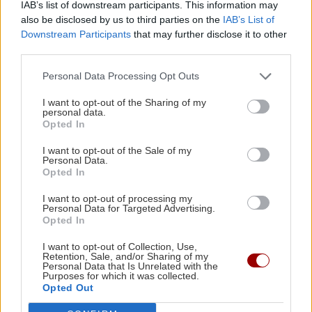
IAB’s list of downstream participants. This information may
also be disclosed by us to third parties on the
IAB’s List of
ΗΡΑΚΛΕΙΟ
17:51
Downstream Participants
that may further disclose it to other
ΚΟΣΜΟΣ
Κερδίστε 5 διπλές προσκλήσεις για τη
third parties.
θεατρική παράσταση «Οικογένεια Τσεκμέ»
Θέουτα: Αγώνας δρόμου η
Personal Data Processing Opt Outs
ταυτοποίηση των μεταναστών -
Σχέδια για ταφή των νεκρών και
ΑΘΛΗΤΙΚΑ
17:45
μεταφορά των ανηλίκων
I want to opt-out of the Sharing of my
personal data.
Γιώργος Αγριμανάκης: Αντιδήμαρχος
Opted In
Υπηρεσίας για το Σαββατοκύριακο 8 και 9
I want to opt-out of the Sale of my
Αυγούστου
Personal Data.
Opted In
ΕΛΛΑΔΑ
ΚΡΗΤΗ
17:36
I want to opt-out of processing my
Personal Data for Targeted Advertising.
Μεγάλη έξοδος του Αυγούστου:
Μεγάλες πληγές στο Ρέθυμνο από τις φωτιές –
Opted In
«Μποτιλιάρισμα» στα λιμάνια και
Πάνω από 57.000 στρέμματα καμένα
γεμάτα ΚΤΕΛ
I want to opt-out of Collection, Use,
Retention, Sale, and/or Sharing of my
Personal Data that Is Unrelated with the
ΚΡΗΤΗ
17:27
Purposes for which it was collected.
Opted Out
Ρέθυμνο: Δημόσιος έπαινος σε όσους
επιχείρησαν για τον απεγκλωβισμό