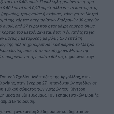
ίζεται στα 0,60 ευρώ. Παράλληλα, μειώνεται η τιμή
 0,60 λεπτά από 0,90 ευρώ, αλλά και το κόστος στις
μηνιαίας, τριμηνιαίας ή ετήσιας) τόσο για το Μετρό
η τιμή της κάρτας απεριορίστων διαδρομών 30 ημερών
6 ευρώ, από 27 ευρώ που ήταν μέχρι σήμερα, όπως
 κάρτας του μετρό. Δίνεται, έτσι, η δυνατότητα για
ων μαζικής μεταφοράς με μόλις 27 λεπτά τη
κος της πόλης χρησιμοποιεί καθημερινά το Μετρό!
Θεσσαλονίκη αποκτά το πιο σύγχρονο Μετρό της
ότι αδημονώ για την πρώτη βόλτα»,
σημειώνει στην
Τοπικού Σχεδίου Ανάπτυξης της Αργολίδας, στην
λονίκης, στην έγκριση 271 επενδυτικών σχεδίων σε
ου ειδικού σώματος των γιατρών του Κέντρου
ψη μέσα σε μία εβδομάδα 105 εκπαιδευτικών Ειδικής
άθμια Εκπαίδευση.
ξεκινά η ανακαίνιση 30 δημόσιων και δημοτικών