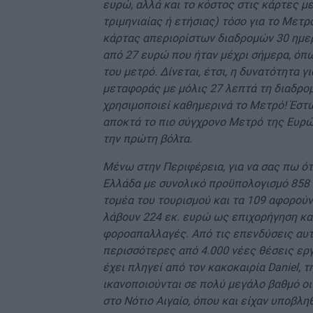
ευρώ, αλλά και το κόστος στις κάρτες μ
τριμηνιαίας ή ετήσιας) τόσο για το Μετρό
κάρτας απεριορίστων διαδρομών 30 ημερ
από 27 ευρώ που ήταν μέχρι σήμερα, όπω
του μετρό. Δίνεται, έτσι, η δυνατότητα 
μεταφοράς με μόλις 27 λεπτά τη διαδρομ
χρησιμοποιεί καθημερινά το Μετρό! Έστ
αποκτά το πιο σύγχρονο Μετρό της Ευρώπ
την πρώτη βόλτα.
Μένω στην Περιφέρεια, για να σας πω ότ
Ελλάδα με συνολικό προϋπολογισμό 858 ε
τομέα του τουρισμού και τα 109 αφορούν
λάβουν 224 εκ. ευρώ ως επιχορήγηση και
φοροαπαλλαγές. Από τις επενδύσεις αυτ
περισσότερες από 4.000 νέες θέσεις εργα
έχει πληγεί από τον κακοκαιρία Daniel, 
ικανοποιούνται σε πολύ μεγάλο βαθμό οι
στο Νότιο Αιγαίο, όπου και είχαν υποβλη