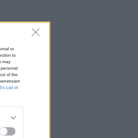
sonal or
ection to
ou may
 personal
out of the
 downstream
B’s List of