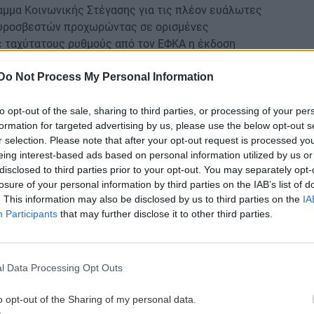
αμμα Κοινωνικής Στέγασης για τις πλέον ευάλωτες
 πυροσβεστών προχωρώντας σε ορισμένες
 με ταχύτατους ρυθμούς από τον ΕΦΚΑ η έκδοση
 κάνει ξεχωριστή αναφορά σε ένα «πολύ σημαντικό
Do Not Process My Personal Information
ίστηκε προ ημερών στη Βουλή και συνιστά -χωρίς
βλήτων στην Ελλάδα».
to opt-out of the sale, sharing to third parties, or processing of your per
formation for targeted advertising by us, please use the below opt-out s
 στα τέλη κυκλοφορίας για τα παλιά αυτοκίνητα άνω
r selection. Please note that after your opt-out request is processed y
eing interest-based ads based on personal information utilized by us or
 μας.
disclosed to third parties prior to your opt-out. You may separately opt-
ή ομογένεια. «Η αξιοποίηση της ελληνικής
losure of your personal information by third parties on the IAB’s list of
. This information may also be disclosed by us to third parties on the
IA
ματικού βραχίονα της μητέρας-πατρίδας αποτελεί
Participants
that may further disclose it to other third parties.
ίου για τον Απόδημο Ελληνισμό που εκπόνησε ο
ιώκει να 'χαλυβδώσει' τους δεσμούς της ομογένειας
άλλωση πολλών προτάσεων που κατέθεσαν
τον κόσμο», γράφει ο πρωθυπουργός.
l Data Processing Opt Outs
o opt-out of the Sharing of my personal data.
ς του είναι το ΟΑΚΑ με ειδική αναφορά και στον