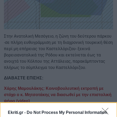
Στην Ανατολική Μεσόγειο, η ζώνη του δεύτερου πάρκου
-σε πλήρη ευθυγράμμιση με τη διαχρονική τουρκική θέση
περί μη επήρειας του Καστελλόριζου- ξεκινά
βορειοανατολικά της Ρόδου και εκτείνεται έως τα
ανοιχτά του Κόλπου της Αττάλειας, παρακάμπτοντας
πλήρως το σύμπλεγμα του Καστελλόριζου.
ΔΙΑΒΑΣΤΕ ΕΠΙΣΗΣ:
Χάρης Μαμουλάκης: Κοινοβουλευτική εκτροπή με
στόχο ο κ. Μητσοτάκης να διασωθεί με την επιστολική
ψήφο (video)
Ακολουθήστε το ekriti.gr στο
Google News
και
Ekriti.gr -
Do Not Process My Personal Information