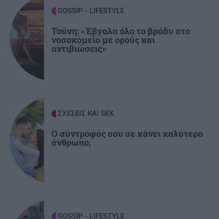
GOSSIP - LIFESTYLE
ΟΙΚΟΝΟΜΙΑ
21:46
Τούνη: «Έβγαλα όλο το βράδυ στο
ΑΑΔΕ: Ποιοι φορολογούμενοι θα λάβουν email
νοσοκομείο με ορούς και
ή τηλεφώνημα για φορολογικές εκκρεμότητες
αντιβιώσεις»
ΕΛΛΑΔΑ
21:35
Κινηματογραφικός Τουρισμός: Η «Οδύσσεια»
φέρνει εκρηκτική άνοδο στις κρατήσεις
ΣΧΕΣΕΙΣ ΚΑΙ SEX
ΠΟΛΙΤΙΣΜΟΣ
21:22
Ο σύντροφός σου σε κάνει καλύτερο
άνθρωπο;
Ναύπλιο: 7ο Φεστιβάλ παραδοσιακών χορών -
Αντάμωμα Ελλάδας και Κύπρου με φόντο το
Μπούρτζι
ΠΕΡΙΣΣΟΤΕΡΑ
21:10
Οι "ήρωες της διπλανής πόρτας": Πώς ο
GOSSIP - LIFESTYLE