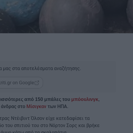
α μας στα αποτελέσματα αναζήτησης.
riti.gr on Google
ισσότερες από 150 μπάλες του
μπόουλινγκ
,
 άνδρας στο
Μίσιγκαν
των ΗΠΑ.
τρας Ντέιβιντ Όλσον είχε κατεδαφίσει τα
δο του σπιτιού του στο Νόρτον Σορς και βρήκε
 άμμο κάτω από τα σκαλοπάτια.