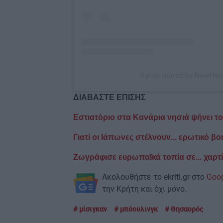
A post shared by NowThi
ΔΙΑΒΑΣΤΕ ΕΠΙΣΗΣ
Εστιατόριο στα Κανάρια νησιά ψήνει το 
Γιατί οι Ιάπωνες στέλνουν... ερωτικό 
Ζωγράφισε ευρωπαϊκά τοπία σε... χαρτί 
Ακολουθήστε το ekriti.gr στο
Goo
την Κρήτη και όχι μόνο.
μίσιγκαν
μπόουλινγκ
Θησαυρός