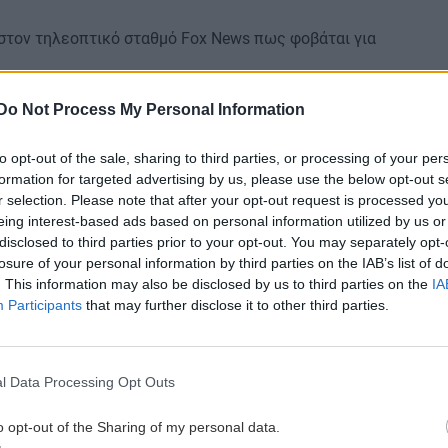
στον τηλεοπτικό σταθμό Fox News πως φοβάται για
υάστρια εταιρεία, η
τον διαβεβαίωσε
Brunswick
Do Not Process My Personal Information
πάλες πιθανότατα προέρχονται από ένα
εργοστάσιο
to opt-out of the sale, sharing to third parties, or processing of your per
τη δεκαετία του 1950.
formation for targeted advertising by us, please use the below opt-out s
r selection. Please note that after your opt-out request is processed y
ανακάλυψή του λέει πως σκέφτεται να βάψει μερικές
eing interest-based ads based on personal information utilized by us or
ει σε μουσείο.
disclosed to third parties prior to your opt-out. You may separately opt-
losure of your personal information by third parties on the IAB’s list of
ου στην αυλή για να δω πόσες ακόμη μπάλες
. This information may also be disclosed by us to third parties on the
IA
υ έχει ξεκινήσει σελίδα χρηματοδότησης στα social
Participants
that may further disclose it to other third parties.
α να ξαναφτιάξει στη συνέχεια την αυλή του.
l Data Processing Opt Outs
o opt-out of the Sharing of my personal data.