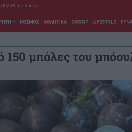
5 FM Ράδιο Κρήτη
ΡΗΤΗ
ΚΟΣΜΟΣ
ΑΘΛΗΤΙΚΑ
GOSSIP - LIFESTYLE
ΓΥΝΑ
 150 μπάλες του μπόου