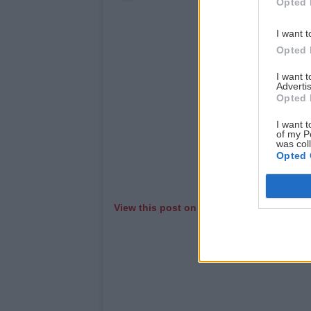
Opted 
I want t
Opted 
I want 
Advertis
Opted 
I want t
of my P
was col
Opted 
View this post on Instagram