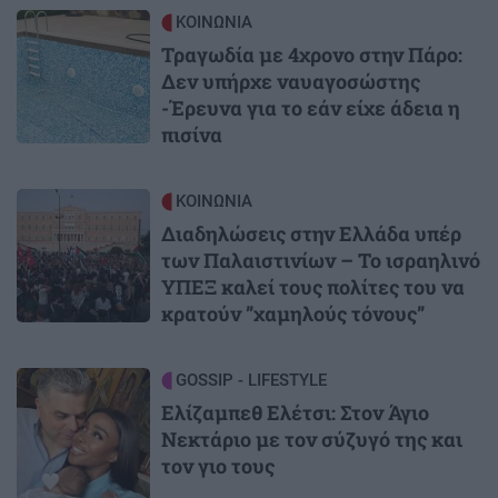
Image
ΚΟΙΝΩΝΙΑ
Τραγωδία με 4χρονο στην Πάρο:
Δεν υπήρχε ναυαγοσώστης
-Έρευνα για το εάν είχε άδεια η
πισίνα
Image
ΚΟΙΝΩΝΙΑ
Διαδηλώσεις στην Ελλάδα υπέρ
των Παλαιστινίων – Το ισραηλινό
ΥΠΕΞ καλεί τους πολίτες του να
κρατούν ”χαμηλούς τόνους”
Image
GOSSIP - LIFESTYLE
Ελίζαμπεθ Ελέτσι: Στον Άγιο
Νεκτάριο με τον σύζυγό της και
τον γιο τους