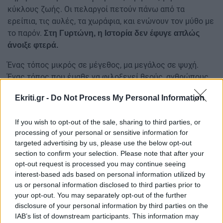
κύκλους ζωής. Οι πελαργοί πετούν πάνω από τα
ερείπια, τις αυλές, τα χωράφια, και ενώνουν τον μύθο με
το παρόν.
Στη Γυρτώνη, η Ιστορία δεν έφυγε απλώς
άνοιξε φτερά.
Ένας τόπος μικρός σε μέγεθος, μα μεγάλος σε ψυχή.
Ένας τόπος που έμαθε να φιλοξενεί θεούς, ανθρώπους
και πουλιά. Ένας τόπος όπου ο χρόνος δεν σβήνει απλώς
Ekriti.gr -
Do Not Process My Personal Information
μεταμορφώνεται
Πηγή: Onlarissa.gr
If you wish to opt-out of the sale, sharing to third parties, or
processing of your personal or sensitive information for
ΔΙΑΒΑΣΤΕ ΕΠΙΣΗΣ:
targeted advertising by us, please use the below opt-out
section to confirm your selection. Please note that after your
Ανακαλύψτε το ομορφότερο χωριό στον κόσμο: Εκεί
opt-out request is processed you may continue seeing
που η Φύση "συναντά" την Ιστορία (εικόνες - βίντεο)
interest-based ads based on personal information utilized by
us or personal information disclosed to third parties prior to
Ακολουθήστε το ekriti.gr στο
Google News
και
your opt-out. You may separately opt-out of the further
μάθετε πρώτοι όλες τις ειδήσεις για την Κρήτη
disclosure of your personal information by third parties on the
και όχι μόνο.
IAB’s list of downstream participants. This information may