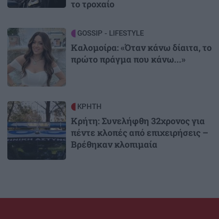
το τροχαίο
Image
GOSSIP - LIFESTYLE
Καλομοίρα: «Όταν κάνω δίαιτα, το
πρώτο πράγμα που κάνω...»
Image
ΚΡΗΤΗ
Κρήτη: Συνελήφθη 32χρονος για
πέντε κλοπές από επιχειρήσεις –
Βρέθηκαν κλοπιμαία