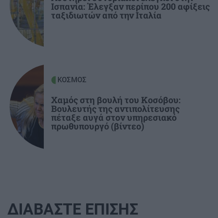
Ισπανία: Έλεγξαν περίπου 200 αφίξεις
ΕΛΛΑΔΑ
14:15
ταξιδιωτών από την Ιταλία
Λαγονήσι: Εκτός κινδύνου οι δύο αστυνομικοί,
συνελήφθη 20χρονος Γερμανός – Πώς έγινε το
τροχαίο
ΚΟΣΜΟΣ
Χαμός στη βουλή του Κοσόβου:
Βουλευτής της αντιπολίτευσης
πέταξε αυγά στον υπηρεσιακό
πρωθυπουργό (βίντεο)
ΔΙΑΒΑΣΤΕ ΕΠΙΣΗΣ