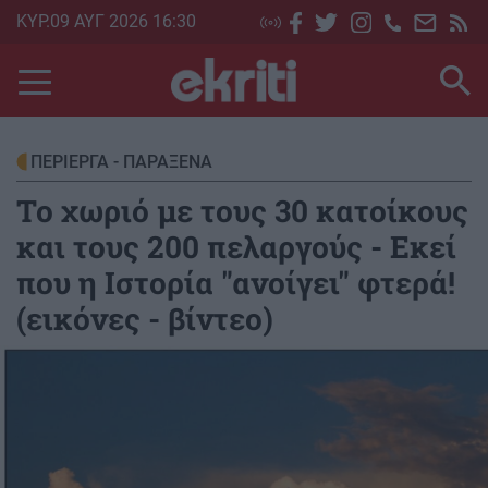
Skip
ΚΥΡ.09 ΑΥΓ 2026 16:30
to
main
content
ΠΕΡΙΕΡΓΑ - ΠΑΡΑΞΕΝΑ
Το χωριό με τους 30 κατοίκους
και τους 200 πελαργούς - Εκεί
που η Ιστορία "ανοίγει" φτερά!
(εικόνες - βίντεο)