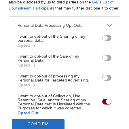
also be disclosed by us to third parties on the
IAB’s List of
Χωριό
Λάρισα
πελαργοί
Downstream Participants
that may further disclose it to other
third parties.
Personal Data Processing Opt Outs
I want to opt-out of the Sharing of my
personal data.
ΡΟΗ ΕΙΔΗΣΕΩΝ
Opted In
I want to opt-out of the Sale of my
Personal Data.
ΕΛΛΑΔΑ
16:16
Opted In
Πάνω από 400 πυρκαγιές σε 10 ημέρες στην
I want to opt-out of processing my
Ελλάδα -«Το 90% είναι από αμέλεια»
Personal Data for Targeted Advertising.
Opted In
GOSSIP - LIFESTYLE
16:00
I want to opt-out of Collection, Use,
Retention, Sale, and/or Sharing of my
Η Σίσσυ Χρηστίδου ποζάρει στην Κρήτη με
Personal Data that Is Unrelated with the
Purposes for which it was collected.
μαγιό
Opted Out
CONFIRM
ΚΟΣΜΟΣ
15:55