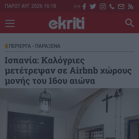
Skip
ΠΑΡ.07 ΑΥΓ 2026 16:18
to
main
content
ΠΕΡΙΕΡΓΑ - ΠΑΡΑΞΕΝΑ
Ισπανία: Καλόγριες
μετέτρεψαν σε Airbnb χώρους
μονής του 16ου αιώνα