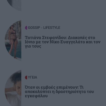
Αγροτικές ενισχύσεις 2026: Ποιοι κινδυνεύουν
με αποκλεισμό - Οι κυρώσεις για ανακριβή
στοιχεία ΟΣΔΕ
GOSSIP - LIFESTYLE
ΚΡΗΤΗ
15:07
Νέα άφιξη μεταναστών στην Κρήτη: 57 άτομα
Τατιάνα Στεφανίδου: Διακοπές στο
Ιόνιο με τον Νίκο Ευαγγελάτο και τον
εντοπίστηκαν στα Καπετανιανά
γιο τους
ΥΓΕΙΑ
Όταν οι εμβοές επιμένουν: Τι
αποκαλύπτει η δραστηριότητα του
εγκεφάλου