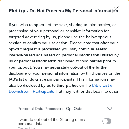
Ekriti.gr -
Do Not Process My Personal Information
ΕΛΛΑΔΑ
16:07
Άρειος Πάγος: Δεν ανασύρεται από το αρχείο η
If you wish to opt-out of the sale, sharing to third parties, or
υπόθεση των υποκλοπών
processing of your personal or sensitive information for
targeted advertising by us, please use the below opt-out
section to confirm your selection. Please note that after your
GOSSIP - LIFESTYLE
16:00
opt-out request is processed you may continue seeing
Τατιάνα Στεφανίδου: Διακοπές στο Ιόνιο με
interest-based ads based on personal information utilized by
τον Νίκο Ευαγγελάτο και τον γιο τους
us or personal information disclosed to third parties prior to
your opt-out. You may separately opt-out of the further
disclosure of your personal information by third parties on the
ΥΓΕΙΑ
15:51
IAB’s list of downstream participants. This information may
Όλες οι ειδήσεις
also be disclosed by us to third parties on the
IAB’s List of
Όταν οι εμβοές επιμένουν: Τι αποκαλύπτει η
Downstream Participants
that may further disclose it to other
δραστηριότητα του εγκεφάλου
third parties.
Personal Data Processing Opt Outs
ΥΓΕΙΑ
15:42
Καλοκαίρι - θερμοκρασίες: Τα οφέλη από τη
I want to opt-out of the Sharing of my
personal data.
χρήση κλιματιστικού και ανεμιστήρα οροφής
Opted In