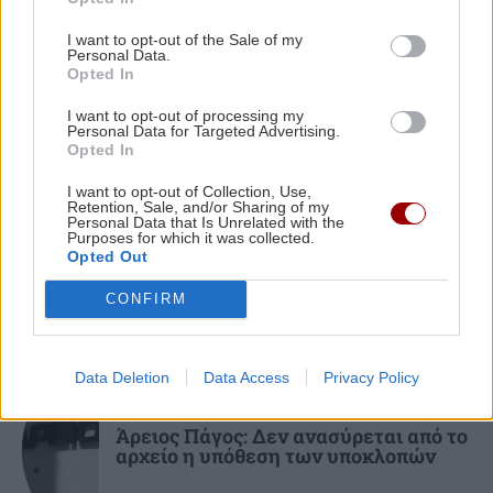
ΠΕΡΙΣΣΟΤΕΡΑ
I want to opt-out of the Sale of my
ΠΟΛΙΤΙΚΗ
15:33
Personal Data.
Opted In
Τσουκαλάς: «Έκθεση-κόλαφος του ΟΟΣΑ
διαλύει το success story της κυβέρνησης»
I want to opt-out of processing my
Personal Data for Targeted Advertising.
Opted In
ΠΕΡΙΕΡΓΑ - ΠΑΡΑΞΕΝΑ
ΚΟΣΜΟΣ
15:25
I want to opt-out of Collection, Use,
Το κρέας - πολυτέλεια από την
Το τείχος των 12 δισ. δολαρίων: Η Ιαπωνία
Retention, Sale, and/or Sharing of my
Ιαπωνία που λιώνει στο στόμα
Personal Data that Is Unrelated with the
υψώνει άμυνα απέναντι στη δύναμη της
Purposes for which it was collected.
Opted Out
θάλασσας
CONFIRM
ΚΟΣΜΟΣ
15:16
Ορμούζ: Η κίνηση των πλοίων μειώθηκε - Εν
Data Deletion
Data Access
Privacy Policy
αναμονή αποτελεσμάτων των συνομιλιών
ΕΛΛΑΔΑ
Ιράν-Ομάν
Άρειος Πάγος: Δεν ανασύρεται από το
αρχείο η υπόθεση των υποκλοπών
ΟΙΚΟΝΟΜΙΑ
15:09