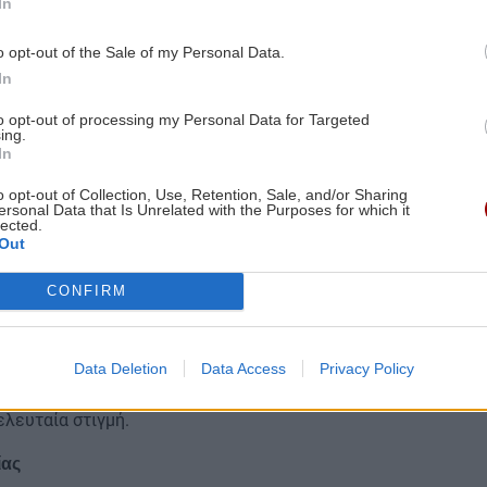
In
o opt-out of the Sale of my Personal Data.
In
to opt-out of processing my Personal Data for Targeted
ing.
In
o opt-out of Collection, Use, Retention, Sale, and/or Sharing
ersonal Data that Is Unrelated with the Purposes for which it
lected.
Out
CONFIRM
αμεία (π.χ. από ΙΚΑ σε ΟΑΕΕ), βεβαιωθείτε ότι
.
Data Deletion
Data Access
Privacy Policy
ητήστε παλιά ένσημα που μπορεί να μην έχουν
ελευταία στιγμή.
ίας