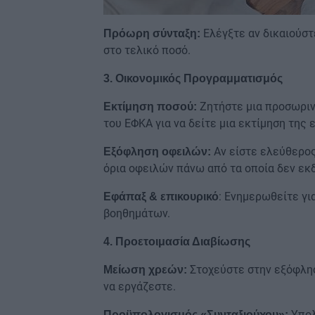
Ελέγξτε αν δικαιούστε
Πρόωρη σύνταξη:
στο τελικό ποσό.
3. Οικονομικός Προγραμματισμός
Ζητήστε μια προσωριν
Εκτίμηση ποσού:
του ΕΦΚΑ για να δείτε μια εκτίμηση της 
Αν είστε ελεύθερος
Εξόφληση οφειλών:
όρια οφειλών πάνω από τα οποία δεν εκδ
: Ενημερωθείτε γι
Εφάπαξ & επικουρικό
βοηθημάτων.
4. Προετοιμασία Διαβίωσης
Στοχεύστε στην εξόφλη
Μείωση χρεών:
να εργάζεστε.
Υπολ
Προϋπολογισμός «Συνταξιούχου»: