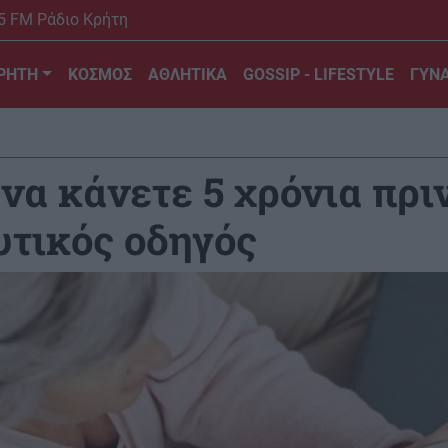
5 FM Ράδιο Κρήτη
ΡΗΤΗ
ΚΟΣΜΟΣ
ΑΘΛΗΤΙΚΑ
GOSSIP - LIFESTYLE
ΓΥΝΑ
ι να κάνετε 5 χρόνια πρι
υτικός οδηγός