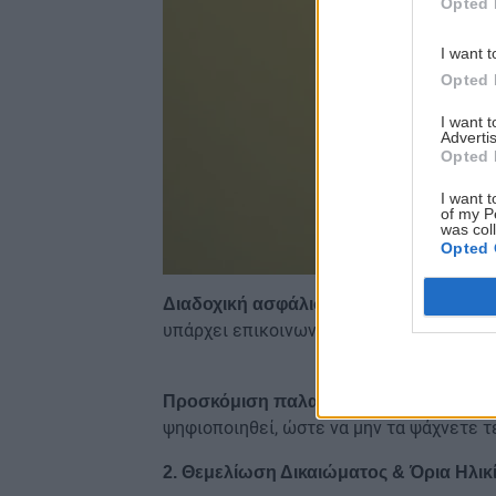
Opted 
I want t
Opted 
I want 
Advertis
Opted 
I want t
of my P
was col
Opted 
Αν έχετε αλλάξει τ
Διαδοχική ασφάλιση:
υπάρχει επικοινωνία μεταξύ των φορέων
Αναζ
Προσκόμιση παλαιών βιβλιαρίων:
ψηφιοποιηθεί, ώστε να μην τα ψάχνετε τ
2. Θεμελίωση Δικαιώματος & Όρια Ηλικ