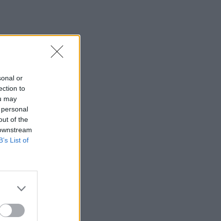
sonal or
ection to
ou may
 personal
out of the
 downstream
B’s List of