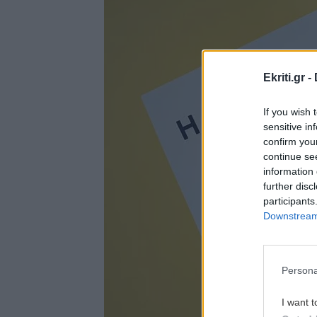
Ekriti.gr -
If you wish 
sensitive in
confirm you
continue se
information 
further disc
participants
Downstream 
Persona
I want t