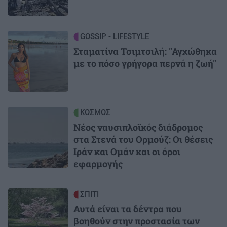
Image
GOSSIP - LIFESTYLE
Σταματίνα Τσιμτσιλή: "Αγχώθηκα
με το πόσο γρήγορα περνά η ζωή"
Image
ΚΟΣΜΟΣ
Νέος ναυσιπλοϊκός διάδρομος
στα Στενά του Ορμούζ: Οι θέσεις
Ιράν και Ομάν και οι όροι
εφαρμογής
Image
ΣΠΙΤΙ
Αυτά είναι τα δέντρα που
βοηθούν στην προστασία των