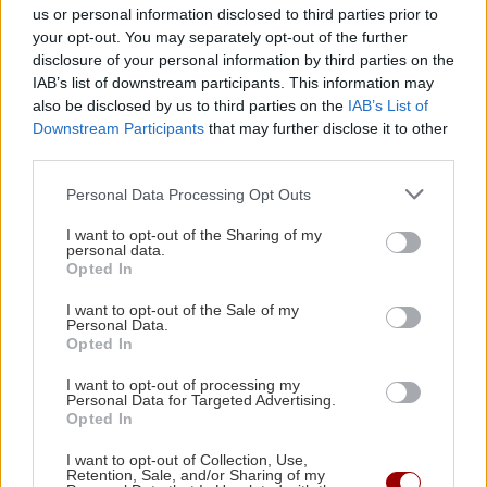
us or personal information disclosed to third parties prior to
your opt-out. You may separately opt-out of the further
IRIS: Έρχεται το νέο όριο των 1.000 ευρώ
disclosure of your personal information by third parties on the
Ακυρώνεται το 30% των φορολογικών ελέγχων - Στα
IAB’s list of downstream participants. This information may
also be disclosed by us to third parties on the
IAB’s List of
ύψη τα λάθη
Downstream Participants
that may further disclose it to other
Ακολουθήστε το ekriti.gr στο
Google News
και
third parties.
μάθετε πρώτοι όλες τις ειδήσεις για την Κρήτη
Personal Data Processing Opt Outs
και όχι μόνο.
I want to opt-out of the Sharing of my
Πρωτη Κατοικία
Δικαστήρια
Κατασχέσεις
personal data.
Opted In
I want to opt-out of the Sale of my
Personal Data.
Opted In
ΡΟΗ ΕΙΔΗΣΕΩΝ
I want to opt-out of processing my
Personal Data for Targeted Advertising.
Opted In
ΥΓΕΙΑ
15:46
I want to opt-out of Collection, Use,
Retention, Sale, and/or Sharing of my
Σύκο: Το φρούτο με τα μυστικά που ίσως να