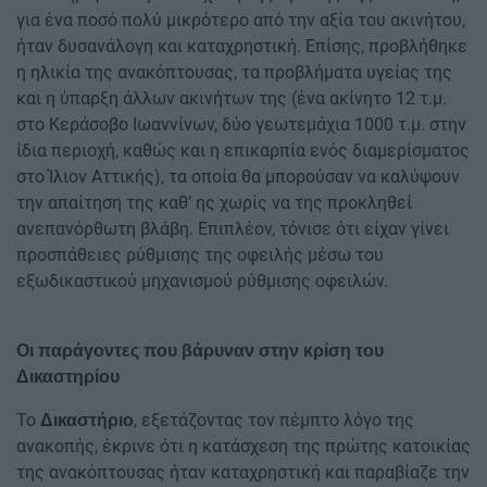
για ένα ποσό πολύ μικρότερο από την αξία του ακινήτου,
ήταν δυσανάλογη και καταχρηστική. Επίσης, προβλήθηκε
η ηλικία της ανακόπτουσας, τα προβλήματα υγείας της
και η ύπαρξη άλλων ακινήτων της (ένα ακίνητο 12 τ.μ.
στο Κεράσοβο Ιωαννίνων, δύο γεωτεμάχια 1000 τ.μ. στην
ίδια περιοχή, καθώς και η επικαρπία ενός διαμερίσματος
στο Ίλιον Αττικής), τα οποία θα μπορούσαν να καλύψουν
την απαίτηση της καθ’ ης χωρίς να της προκληθεί
ανεπανόρθωτη βλάβη. Επιπλέον, τόνισε ότι είχαν γίνει
προσπάθειες ρύθμισης της οφειλής μέσω του
εξωδικαστικού μηχανισμού ρύθμισης οφειλών.
Οι παράγοντες που βάρυναν στην κρίση του
Δικαστηρίου
Το
, εξετάζοντας τον πέμπτο λόγο της
Δικαστήριο
ανακοπής, έκρινε ότι η κατάσχεση της πρώτης κατοικίας
της ανακόπτουσας ήταν καταχρηστική και παραβίαζε την