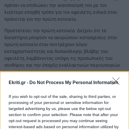
πρέπει να επιδιώκει την ικανοποίησή του με τον
λιγότερο επαχθή τρόπο για τον οφειλέτη, ειδικά όταν
πρόκειται για την πρώτη κατοικία.
Προστατεύει την πρώτη κατοικία: Δείχνει ότι τα
δικαστήρια μπορούν να ακυρώσουν κατασχέσεις στην
πρώτη κατοικία όταν συντρέχουν λόγοι
καταχρηστικότητας και δυσανάλογης βλάβης του
οφειλέτη, λαμβάνοντας υπόψη τις προσωπικές του
συνθήκες και την ύπαρξη εναλλακτικών περιουσιακών
στοιχείων.
Ekriti.gr -
Do Not Process My Personal Information
Ενθαρρύνει τη ρύθμιση οφειλών: Αναγνωρίζει τις
προσπάθειες των οφειλετών για συλλογική ρύθμιση των
If you wish to opt-out of the sale, sharing to third parties, or
χρεών τους, θεωρώντας καταχρηστική την επίσπευση
processing of your personal or sensitive information for
αναγκαστικής εκτέλεσης ενόψει τέτοιων διαδικασιών.
targeted advertising by us, please use the below opt-out
section to confirm your selection. Please note that after your
Πηγή: sofokleousin.gr
opt-out request is processed you may continue seeing
interest-based ads based on personal information utilized by
Διαβάστε επίσης: