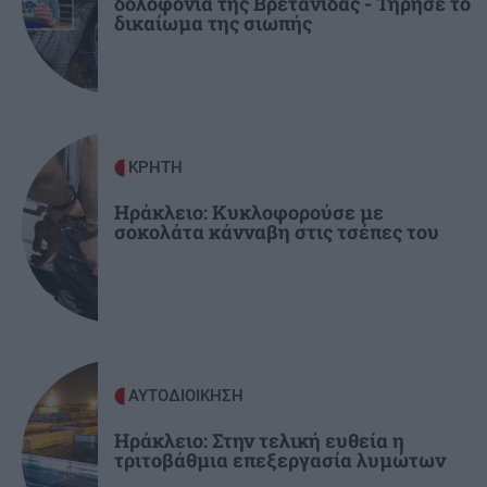
δολοφονία της Βρετανίδας - Τήρησε το
δικαίωμα της σιωπής
ΣΠΙΤΙ
14:45
Αυτά είναι τα δέντρα που βοηθούν στην
προστασία των σπιτιών μας από τις φωτιές
ΚΟΣΜΟΣ
14:37
ΚΡΗΤΗ
Καλαντίγια: Δεκάδες συλλήψεις Παλαιστινίων
και τραυματισμοί μετά τις ισραηλινές
Ηράκλειο: Κυκλοφορούσε με
σοκολάτα κάνναβη στις τσέπες του
επιδρομές
ΑΥΤΟΔΙΟΙΚΗΣΗ
Ηράκλειο: Στην τελική ευθεία η
τριτοβάθμια επεξεργασία λυμώτων