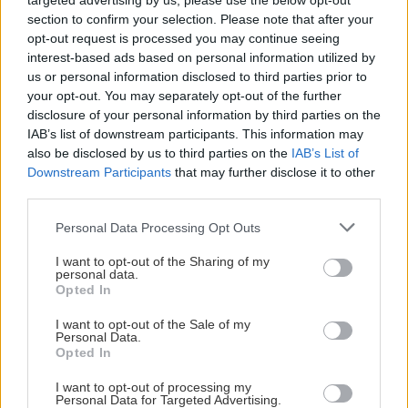
targeted advertising by us, please use the below opt-out
section to confirm your selection. Please note that after your
ΡΟΗ ΕΙΔΗΣΕΩΝ
opt-out request is processed you may continue seeing
interest-based ads based on personal information utilized by
us or personal information disclosed to third parties prior to
your opt-out. You may separately opt-out of the further
ΚΟΣΜΟΣ
21:13
disclosure of your personal information by third parties on the
Πόλεμος Ρωσίας-Ουκρανίας: Η Ρωσία
IAB’s list of downstream participants. This information may
κατέρριψε 1.155 Ουκρανικά drones, το
also be disclosed by us to third parties on the
IAB’s List of
τελευταίο 24ωρο
Downstream Participants
that may further disclose it to other
third parties.
Personal Data Processing Opt Outs
GOSSIP - LIFESTYLE
21:00
Κώστας Σαμαράς: Η οικογενειακή
I want to opt-out of the Sharing of my
φωτογραφία με την αδελφή του για τον ένα
personal data.
Opted In
χρόνο από τον θάνατό της
I want to opt-out of the Sale of my
Personal Data.
ΚΡΗΤΗ
20:53
Opted In
Δήμος Μαλεβιζίου: Στον Μάραθο η θεατρική
I want to opt-out of processing my
παράσταση "Ο Μίδας έχει αυτιά γαϊδάρου
Personal Data for Targeted Advertising.