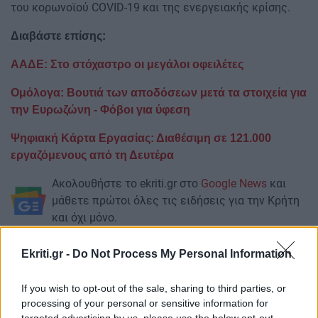
του κορωνοϊού COVID-19 και της ενεργειακής κρίσης.
Διαβάστε επίσης:
ΑΑΔΕ: Στο στόχαστρο οι μεγάλοι οφειλέτες
Ομόλογα: Βουτιά των αποδόσεων μετά τα στοιχεία για
την Ευρωζώνη - Φόβοι για ύφεση
Ψηφιακή Kάρτα Εργασίας: Διαθέσιμη σε 121.000
εργαζόμενους από τη Δευτέρα
Ακολουθήστε το ekriti.gr στο
Google News
και
μάθετε πρώτοι όλες τις ειδήσεις για την Κρήτη
και όχι μόνο.
Μάσκες
Φπα
Ακρίβεια
Εστίαση
γυμναστήρια
Ekriti.gr -
Do Not Process My Personal Information
Υπουργείο Οικονομικών
If you wish to opt-out of the sale, sharing to third parties, or
processing of your personal or sensitive information for