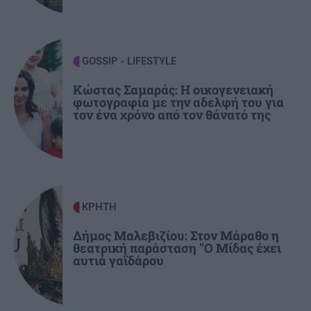
υπαλλήλων τον Δεκαπενταύγουστο
ΚΟΙΝΩΝΙΑ
20:09
GOSSIP - LIFESTYLE
Εφιάλτης στη Ζάκυνθο: Οκτώ γυναίκες
Κώστας Σαμαράς: Η οικογενειακή
καταγγέλλουν ότι βιάστηκαν μέσα σε 20
φωτογραφία με την αδελφή του για
ημέρες
τον ένα χρόνο από τον θάνατό της
GOSSIP - LIFESTYLE
20:00
Παράσχος: Στο νοσοκομείο ο ηθοποιός που
δίνει μάχη με τον καρκίνο
ΚΡΗΤΗ
ΑΘΛΗΤΙΚΑ
19:50
Δήμος Μαλεβιζίου: Στον Μάραθο η
θεατρική παράσταση "Ο Μίδας έχει
Ανακοίνωσε Ντιομαντέ η Ρεάλ Μαδρίτης
αυτιά γαϊδάρου