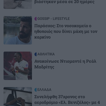
βιάστηκαν μέσα σε 20 ημέρες
Image
GOSSIP - LIFESTYLE
Παράσχος: Στο νοσοκομείο ο
ηθοποιός που δίνει μάχη με τον
καρκίνο
Image
ΑΘΛΗΤΙΚΑ
Ανακοίνωσε Ντιομαντέ η Ρεάλ
Μαδρίτης
Image
ΕΛΛΑΔΑ
Συνελήφθη 37χρονος στο
αεροδρόμιο «Ελ. Βενιζέλος» με 4