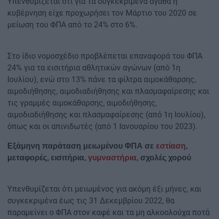
Υπενθυμίζεται ότι για τα συγκεκριμένα αγαθά η
κυβέρνηση είχε προχωρήσει τον Μάρτιο του 2020 σε
μείωση του ΦΠΑ από το 24% στο 6%.
Στο ίδιο νομοσχέδιο προβλέπεται επαναφορά του ΦΠΑ
24% για τα εισιτήρια αθλητικών αγώνων (από 1η
Ιουλίου), ενώ στο 13% πάνε τα φίλτρα αιμοκάθαρσης,
αιμοδιήθησης, αιμοδιαδιήθησης και πλασμαφαίρεσης και
τις γραμμές αιμοκάθαρσης, αιμοδιήθησης,
αιμοδιαδιήθησης και πλασμαφαίρεσης (από 1η Ιουλίου),
όπως και οι απινιδωτές (από 1 Ιανουαρίου του 2023).
Εξάμηνη παράταση μειωμένου ΦΠΑ σε
εστίαση
,
μεταφορές, εισιτήρια,
γυμναστήρια
, σχολές χορού
Υπενθυμίζεται ότι μειωμένος για ακόμη έξι μήνες, και
συγκεκριμένα έως τις 31 Δεκεμβρίου 2022, θα
παραμείνει ο ΦΠΑ στον καφέ και τα μη αλκοολούχα ποτά