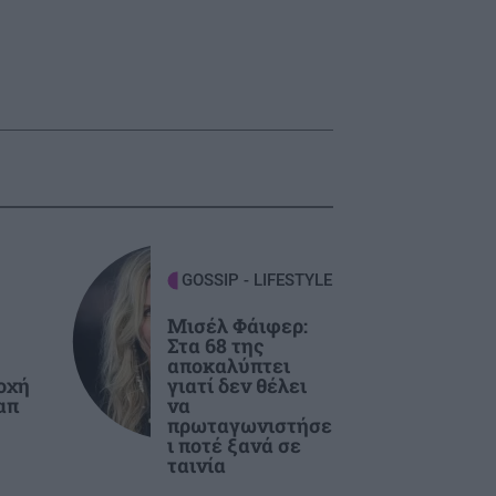
GOSSIP - LIFESTYLE
Μισέλ Φάιφερ:
Στα 68 της
αποκαλύπτει
οχή
γιατί δεν θέλει
απ
να
πρωταγωνιστήσε
ι ποτέ ξανά σε
ταινία