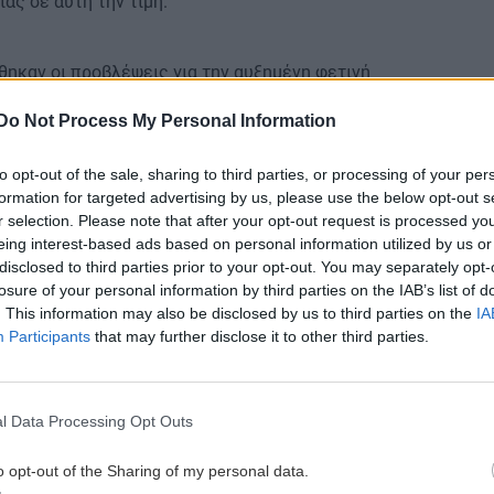
ας σε αυτή την τιμή.
θηκαν οι προβλέψεις για την αυξημένη φετινή
ελαιολάδου κατέγραψε απότομη πτώση (Σεπτέμβριο
Do Not Process My Personal Information
ρσινά επίπεδα, φτάνοντας τα 9,28 δηνάρια ανά κιλό
9 δηνάρια (περίπου 5,27 ευρώ) που ήταν τον ίδιο μήνα
to opt-out of the sale, sharing to third parties, or processing of your per
formation for targeted advertising by us, please use the below opt-out s
r selection. Please note that after your opt-out request is processed y
ικού Παρατηρητηρίου της χώρας, οι εξαγωγές
eing interest-based ads based on personal information utilized by us or
288,6 χιλιάδες τόνους κατά τους πρώτους έντεκα
disclosed to third parties prior to your opt-out. You may separately opt-
μβριο 2024 έως Σεπτέμβριο 2025), σε σύγκριση με
losure of your personal information by third parties on the IAB’s list of
ρίοδο της προηγούμενης σεζόν, σημειώνοντας αύξηση
. This information may also be disclosed by us to third parties on the
IA
Participants
that may further disclose it to other third parties.
ου διατέθηκε για το συγκεκριμένο διάστημα στο
4,9% των συνολικών εξαγωγών, ενώ το συσκευασμένο
l Data Processing Opt Outs
 αύξηση 13,9%, σε σχέση με την περίοδο 2023-2024.
ου, τα έσοδα από τις εξαγωγές κατέγραψαν
o opt-out of the Sharing of my personal data.