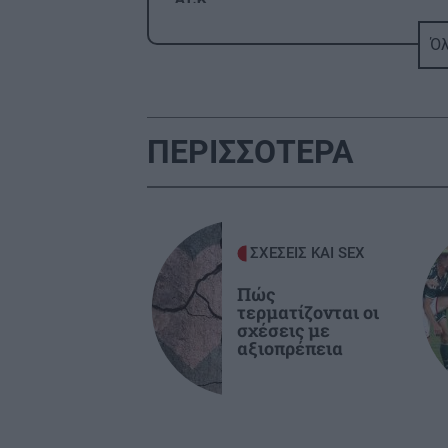
Όλ
GOSSIP - LIFESTYLE
2
Μισέλ Φάιφερ: Στα 68 της
αποκαλύπτει γιατί δεν θέλει να
πρωταγωνιστήσει ποτέ ξανά σε ται
ΠΕΡΙΣΣΟΤΕΡΑ
ΑΥΤΟΔΙΟΙΚΗΣΗ
2
Συνάντηση του Περιφερειάρχη Κρή
με τον Πρύτανη του Πανεπιστημίο
ΣΧΕΣΕΙΣ ΚΑΙ SEX
Κρήτης και τον Πρόεδρο του ΙΤΕ
Πώς
τερματίζονται οι
σχέσεις με
ΟΙΚΟΝΟΜΙΑ
2
αξιοπρέπεια
Εξωδικαστικός Μηχανισμός: Πάνω
από 20 δισ. ευρώ οι ρυθμισμένες
οφειλές