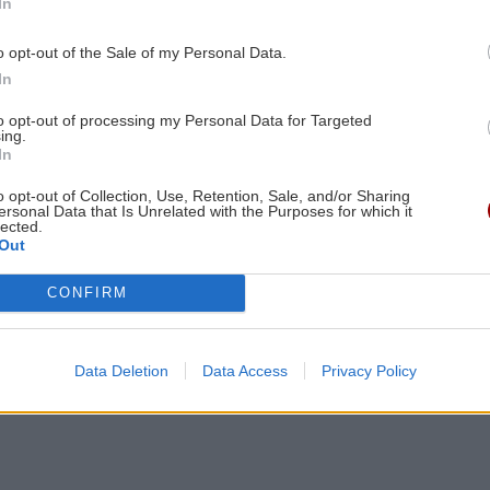
χρι το τέλος Σεπτεμβρίου 2025, τα έσοδα ανήλθαν
In
1,06 δισεκατομμύρια ευρώ), σε σύγκριση με 5,024
o opt-out of the Sale of my Personal Data.
μύρια ευρώ) κατά την ίδια περίοδο της
In
 μια μείωση κατά 28,4%.
to opt-out of processing my Personal Data for Targeted
ας τυνησιακού ελαιολάδου με μερίδιο 26,7%,
ing.
και τις Ηνωμένες Πολιτείες με 19,3%.
In
o opt-out of Collection, Use, Retention, Sale, and/or Sharing
ersonal Data that Is Unrelated with the Purposes for which it
lected.
Out
φυγε" στα 38 του χρόνια ανήμερα Χριστουγέννων
CONFIRM
θιμο την επομένη των Χριστουγέννων που
Data Deletion
Data Access
Privacy Policy
gle News
και μάθετε πρώτοι όλες τις ειδήσεις για