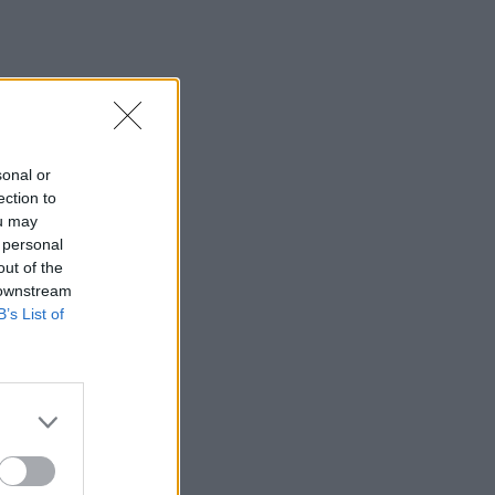
sonal or
ection to
ou may
 personal
out of the
 downstream
B’s List of