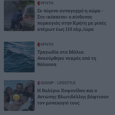
Image
ΚΡΗΤΗ
Σε πύρινο συναγερμό η χώρα -
Στο «κόκκινο» ο κίνδυνος
πυρκαγιάς στην Κρήτη με ριπές
ανέμων έως 110 χλμ./ώρα
Image
ΚΡΗΤΗ
Τραγωδία στα Μάλια:
Ανασύρθηκε νεκρός από τη
θάλασσα
Image
GOSSIP - LIFESTYLE
Η Βαλέρια Χοψονίδου και ο
Αντώνης Βλωτιδέλλης βάφτισαν
τον μοναχογιό τους