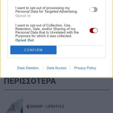
Κλιμάκωση στην Ερυθρά Θάλασσα: Πύραυλοι
I want to opt-out of processing my
των Χούθι χτύπησαν πετρελαϊκές
Personal Data for Targeted Advertising.
εγκαταστάσεις στην Τζιζάν
Opted In
I want to opt-out of Collection, Use,
Retention, Sale, and/or Sharing of my
Όλες οι ειδήσεις
ΕΛΛΑΔΑ
13:27
Personal Data that Is Unrelated with the
Purposes for which it was collected.
Σκύλος ή Γάτα: Ποιο κατοικίδιο «συμφέρει»
Opted Out
περισσότερο την τσέπη σου το 2026;
CONFIRM
ΚΡΗΤΗ
13:23
Σε πύρινο συναγερμό η χώρα - Στο «κόκκινο» ο
Data Deletion
Data Access
Privacy Policy
κίνδυνος πυρκαγιάς στην Κρήτη με ριπές
ΠΕΡΙΣΣΟΤΕΡΑ
ανέμων έως 110 χλμ./ώρα
ΚΡΗΤΗ
13:14
Τραγωδία στα Μάλια: Ανασύρθηκε νεκρός από
GOSSIP - LIFESTYLE
τη θάλασσα