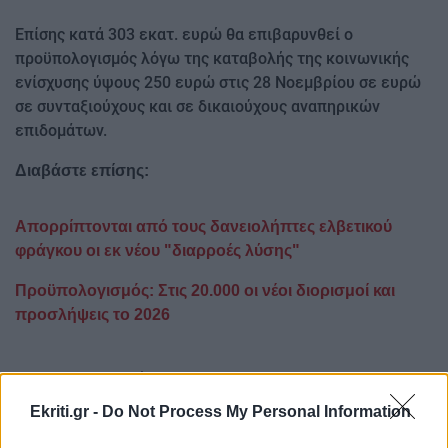
Επίσης κατά 303 εκατ. ευρώ θα επιβαρυνθεί ο
προϋπολογισμός λόγω της καταβολής της κοινωνικής
ενίσχυσης ύψους 250 ευρώ στις 28 Νοεμβρίου σε ευρώ
σε συνταξιούχους και σε δικαιούχους αναπηρικών
επιδομάτων.
Διαβάστε επίσης:
Απορρίπτονται από τους δανειολήπτες ελβετικού
φράγκου οι εκ νέου "διαρροές λύσης"
Προϋπολογισμός: Στις 20.000 οι νέοι διορισμοί και
προσλήψεις το 2026
Ακολουθήστε το ekriti.gr στο
Google News
και
μάθετε πρώτοι όλες τις ειδήσεις για την Κρήτη
Ekriti.gr -
Do Not Process My Personal Information
και όχι μόνο.