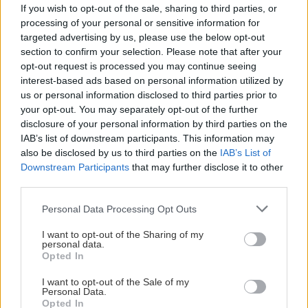
If you wish to opt-out of the sale, sharing to third parties, or
ΕΦΚΑ
Έσοδα
Ασφαλιστικες Εισφορες
Ανεργία
processing of your personal or sensitive information for
targeted advertising by us, please use the below opt-out
section to confirm your selection. Please note that after your
opt-out request is processed you may continue seeing
interest-based ads based on personal information utilized by
us or personal information disclosed to third parties prior to
ΡΟΗ ΕΙΔΗΣΕΩΝ
your opt-out. You may separately opt-out of the further
disclosure of your personal information by third parties on the
IAB’s list of downstream participants. This information may
GOSSIP - LIFESTYLE
14:00
also be disclosed by us to third parties on the
IAB’s List of
Καλομοίρα: «Όταν κάνω δίαιτα, το πρώτο
Downstream Participants
that may further disclose it to other
πράγμα που κάνω...»
third parties.
Personal Data Processing Opt Outs
ΚΡΗΤΗ
13:52
I want to opt-out of the Sharing of my
Κρήτη: Συνελήφθη 32χρονος για πέντε κλοπές
personal data.
από επιχειρήσεις – Βρέθηκαν κλοπιμαία
Opted In
I want to opt-out of the Sale of my
Personal Data.
ΚΟΣΜΟΣ
13:39
Opted In