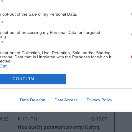
In
ή – Πού θα εστιάσουν οι ελεγκτές
o opt-out of the Sale of my Personal Data.
gle News
και μάθετε πρώτοι όλες τις ειδήσεις για
In
to opt-out of processing my Personal Data for Targeted
ing.
In
o opt-out of Collection, Use, Retention, Sale, and/or Sharing
ersonal Data that Is Unrelated with the Purposes for which it
lected.
 ΕΙΔΗΣΕΩΝ
Out
6:31
ΟΙΚΟΝΟΜΙΑ
15:09
CONFIRM
Αγροτικές ενισχύσεις 2026: Ποιοι
κινδυνεύουν με αποκλεισμό - Οι
Data Deletion
Data Access
Privacy Policy
κυρώσεις για ανακριβή στοιχεία ΟΣΔΕ
6:22
ΚΡΗΤΗ
15:07
Νέα άφιξη μεταναστών στην Κρήτη: