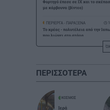
Φορτηγό έπεσε σε IX και το σκέπα
με κάρβουνα (βίντεο)
ΠΕΡΙΕΡΓΑ - ΠΑΡΑΞΕΝΑ
1
Το κρέας - πολυτέλεια από την Ιαπ
που λιώνει στο στόμα
Όλ
ΕΛΛΑΔΑ
1
Άρειος Πάγος: Δεν ανασύρεται από
αρχείο η υπόθεση των υποκλοπών
ΠΕΡΙΣΣΟΤΕΡΑ
GOSSIP - LIFESTYLE
1
Τατιάνα Στεφανίδου: Διακοπές στο
Ιόνιο με τον Νίκο Ευαγγελάτο και 
γιο τους
ΚΟΣΜΟΣ
Ιερά