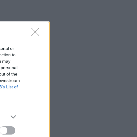
sonal or
ection to
ou may
 personal
out of the
 downstream
B’s List of