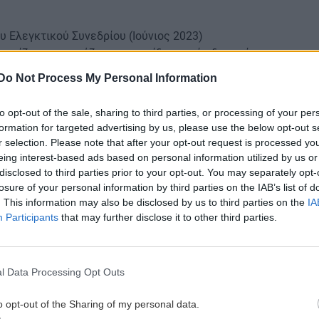
 Ελεγκτικού Συνεδρίου (Ιούνιος 2023)
υνεχίζουν να εργάζονται στον ίδιο φορέα δικαιούνται
 μισθολογικά αμείβονται αποκλειστικά με το
Do Not Process My Personal Information
σθολογική εξέλιξη θεωρείται αχρεωστήτως
to opt-out of the sale, sharing to third parties, or processing of your per
formation for targeted advertising by us, please use the below opt-out s
, ο οποίος απαγορεύει τη διπλή αξιοποίηση της ίδιας
r selection. Please note that after your opt-out request is processed y
ξιοδοτικό όφελος.
eing interest-based ads based on personal information utilized by us or
disclosed to third parties prior to your opt-out. You may separately opt-
losure of your personal information by third parties on the IAB’s list of
νιαία αντιμετώπιση για όλες τις μορφές
. This information may also be disclosed by us to third parties on the
IA
ξεκαθαρίσει το πλαίσιο και να περιορίσει νέες
Participants
that may further disclose it to other third parties.
ικαστικές εξελίξεις για τις ήδη βεβαιωμένες
l Data Processing Opt Outs
 - Οι ημερομηνίες για όλα τα Ταμεία
o opt-out of the Sharing of my personal data.