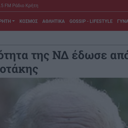
.5 FM Ράδιο Κρήτη
ΡΗΤΗ
ΚΟΣΜΟΣ
ΑΘΛΗΤΙΚΑ
GOSSIP - LIFESTYLE
ΓΥΝΑ
ότητα της ΝΔ έδωσε από
οτάκης