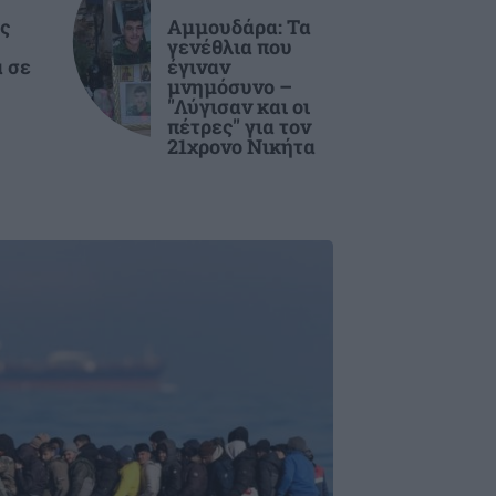
ς
Αμμουδάρα: Τα
γενέθλια που
 σε
έγιναν
μνημόσυνο –
"Λύγισαν και οι
πέτρες" για τον
21χρονο Νικήτα