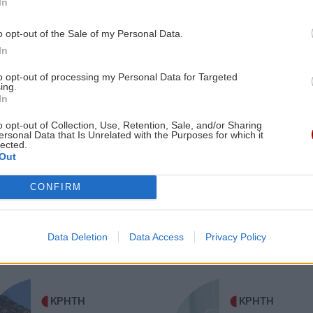
In
ά -
Τορόντο: Νικηφόρα πρεμιέρα για τη
Σάκκαρη και πρόκριση στους «32»
o opt-out of the Sale of my Personal Data.
In
9:17
ΑΘΛΗΤΙΚΑ
08:08
to opt-out of processing my Personal Data for Targeted
ing.
καν
ΠΑΟΚ – Άντερλεχτ στις 21:00: Για το
In
προβάδισμα πρόκρισης στα πλέι οφ
του Europa League
o opt-out of Collection, Use, Retention, Sale, and/or Sharing
ersonal Data that Is Unrelated with the Purposes for which it
lected.
9:09
ες οι ειδήσεις
Out
ΕΛΛΑΔΑ
08:08
ν
ς"
Marfin: Έρχεται στην Ελλάδα η
CONFIRM
46χρονη που συνελήφθη στο Λονδίνο
για την υπόθεση
Data Deletion
Data Access
Privacy Policy
9:00
ΓΥΝΑΙΚΑ
08:00
νή
στο
Τα Ζώδια της Πέμπτης
ΚΡΗΤΗ
ΚΡΗΤΗ