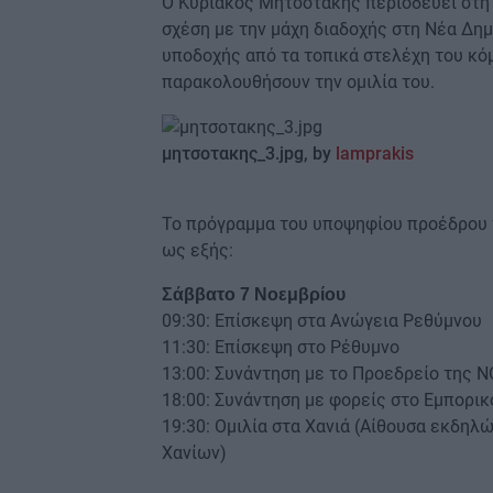
Ο Κυριάκος Μητσοτάκης περιοδεύει στη Κ
σχέση με την μάχη διαδοχής στη Νέα Δη
υποδοχής από τα τοπικά στελέχη του κόμ
παρακολουθήσουν την ομιλία του.
μητσοτακης
_3.jpg, by
lamprakis
Το πρόγραμμα του υποψηφίου προέδρου τ
ως εξής:
Σάββατο 7 Νοεμβρίου
09:30: Επίσκεψη στα Ανώγεια Ρεθύμνου
11:30: Επίσκεψη στο Ρέθυμνο
13:00: Συνάντηση με το Προεδρείο της
18:00: Συνάντηση με φορείς στο Εμπορικ
19:30: Ομιλία στα Χανιά (Αίθουσα εκδη
Χανίων)