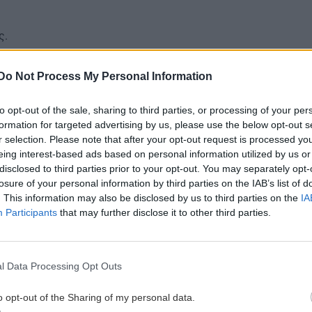
ς.
gle News
και μάθετε πρώτοι όλες τις ειδήσεις για
Do Not Process My Personal Information
to opt-out of the sale, sharing to third parties, or processing of your per
formation for targeted advertising by us, please use the below opt-out s
r selection. Please note that after your opt-out request is processed y
eing interest-based ads based on personal information utilized by us or
disclosed to third parties prior to your opt-out. You may separately opt-
 ΕΙΔΗΣΕΩΝ
losure of your personal information by third parties on the IAB’s list of
. This information may also be disclosed by us to third parties on the
IA
9:36
ΚΡΗΤΗ
08:17
Participants
that may further disclose it to other third parties.
Και επίσημα «πράσινο φως» για τη
κα
δομή φιλοξενίας μεταναστών στους
Αθανάτους
l Data Processing Opt Outs
o opt-out of the Sharing of my personal data.
9:25
ΑΘΛΗΤΙΚΑ
08:13