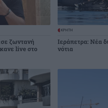
κό
Κυψέλη: «Την είδα πεσμένη στο
τα
μπάνιο… δεν απαντούσε», λέει ο
26χρονος που αρνείται ότι σκότωσε
8:26
ΕΛΛΑΔΑ
07:23
ΚΡΗΤΗ
ου
Σεισμική δόνηση 3,6 Ρίχτερ τα
«σε ζωντανή
Ιεράπετρα: Νέα 
ξημερώματα στην Πρέβεζα
κανε live στο
νότια
Image