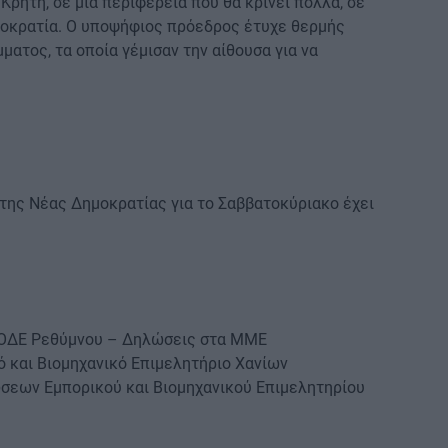
ρήτη, σε μια περιφέρεια που θα κρίνει πολλά, σε
μοκρατία. Ο υποψήφιος πρόεδρος έτυχε θερμής
ματος, τα οποία γέμισαν την αίθουσα για να
ης Νέας Δημοκρατίας για το Σαββατοκύριακο έχει
 ΝΟΔΕ Ρεθύμνου – Δηλώσεις στα ΜΜΕ
ό και Βιομηχανικό Επιμελητήριο Χανίων
λώσεων Εμπορικού και Βιομηχανικού Επιμελητηρίου