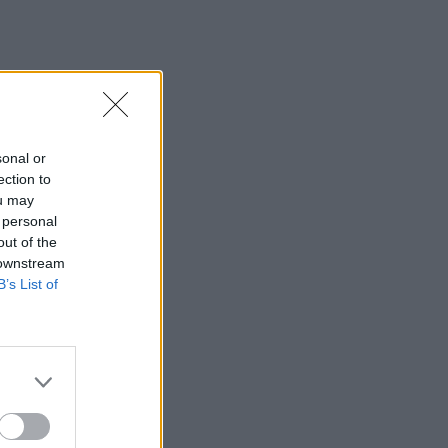
sonal or
ection to
ou may
 personal
out of the
 downstream
B’s List of