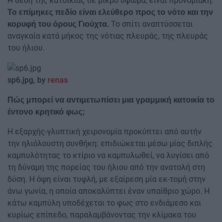
Η θέση της κατοικίας σε μικρό ύψωμα, είναι προνομιακή.
Το επίμηκες πεδίο είναι ελεύθερο προς το νότο και την
Το σπίτι αναπτύσσεται
κορυφή του όρους Γιούχτα.
αναγκαία κατά μήκος της νότιας πλευράς, της πλευράς
του ήλιου.
sp6.jpg, by
renas
Πώς μπορεί να αντιμετωπίσει μια γραμμική κατοικία το
έντονο κρητικό φως;
Η εξαρχής-γλυπτική χειρονομία προκύπτει από αυτήν
την ηλιόλουστη συνθήκη: επιδιώκεται μέσω μίας διπλής
καμπυλότητας το κτίριο να καμπυλωθεί, να λυγίσει από
τη δύναμη της πορείας του ήλιου από την ανατολή στη
δύση. Η όψη είναι τυφλή, με εξαίρεση μία εκ-τομή στην
άνω γωνία, η οποία αποκαλύπτει έναν υπαίθριο χώρο. Η
κάτω καμπύλη υποδέχεται το φως στο ενδιάμεσο και
κυρίως επίπεδο, παραλαμβάνοντας την κλίμακα του