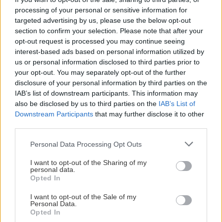
processing of your personal or sensitive information for
Σπίτι
Κρητη
Αρχιτεκτονικη
targeted advertising by us, please use the below opt-out
section to confirm your selection. Please note that after your
opt-out request is processed you may continue seeing
interest-based ads based on personal information utilized by
us or personal information disclosed to third parties prior to
ΡΟΗ ΕΙΔΗΣΕΩΝ
your opt-out. You may separately opt-out of the further
disclosure of your personal information by third parties on the
IAB’s list of downstream participants. This information may
also be disclosed by us to third parties on the
IAB’s List of
ΚΟΙΝΩΝΙΑ
08:49
Downstream Participants
that may further disclose it to other
Τροχαίο στην Αθηνών-Σουνίου: Μηχανή ΔΙΑΣ
third parties.
συγκρούστηκε με ΙΧ – Δύο αστυνομικοί
τραυματίες
Personal Data Processing Opt Outs
I want to opt-out of the Sharing of my
personal data.
ΚΟΣΜΟΣ
08:35
Opted In
Ιράν: «Δεν ανοίγουν τα Στενά του Ορμούζ αν
I want to opt-out of the Sale of my
δεν αλλάξουν στάση οι ΗΠΑ»
Personal Data.
Opted In