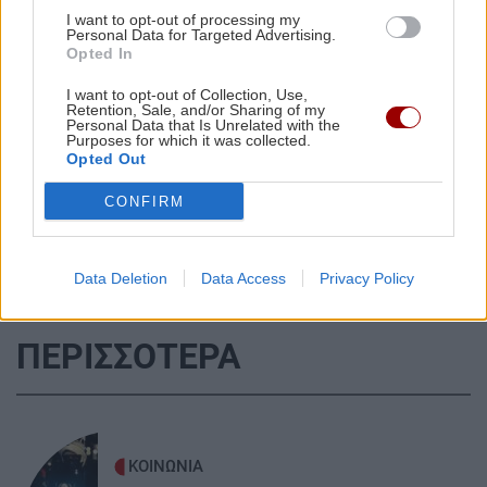
I want to opt-out of processing my
ΚΡΗΤΗ
08:23
Personal Data for Targeted Advertising.
Τραγωδία στον Κάβρο Χανίων - Νεκρή 62χρονη
Opted In
τουρίστρια στη θάλασσα
I want to opt-out of Collection, Use,
Retention, Sale, and/or Sharing of my
Personal Data that Is Unrelated with the
Όλες οι ειδήσεις
Purposes for which it was collected.
ΚΡΗΤΗ
08:11
Opted Out
Ηράκλειο: Συγκίνηση στην εορτή του Αγίου
Μύρωνος - Χειροτονία νέου πρεσβυτέρου
CONFIRM
ΓΥΝΑΙΚΑ
08:00
Data Deletion
Data Access
Privacy Policy
Τα ζώδια της Κυριακής
ΠΕΡΙΣΣΟΤΕΡΑ
ΚΡΗΤΗ
07:47
Στο «κόκκινο» η Κρήτη για εκδήλωση
πυρκαγιάς – Πού απαγορεύεται η κυκλοφορία
ΚΟΙΝΩΝΙΑ
ΚΡΗΤΗ
07:33