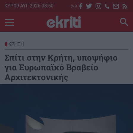
Skip
ΚΥΡ.09 ΑΥΓ 2026 08:50
to
main
content
ΚΡΗΤΗ
Σπίτι στην Κρήτη, υποψήφιο
για Ευρωπαϊκό Βραβείο
Αρχιτεκτονικής