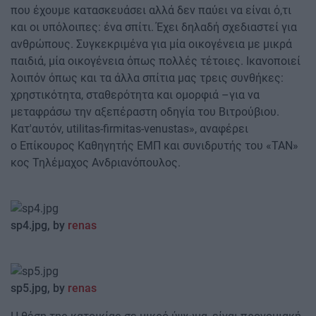
που έχουμε κατασκευάσει αλλά δεν παύει να είναι ό,τι
και οι υπόλοιπες: ένα σπίτι. Έχει δηλαδή σχεδιαστεί για
ανθρώπους. Συγκεκριμένα για μία οικογένεια με μικρά
παιδιά, μία οικογένεια όπως πολλές τέτοιες. Ικανοποιεί
λοιπόν όπως και τα άλλα σπίτια μας τρεις συνθήκες:
χρηστικότητα, σταθερότητα και ομορφιά –για να
μεταφράσω την αξεπέραστη οδηγία του Βιτρούβιου.
Κατ'αυτόν, utilitas-firmitas-venustas», αναφέρει
ο Επίκουρος Καθηγητής ΕΜΠ και συνιδρυτής του «ΤΑΝ»
κος Τηλέμαχος Ανδριανόπουλος.
sp4.jpg, by
renas
sp5.jpg, by
renas