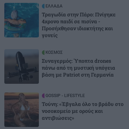
Image
ΕΛΛΑΔΑ
Τραγωδία στην Πάρο: Πνίγηκε
4χρονο παιδί σε πισίνα -
Προσήχθησαν ιδιοκτήτης και
γονείς
Image
ΚΟΣΜΟΣ
Συναγερμός: Ύποπτα drones
πάνω από τη μυστική υπόγεια
βάση με Patriot στη Γερμανία
Image
GOSSIP - LIFESTYLE
Τούνη: «Έβγαλα όλο το βράδυ στο
νοσοκομείο με ορούς και
αντιβιώσεις»