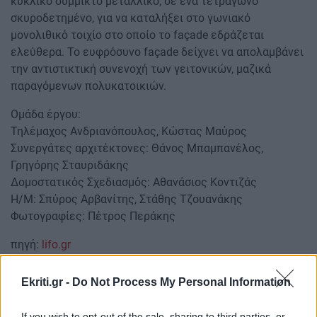
κυκλικό σύμμικτο μεταλλικό, σε ένα τετράγωνο
σκυροδετημένο, για να καταλήξει στο γωνιακό
μονολιθικό τοιχίο στο οποίο το façade εδράζεται
ελεύθερα. Το ευφρόσυνο façade δείχνει να απολαμβάνει
την αντιστικτική συνενοχή των γειτονικών, μαζικά
παραγόμενων πολυκατοικιών.
Ομάδα έργου:
Τηλέμαχος Ανδριανόπουλος, Κώστας Μαύρος
Συνεργάτες αρχιτέκτονες: Θάνος Μπαμπανέλος,
Γρηγόρης Σταυριδάκης
Δομοστατικός Σχεδιασμός: Αθανάσιος Κοντιζάς
Η/Μ: Σπύρος Αρβανίτης, Στάθης Τζουανάκης
Φωτογραφίες: Πέτρος Περάκης
πηγή:
lifo.gr
Ακολουθήστε το ekriti.gr στο
Google News
και
Ekriti.gr -
Do Not Process My Personal Information
μάθετε πρώτοι όλες τις ειδήσεις για την Κρήτη
και όχι μόνο.
If you wish to opt-out of the sale, sharing to third parties, or