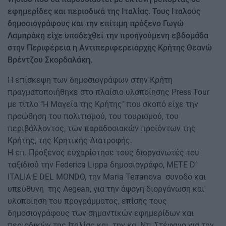
εφημερίδες και περιοδικά της Ιταλίας. Τους Ιταλούς
δημοσιογράφους και την επίτιμη πρόξενο Γωγώ
Λαμπράκη είχε υποδεχθεί την προηγούμενη εβδομάδα
στην Περιφέρεια η Αντιπεριφερειάρχης Κρήτης Θεανώ
Βρέντζου Σκορδαλάκη.
Η επίσκεψη των δημοσιογράφων στην Κρήτη
πραγματοποιήθηκε στο πλαίσιο υλοποίησης Press Tour
με τίτλο ’’Η Μαγεία της Κρήτης’’ που σκοπό είχε την
προώθηση του πολιτισμού, του τουρισμού, του
περιβάλλοντος, των παραδοσιακών προϊόντων της
Κρήτης, της Κρητικής Διατροφής.
Η επ. Πρόξενος ευχαρίστησε τους διοργανωτές του
ταξιδιού την Federica Lippa δημοσιογράφο, METE D’
ITALIA E DEL MONDO, την Maria Terranova συνοδό και
υπεύθυνη της Aegean, για την άψογη διοργάνωση και
υλοποίηση του προγράμματος, επίσης τους
δημοσιογράφους των σημαντικών εφημερίδων και
περιοδικών της Ιταλίας και την κα. Ντι Στέφανο για την