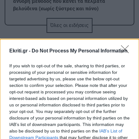
άνυδρη μέθοδος που κάνει τα πέλματα
βελούδινα (χωρίς ξύστρες και πόνο)
Όλες οι ειδήσεις
GOSSIP - LIFESTYLE
21:00
Η Ελένη Βουλγαράκη διαψεύδει τον χωρισμό
της με τον Φώτη Ιωαννίδη
Ekriti.gr -
Do Not Process My Personal Information
ΠΟΛΙΤΙΣΜΟΣ
20:55
If you wish to opt-out of the sale, sharing to third parties, or
Ιστορική πρωτιά στην Επίδαυρο: Οι «Τρωάδες»
processing of your personal or sensitive information for
προσβάσιμες σε άτομα με αισθητηριακές
targeted advertising by us, please use the below opt-out
ΠΕΡΙΣΣΟΤΕΡΑ
αναπηρίες
section to confirm your selection. Please note that after your
opt-out request is processed you may continue seeing
interest-based ads based on personal information utilized by
us or personal information disclosed to third parties prior to
ΚΡΗΤΗ
20:48
your opt-out. You may separately opt-out of the further
3,3 εκατ. ευρώ για το στεγαστικό επίδομα σε
disclosure of your personal information by third parties on the
ΚΟΣΜΟΣ
περισσότερους από 1.600 φοιτητές του
IAB’s list of downstream participants. This information may
Πανεπιστημίου Κρήτης
also be disclosed by us to third parties on the
IAB’s List of
Το ταξίδι με το τρένο που θα σας
μείνει αξέχαστο (εικόνες)
Downstream Participants
that may further disclose it to other