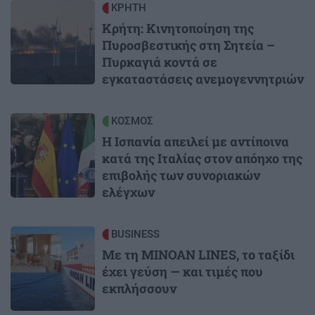
Image
ΚΡΗΤΗ
Κρήτη: Κινητοποίηση της
Πυροσβεστικής στη Σητεία –
Πυρκαγιά κοντά σε
εγκαταστάσεις ανεμογεννητριών
Image
ΚΟΣΜΟΣ
Η Ισπανία απειλεί με αντίποινα
κατά της Ιταλίας στον απόηχο της
επιβολής των συνοριακών
ελέγχων
Image
BUSINESS
Με τη MINOAN LINES, το ταξίδι
έχει γεύση — και τιμές που
εκπλήσσουν