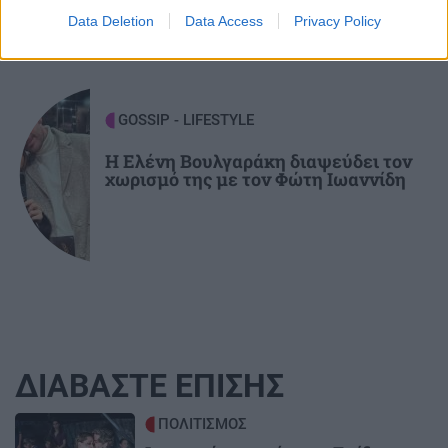
και πόνο)
Με τη MINOAN LINES, το ταξίδι έχει γεύση —
Data Deletion
Data Access
Privacy Policy
και τιμές που εκπλήσσουν
GOSSIP - LIFESTYLE
Η Ελένη Βουλγαράκη διαψεύδει τον
χωρισμό της με τον Φώτη Ιωαννίδη
ΔΙΑΒΑΣΤΕ ΕΠΙΣΗΣ
Image
ΠΟΛΙΤΙΣΜΟΣ