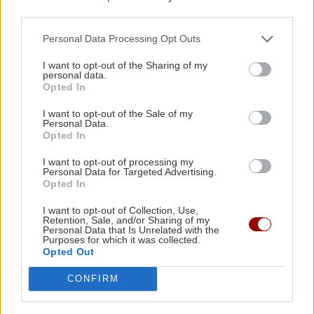
third parties.
ΕΛΛΑΔΑ
20:44
«Στέρεψε» η αγορά από πινακίδες
Personal Data Processing Opt Outs
κυκλοφορίας: Χιλιάδες αυτοκίνητα
I want to opt-out of the Sharing of my
παραμένουν αταξινόμητα
personal data.
Opted In
ΚΟΣΜΟΣ
I want to opt-out of the Sale of my
ΚΡΗΤΗ
20:39
Personal Data.
Ιταλία: Τα ελαιοτριβεία ενώνονται να
Κρήτη: Κινητοποίηση της Πυροσβεστικής στη
Opted In
αντιμετωπίσουν την κρίση
Σητεία – Πυρκαγιά κοντά σε εγκαταστάσεις
I want to opt-out of processing my
ανεμογεννητριών
Personal Data for Targeted Advertising.
Opted In
I want to opt-out of Collection, Use,
ΚΟΣΜΟΣ
20:33
Retention, Sale, and/or Sharing of my
Η Ισπανία απειλεί με αντίποινα κατά της
Personal Data that Is Unrelated with the
Purposes for which it was collected.
Ιταλίας στον απόηχο της επιβολής των
ΟΜΟΡΦΙΑ
Opted Out
συνοριακών ελέγχων
Ρωσικό πεντικιούρ: Χωρίς σταγόνα
CONFIRM
νερό - Η άνυδρη μέθοδος που κάνει τα
πέλματα βελούδινα (χωρίς ξύστρες
BUSINESS
20:24