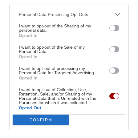
third parties.
«Μοιάζει με μια από τις δέκα πληγές του
Φαραώ» (βίντεο)
Personal Data Processing Opt Outs
I want to opt-out of the Sharing of my
Όλες οι ειδήσεις
personal data.
ΚΡΗΤΗ
09:25
Opted In
Σητεία: Σε ύφεση η μεγάλη πυρκαγιά -
Σταμάτησαν τα εναέρια μέσα
I want to opt-out of the Sale of my
Personal Data.
Opted In
ΚΡΗΤΗ
09:17
I want to opt-out of processing my
Personal Data for Targeted Advertising.
Ηράκλειο: Πώς 100.000 ευρώ χάθηκαν μέσα σε
Opted In
λίγες ώρες...
ΠΕΡΙΣΣΟΤΕΡΑ
I want to opt-out of Collection, Use,
Retention, Sale, and/or Sharing of my
Personal Data that Is Unrelated with the
ΚΡΗΤΗ
09:09
Purposes for which it was collected.
Opted Out
Αμμουδάρα: Τα γενέθλια που έγιναν
μνημόσυνο – "Λύγισαν και οι πέτρες" για τον
CONFIRM
ΚΡΗΤΗ
21χρονο Νικήτα
Έκρηξη σε επιχείρηση στην Θέρισο: