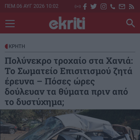
Skip
ΠΕΜ.06 ΑΥΓ 2026 10:02
to
main
content
ΚΡΗΤΗ
Πολύνεκρο τροχαίο στα Χανιά:
Το Σωματείο Επισιτισμού ζητά
έρευνα – Πόσες ώρες
δούλευαν τα θύματα πριν από
το δυστύχημα;