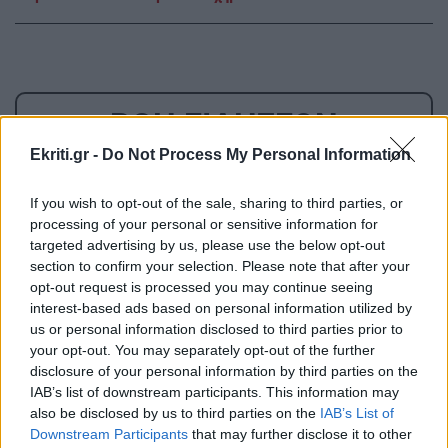
ΡΟΗ ΕΙΔΗΣΕΩΝ
Ekriti.gr -
Do Not Process My Personal Information
ΚΡΗΤΗ
09:54
If you wish to opt-out of the sale, sharing to third parties, or
Έκρηξη σε επιχείρηση στην Θέρισο: Μία
processing of your personal or sensitive information for
σύλληψη από την Αστυνομία
targeted advertising by us, please use the below opt-out
section to confirm your selection. Please note that after your
opt-out request is processed you may continue seeing
ΑΥΤΟΔΙΟΙΚΗΣΗ
09:45
interest-based ads based on personal information utilized by
Δήμος Βιάννου: Οι ώρες και οι μέρες
us or personal information disclosed to third parties prior to
λειτουργίας του γραφείου Δακοκτονίας
your opt-out. You may separately opt-out of the further
disclosure of your personal information by third parties on the
IAB’s list of downstream participants. This information may
ΚΟΣΜΟΣ
09:36
also be disclosed by us to third parties on the
IAB’s List of
Downstream Participants
that may further disclose it to other
Ακρίδες σκέπασαν τον ουρανό στη Ρωσία: