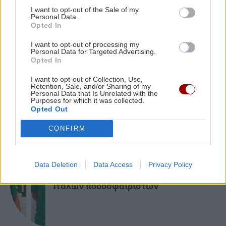
I want to opt-out of the Sale of my
και ιστορικά κτίρια για να εξοικονομήσει
Personal Data.
ενέργεια
Opted In
I want to opt-out of processing my
ΑΘΛΗΤΙΚΑ
Personal Data for Targeted Advertising.
ΕΛΛΑΔΑ
21:43
Opted In
Το τέλος μιας εποχής για το Allou! Fun Park - Η
Europa League: Η Άντερλεχτ νίκησε 1-
0 τον ΠΑΟΚ στην Τούμπα κι όλα θα
περιοχή γυρίζει σελίδα
I want to opt-out of Collection, Use,
Retention, Sale, and/or Sharing of my
κριθούν στις Βρυξέλλες
Personal Data that Is Unrelated with the
Purposes for which it was collected.
Opted Out
CONFIRM
ΑΘΛΗΤΙΚΑ
Data Deletion
Data Access
Privacy Policy
ΠΟΑ: Ανακοίνωσε την απόκτηση τριών
Ιταλών ποδοσφαιριστών