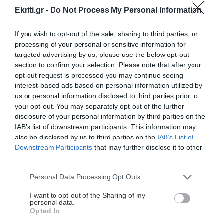
ΠΕΡΙΣΣΟΤΕΡΑ
Ekriti.gr -
Do Not Process My Personal Information
ΑΘΛΗΤΙΚΑ
22:19
If you wish to opt-out of the sale, sharing to third parties, or
Europa League: Η ΤΣΣΚΑ Σόφιας διέλυσε 3-0
processing of your personal or sensitive information for
την Μακάμπι Τελ Αβίβ και ετοιμάζεται για
targeted advertising by us, please use the below opt-out
ΣΧΕΣΕΙΣ ΚΑΙ SEX
ΟΦΗ (βίντεο)
section to confirm your selection. Please note that after your
opt-out request is processed you may continue seeing
Χρήματα και σχέση: Πώς να μιλήσετε
interest-based ads based on personal information utilized by
χωρίς να καταλήξετε σε καβγά
ΠΕΡΙΕΡΓΑ - ΠΑΡΑΞΕΝΑ
22:14
us or personal information disclosed to third parties prior to
your opt-out. You may separately opt-out of the further
Βέλγιο: Ζει σε πλωτό σπίτι 23 μέτρων εδώ και
disclosure of your personal information by third parties on the
χρόνια
IAB’s list of downstream participants. This information may
also be disclosed by us to third parties on the
IAB’s List of
Downstream Participants
that may further disclose it to other
GOSSIP - LIFESTYLE
22:00
third parties.
Γιώργος Λιάγκας: «Ο Τζορτζ Κλούνεϊ της
GOSSIP - LIFESTYLE
Ελλάδας…»
Personal Data Processing Opt Outs
Η Μπάρμπρα Στρέιζαντ υπογράφει το
πρώτο της παιδικό βιβλίο
I want to opt-out of the Sharing of my
personal data.
ΚΟΣΜΟΣ
21:52
Opted In
Η Βουδαπέστη χαμηλώνει τα φώτα σε μνημεία