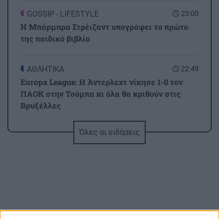
GOSSIP - LIFESTYLE
23:00
Η Μπάρμπρα Στρέιζαντ υπογράφει το πρώτο
της παιδικό βιβλίο
ΑΘΛΗΤΙΚΑ
22:49
Europa League: Η Άντερλεχτ νίκησε 1-0 τον
ΠΑΟΚ στην Τούμπα κι όλα θα κριθούν στις
Βρυξέλλες
Όλες οι ειδήσεις
ΑΘΛΗΤΙΚΑ
22:25
ΠΟΑ: Ανακοίνωσε την απόκτηση τριών Ιταλών
ποδοσφαιριστών
ΑΘΛΗΤΙΚΑ
22:25
UEFA: «Το μποϊκοτάζ στις διοργανώσεις της
FIFA παραμένει σε ισχύ»