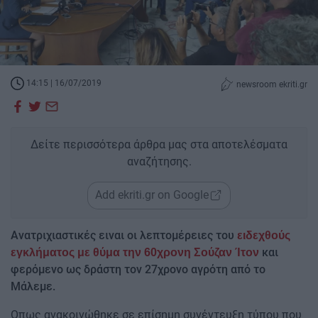
14:15 | 16/07/2019
newsroom ekriti.gr
Δείτε περισσότερα άρθρα μας στα αποτελέσματα
αναζήτησης.
Add ekriti.gr on Google
Aνατριχιαστικές ειναι οι λεπτομέρειες του
ειδεχθούς
και
εγκλήματος με θύμα την 60χρονη Σούζαν Ίτον
φερόμενο ως δράστη τον 27χρονο αγρότη από το
Μάλεμε.
Οπως ανακοινώθηκε σε επίσημη συνέντευξη τύπου που