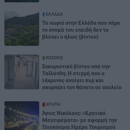
Image
ΕΛΛΑΔΑ
Το χωριό στην Ελλάδα που πήρε
το όνομά του επειδή δεν το
βλέπει ο ήλιος (βίντεο)
Image
ΚΟΣΜΟΣ
Σοκαριστικό βίντεο από την
Ταϊλάνδη: Η στιγμή που ο
14χρονος ανοίγει πυρ και
σκορπάει τον θάνατο σε σχολείο
Image
ΚΡΗΤΗ
Άγιος Νικόλαος: «Κρητικά
Μαγειρέματα» με αφορμή την
Παγκόσμια Ημέρα Τουρισμού