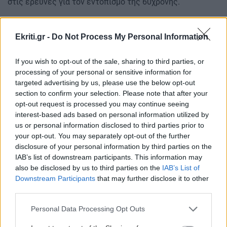
στις έρευνες για τον εντοπισμό της 60χρονης.
Περισσότερες λεπτομέρειες για την υπόθεση θα σας
παρουσιάσει η Προϊσταμένη του Γραφείου Ενημέρωσης
Ekriti.gr -
Do Not Process My Personal Information
Δημοσιογράφων της Γενικής Περιφερειακής
Αστυνομικής Διεύθυνσης Κρήτης, Αστυνόμος Α’ Ελένη
If you wish to opt-out of the sale, sharing to third parties, or
Παπαθανασίου.
processing of your personal or sensitive information for
targeted advertising by us, please use the below opt-out
Προϊστάμενη Γραφείου Ενημέρωσης Δημοσιογράφων
section to confirm your selection. Please note that after your
Κρήτης, Αστυνόμος Α’ Ελένη Παπαθανασίου:
opt-out request is processed you may continue seeing
interest-based ads based on personal information utilized by
«Καλό σας μεσημέρι.
us or personal information disclosed to third parties prior to
Όπως σας προανέφερε ο κ. Γενικός, καταφέραμε, μετά
your opt-out. You may separately opt-out of the further
disclosure of your personal information by third parties on the
από συστηματική έρευνα της Υποδιεύθυνσης Ασφάλειας
IAB’s list of downstream participants. This information may
Χανίων, να εξιχνιάσουμε την ανθρωποκτονία της
also be disclosed by us to third parties on the
IAB’s List of
60χρονης υπηκόου Η.Π.Α.
Downstream Participants
that may further disclose it to other
third parties.
Αναφορικά με το ιστορικό της υπόθεσης, απογευματινές
ώρες της 30ης Ιουνίου 2019, η θανούσα αφίχθη από
Personal Data Processing Opt Outs
Γερμανία, στο συνεδριακό κέντρο της Ορθόδοξης