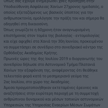
Όπως σας έχουμε ενημερώσει χθες προσήχθη στην
Υποδιεύθυνση Ασφάλειας Χανίων 27χρονος ημεδαπός, ο
οποίος εξεταζόμενος ως βασικός ύποπτος για την
ανθρωποκτονία, ομολόγησε την πράξη του και σήμερα θα
οδηγηθεί στη δικαιοσύνη.
Όπως γνωρίζετε η 60χρονη ήταν αναγνωρισμένη
επιστήμονας στον τομέα της βιολογίας - εντομολογίας
και είχε αφιχθεί στα Χανιά την 30η Ιουνίου, προκειμένου
να συμμετάσχει σε συνέδριο στο συνεδριακό κέντρο της
Ορθόδοξης Ακαδημίας Κρήτης.
Πρωινές ώρες της 4ης Ιουλίου 2019 ο διοργανωτής του
συνεδρίου δήλωσε στο Αστυνομικό Τμήμα Πλατανιά
Χανίων την εξαφάνιση της, αναφέροντας ότι θεάθηκε
τελευταία φορά κατά το μεσημεριανό γεύμα της
2ας Ιουλίου, στο χώρο της Ακαδημίας.
Άμεσα πραγματοποιήθηκαν εκτεταμένες έρευνες και
αναζητήσεις στην ευρύτερη περιοχή με τη συμμετοχή
ανθρώπινου δυναμικού και μέσων τοπικών αστυνομικών
Υπηρεσιών, της Υπηρεσίας Εναερίων Μέσων Σωμάτων