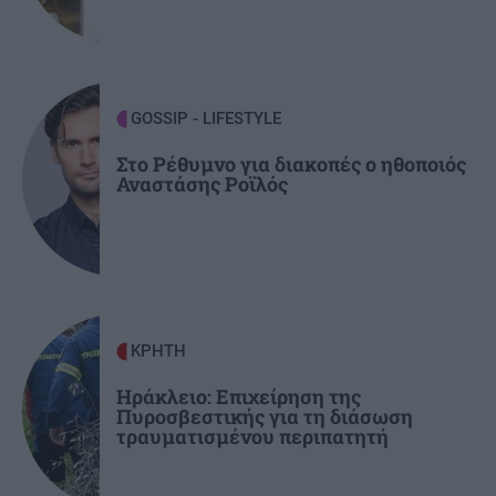
GOSSIP - LIFESTYLE
17:00
Τουρνάς: "Είναι μύθος πως έχουμε λύσει το
βιοποριστικό μας πρόβλημα"
GOSSIP - LIFESTYLE
ΕΛΛΑΔΑ
16:54
Το χωριό στην Ελλάδα που πήρε το όνομά του
Στο Ρέθυμνο για διακοπές ο ηθοποιός
Αναστάσης Ροϊλός
επειδή δεν το βλέπει ο ήλιος (βίντεο)
ΚΡΗΤΗ
Ηράκλειο: Επιχείρηση της
Πυροσβεστικής για τη διάσωση
τραυματισμένου περιπατητή