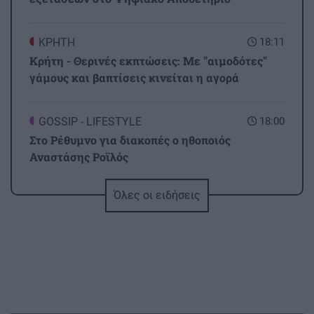
ΚΡΗΤΗ
18:11
Κρήτη - Θερινές εκπτώσεις: Με "αιμοδότες"
γάμους και βαπτίσεις κινείται η αγορά
GOSSIP - LIFESTYLE
18:00
Στο Ρέθυμνο για διακοπές ο ηθοποιός
Αναστάσης Ροϊλός
Όλες οι ειδήσεις
ΚΡΗΤΗ
17:56
Ηράκλειο: Επιχείρηση της Πυροσβεστικής για
τη διάσωση τραυματισμένου περιπατητή
ΚΟΣΜΟΣ
17:49
Αδιανόητη σπατάλη στην Αγγλία: Σε έναν