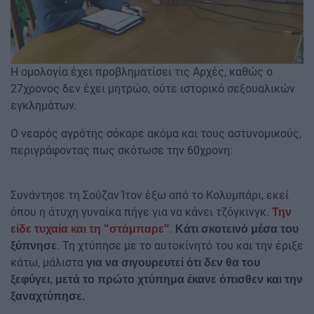
Η ομολογία έχει προβληματίσει τις Αρχές, καθώς ο
27χρονος δεν έχει μητρώο, ούτε ιστορικό σεξουαλικών
εγκλημάτων.
Ο νεαρός αγρότης σόκαρε ακόμα και τους αστυνομικούς,
περιγράφοντας πως σκότωσε την 60χρονη:
Συνάντησε τη Σούζαν Ίτον έξω από το Κολυμπάρι, εκεί
όπου η άτυχη γυναίκα πήγε για να κάνει τζόγκινγκ.
Την
.
είδε τυχαία και τη "στάμπαρε"
Κάτι σκοτεινό μέσα του
. Τη χτύπησε με το αυτοκίνητό του και την έριξε
ξύπνησε
κάτω, μάλιστα
για να σιγουρευτεί ότι δεν θα του
ξεφύγει, μετά το πρώτο χτύπημα έκανε όπισθεν και την
ξαναχτύπησε.