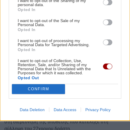
I want to opt-out of the Sharing of my
Ακαδημίας Κρήτης στο Κολυμβάρι Δήμου Πλατανιά
personal data.
Χανίων, προκειμένου να συμμετέχει σε παγκόσμιο
Opted In
επιστημονικό συνέδριο, που πραγματοποιούταν το
I want to opt-out of the Sale of my
διάστημα από 1 έως 5 Ιουλίου 2019, ενώ διέμενε στους
Personal Data.
κοιτώνες φιλοξενίας της Ακαδημίας.
Opted In
Στην Κρήτη βρισκόταν για τέταρτη φορά, συμμετέχοντας
I want to opt-out of processing my
Personal Data for Targeted Advertising.
σε παρόμοια συνέδρια, ενώ την 4η Ιουλίου επρόκειτο να
Opted In
παρουσιάσει στους συνέδρους τα αποτελέσματα των
I want to opt-out of Collection, Use,
ερευνών της. Το μεσημέρι της 2ας Ιουλίου, αμέσως μετά
Retention, Sale, and/or Sharing of my
το γεύμα, μετέβη στο δωμάτιό της, φόρεσε αθλητική
Personal Data that Is Unrelated with the
Purposes for which it was collected.
περιβολή και βγήκε για το καθιερωμένο περπάτημα
Opted Out
αφήνοντας το κινητό τηλέφωνο και τα λοιπά προσωπικά
της αντικείμενα στο δωμάτιο που διέμενε εντός του
CONFIRM
χώρου της Ακαδημίας.
Μετά τη δήλωση της εξαφάνισης και τον εντοπισμό της
Data Deletion
Data Access
Privacy Policy
σορού της θανούσας προχωρήσαμε άμεσα και μεθοδικά
στη διερεύνηση της υπόθεσης που κατέληξε στη
σύλληψη του 27χρονου δράστη.