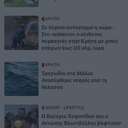
Image
ΚΡΗΤΗ
Σε πύρινο συναγερμό η χώρα -
Στο «κόκκινο» ο κίνδυνος
πυρκαγιάς στην Κρήτη με ριπές
ανέμων έως 110 χλμ./ώρα
Image
ΚΡΗΤΗ
Τραγωδία στα Μάλια:
Ανασύρθηκε νεκρός από τη
θάλασσα
Image
GOSSIP - LIFESTYLE
Η Βαλέρια Χοψονίδου και ο
Αντώνης Βλωτιδέλλης βάφτισαν