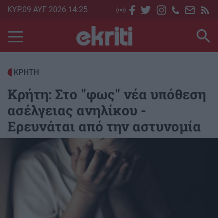
Skip
ΚΥΡ.09 ΑΥΓ 2026 14:25
to
main
content
ΚΡΗΤΗ
Κρήτη: Στο "φως" νέα υπόθεση
ασέλγειας ανηλίκου -
Ερευνάται από την αστυνομία