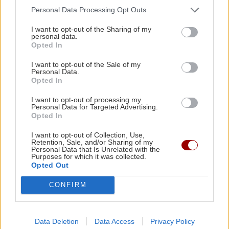
τη θάλασσα
Personal Data Processing Opt Outs
I want to opt-out of the Sharing of my
personal data.
GOSSIP - LIFESTYLE
13:00
GOSSIP - LIFESTYLE
Opted In
Η Βαλέρια Χοψονίδου και ο Αντώνης
Καλομοίρα: «Όταν κάνω δίαιτα, το
I want to opt-out of the Sale of my
Βλωτιδέλλης βάφτισαν τον μοναχογιό τους
Personal Data.
πρώτο πράγμα που κάνω...»
Opted In
ΕΛΛΑΔΑ
12:47
I want to opt-out of processing my
Personal Data for Targeted Advertising.
Έξοδος Αυγούστου: Κορυφώνεται η φυγή των
Opted In
αδειούχων – «Ουρές» σε λιμάνια και ΚΤΕΛ
I want to opt-out of Collection, Use,
Retention, Sale, and/or Sharing of my
Personal Data that Is Unrelated with the
ΚΡΗΤΗ
Purposes for which it was collected.
ΕΛΛΑΔΑ
12:35
Opted Out
Πάρος: Σφραγίστηκε το beach bar μετά τον
Κρήτη: Συνελήφθη 32χρονος για πέντε
κλοπές από επιχειρήσεις – Βρέθηκαν
θάνατο του 4χρονου στην πισίνα – Στον
CONFIRM
κλοπιμαία
εισαγγελέα ο ιδιοκτήτης
Data Deletion
Data Access
Privacy Policy