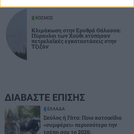
ΚΟΣΜΟΣ
Κλιμάκωση στην Ερυθρά Θάλασσα:
Πύραυλοι των Χούθι χτύπησαν
πετρελαϊκές εγκαταστάσεις στην
Τζιζάν
ΔΙΑΒΑΣΤΕ ΕΠΙΣΗΣ
Image
ΕΛΛΑΔΑ
Σκύλος ή Γάτα: Ποιο κατοικίδιο
«συμφέρει» περισσότερο την
τσέπη σου το 2026;