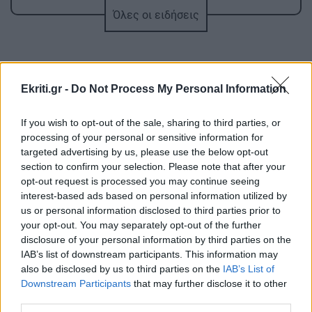
Όλες οι ειδήσεις
ΚΟΣΜΟΣ
13:39
Κλιμάκωση στην Ερυθρά Θάλασσα: Πύραυλοι
των Χούθι χτύπησαν πετρελαϊκές
εγκαταστάσεις στην Τζιζάν
Ekriti.gr -
Do Not Process My Personal Information
ΕΛΛΑΔΑ
13:27
If you wish to opt-out of the sale, sharing to third parties, or
Σκύλος ή Γάτα: Ποιο κατοικίδιο «συμφέρει»
processing of your personal or sensitive information for
ΠΕΡΙΣΣΟΤΕΡΑ
περισσότερο την τσέπη σου το 2026;
targeted advertising by us, please use the below opt-out
section to confirm your selection. Please note that after your
opt-out request is processed you may continue seeing
ΚΡΗΤΗ
13:23
interest-based ads based on personal information utilized by
us or personal information disclosed to third parties prior to
Σε πύρινο συναγερμό η χώρα - Στο «κόκκινο» ο
your opt-out. You may separately opt-out of the further
ΕΛΛΑΔΑ
κίνδυνος πυρκαγιάς στην Κρήτη με ριπές
disclosure of your personal information by third parties on the
ανέμων έως 110 χλμ./ώρα
Λαγονήσι: Εκτός κινδύνου οι δύο
IAB’s list of downstream participants. This information may
αστυνομικοί, συνελήφθη 20χρονος
also be disclosed by us to third parties on the
IAB’s List of
Γερμανός – Πώς έγινε το τροχαίο
Downstream Participants
that may further disclose it to other
ΚΡΗΤΗ
13:14
third parties.
Τραγωδία στα Μάλια: Ανασύρθηκε νεκρός από