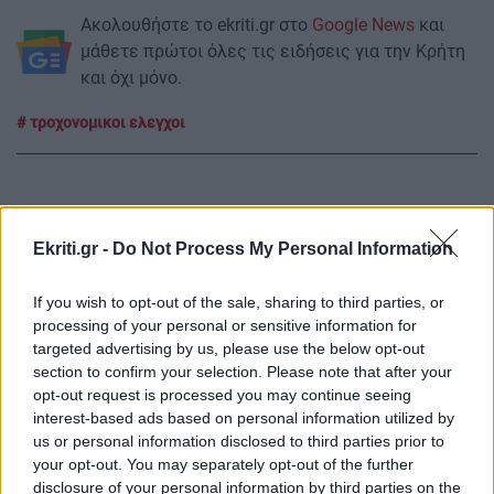
Ακολουθήστε το ekriti.gr στο
Google News
και
μάθετε πρώτοι όλες τις ειδήσεις για την Κρήτη
και όχι μόνο.
τροχονομικοι ελεγχοι
Ekriti.gr -
Do Not Process My Personal Information
ΡΟΗ ΕΙΔΗΣΕΩΝ
If you wish to opt-out of the sale, sharing to third parties, or
processing of your personal or sensitive information for
ΚΡΗΤΗ
20:53
targeted advertising by us, please use the below opt-out
Δήμος Μαλεβιζίου: Στον Μάραθο η θεατρική
section to confirm your selection. Please note that after your
παράσταση "Ο Μίδας έχει αυτιά γαϊδάρου
opt-out request is processed you may continue seeing
interest-based ads based on personal information utilized by
us or personal information disclosed to third parties prior to
ΚΡΗΤΗ
20:40
your opt-out. You may separately opt-out of the further
Χανιά: Εργασία για πολίτες τρίτων χωρών –
disclosure of your personal information by third parties on the