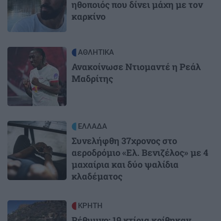
ηθοποιός που δίνει μάχη με τον
καρκίνο
Image
ΑΘΛΗΤΙΚΑ
Ανακοίνωσε Ντιομαντέ η Ρεάλ
Μαδρίτης
Image
ΕΛΛΑΔΑ
Συνελήφθη 37χρονος στο
αεροδρόμιο «Ελ. Βενιζέλος» με 4
μαχαίρια και δύο ψαλίδια
κλαδέματος
Image
ΚΡΗΤΗ
Ρέθυμνο: 19 κτίρια κρίθηκαν