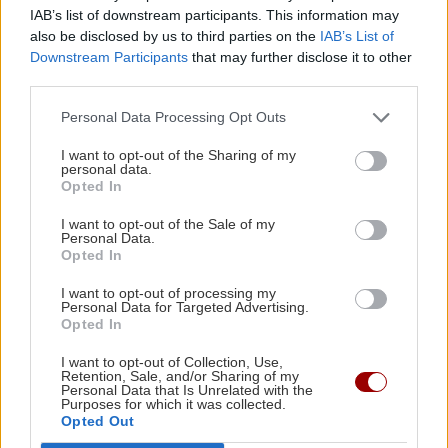
IAB’s list of downstream participants. This information may
Ενημερωτική δράση στο Εργατικό Κέντρο
also be disclosed by us to third parties on the
IAB’s List of
Downstream Participants
that may further disclose it to other
third parties.
ΚΡΗΤΗ
20:36
Ηράκλειο: Κυκλοφοριακές ρυθμίσεις έξι
Personal Data Processing Opt Outs
μηνών στον ΒΟΑΚ – Σε ποιο τμήμα θα γίνονται
τα έργα
I want to opt-out of the Sharing of my
personal data.
Opted In
Όλες οι ειδήσεις
BUSINESS
20:32
I want to opt-out of the Sale of my
Personal Data.
CrediaBank: Ισχυρή κερδοφορία στα
Opted In
οικονομικά αποτελέσματα Α' εξαμήνου 2026
I want to opt-out of processing my
Personal Data for Targeted Advertising.
Opted In
ΟΙΚΟΝΟΜΙΑ
20:20
ΓΣΕΕ: Τι ισχύει για τους μισθούς ιδιωτικών
I want to opt-out of Collection, Use,
Retention, Sale, and/or Sharing of my
υπαλλήλων τον Δεκαπενταύγουστο
Personal Data that Is Unrelated with the
ΠΕΡΙΣΣΟΤΕΡΑ
Purposes for which it was collected.
Opted Out
ΚΟΙΝΩΝΙΑ
20:09