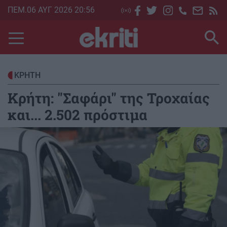
Skip
ΠΕΜ.06 ΑΥΓ 2026 20:56
to
main
content
ΚΡΗΤΗ
Κρήτη: "Σαφάρι" της Τροχαίας
και... 2.502 πρόστιμα