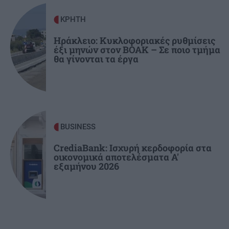
ΚΡΗΤΗ
19:38
ΚΡΗΤΗ
Ρέθυμνο: 19 κτίρια κρίθηκαν ακατάλληλα μετά
τη μεγάλη φωτιά – Η πρώτη εικόνα των
Ηράκλειο: Κυκλοφοριακές ρυθμίσεις
έξι μηνών στον ΒΟΑΚ – Σε ποιο τμήμα
ζημιών
θα γίνονται τα έργα
BUSINESS
CrediaBank: Ισχυρή κερδοφορία στα
οικονομικά αποτελέσματα Α'
εξαμήνου 2026