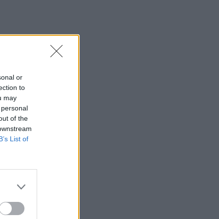
sonal or
ection to
ou may
 personal
out of the
 downstream
B’s List of