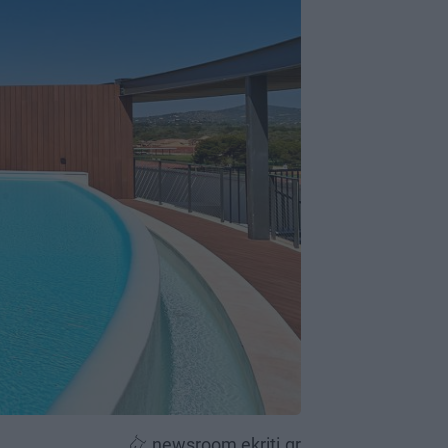
newsroom ekriti.gr