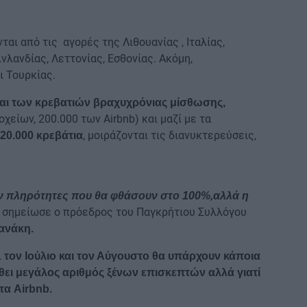
αι από τις αγορές της Λιθουανίας , Ιταλίας,
ινλανδίας, Λεττονίας, Εσθονίας. Ακόμη,
ι Τουρκίας.
και των κρεβατιών βραχυχρόνιας μίσθωσης,
χείων, 200.000 των Airbnb) και μαζί με τα
, μοιράζονται τις διανυκτερεύσεις,
20.000 κρεβάτια
υν πληρότητες που θα φθάσουν στο 100%,αλλά η
σημείωσε ο πρόεδρος του Παγκρήτιου Συλλόγου
ανάκη.
ι
τον Ιούλιο και τον Αύγουστο θα υπάρχουν κάποια
έρθει μεγάλος αριθμός ξένων επισκεπτών αλλά γιατί
τα Airbnb.