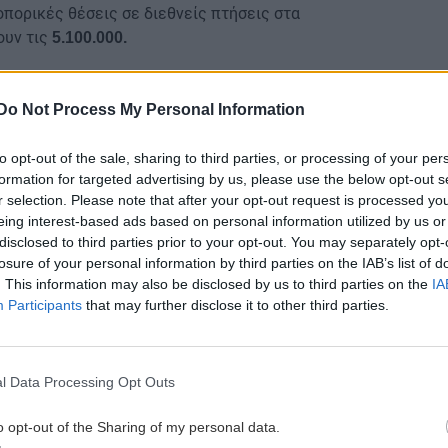
πορικές θέσεις σε διεθνείς πτήσεις στα
ουν τις
5.100.000.
Do Not Process My Personal Information
ει" πώς θα ήταν η Κρήτη με τα 7.812.923
to opt-out of the sale, sharing to third parties, or processing of your per
formation for targeted advertising by us, please use the below opt-out s
πανελλαδικές εξετάσεις
r selection. Please note that after your opt-out request is processed y
σκευή η απόφαση στη δίκη Καλομοίρη
eing interest-based ads based on personal information utilized by us or
disclosed to third parties prior to your opt-out. You may separately opt-
gle News
και μάθετε πρώτοι όλες τις ειδήσεις για
losure of your personal information by third parties on the IAB’s list of
. This information may also be disclosed by us to third parties on the
IA
Participants
that may further disclose it to other third parties.
ίου
l Data Processing Opt Outs
 ΕΙΔΗΣΕΩΝ
o opt-out of the Sharing of my personal data.