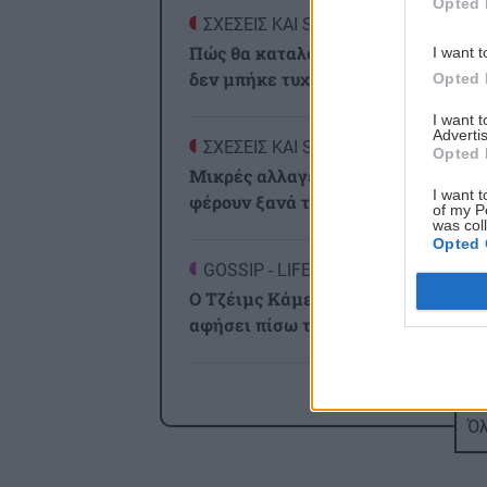
Opted 
ΣΧΕΣΕΙΣ ΚΑΙ SEX
0
Πώς θα καταλάβεις ότι ένας άνθρω
I want t
δεν μπήκε τυχαία στη ζωή σου
Opted 
I want 
Advertis
ΣΧΕΣΕΙΣ ΚΑΙ SEX
0
Opted 
Μικρές αλλαγές που μπορούν να
I want t
φέρουν ξανά τη σπίθα στη σχέση σ
of my P
was col
Opted 
GOSSIP - LIFESTYLE
2
Ο Τζέιμς Κάμερον φαίνεται έτοιμο
αφήσει πίσω του το «Avatar»
ΕΠΙΣΤΗΜΗ
2
Έφτιαξε ηλιακό γιοτ με $20.000 κα
Όλ
διένυσε 3.000 ναυτικά μίλια χωρίς
στάλα καυσίμου!