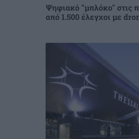
Ψηφιακό "μπλόκο" στις 
Το κρέας - πολυτέλεια από την Ιαπ
από 1.500 έλεγχοι με dr
που λιώνει στο στόμα
Image