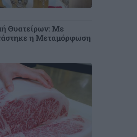
πή Θυατείρων: Με
ρτάστηκε η Μεταμόρφωση