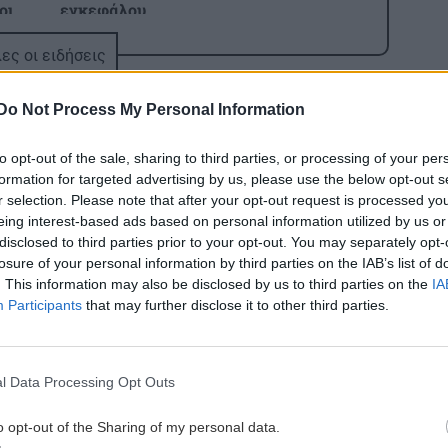
οι
εγκεφάλου
ιά
ες οι ειδήσεις
ΥΓΕΙΑ
15:42
7:00
Καλοκαίρι - θερμοκρασίες: Τα οφέλη
Do Not Process My Personal Information
από τη χρήση κλιματιστικού και
ανεμιστήρα οροφής
to opt-out of the sale, sharing to third parties, or processing of your per
formation for targeted advertising by us, please use the below opt-out s
r selection. Please note that after your opt-out request is processed y
6:52
ΠΟΛΙΤΙΚΗ
15:33
eing interest-based ads based on personal information utilized by us or
Τσουκαλάς: «Έκθεση-κόλαφος του
disclosed to third parties prior to your opt-out. You may separately opt-
και
ΟΟΣΑ διαλύει το success story της
losure of your personal information by third parties on the IAB’s list of
ΕΛΛΑΔΑ
ΠΟΛΙΤΙΣΜΟΣ
κυβέρνησης»
. This information may also be disclosed by us to third parties on the
IA
Αλλάζουν όλα
Μεγάλη επιτυ
Participants
that may further disclose it to other third parties.
στον τουρισμό:
για το Φεστιβ
Πώς χωρίζεται η
"ΖΟΡΜΠΑΣ":
6:45
ΚΟΣΜΟΣ
15:25
χώρα με το νέο
Ξεπέρασαν το
ια
Το τείχος των 12 δισ. δολαρίων: Η
Χωροταξικό
2.000 οι
l Data Processing Opt Outs
επισκέπτες σ
ανία
Ιαπωνία υψώνει άμυνα απέναντι στη
Ηράκλειο και
δύναμη της θάλασσας
o opt-out of the Sharing of my personal data.
Μυρτιά