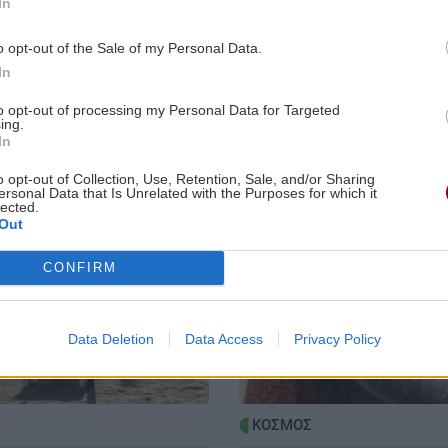
In
6:38
ΚΟΣΜΟΣ
15:16
o opt-out of the Sale of my Personal Data.
ηκε
Ορμούζ: Η κίνηση των πλοίων
In
Image
του
μειώθηκε - Εν αναμονή
αποτελεσμάτων των συνομιλιών Ιράν-
to opt-out of processing my Personal Data for Targeted
ing.
Ομάν
In
6:31
o opt-out of Collection, Use, Retention, Sale, and/or Sharing
ersonal Data that Is Unrelated with the Purposes for which it
ΟΙΚΟΝΟΜΙΑ
15:09
lected.
Αγροτικές ενισχύσεις 2026: Ποιοι
Out
κινδυνεύουν με αποκλεισμό - Οι
CONFIRM
κυρώσεις για ανακριβή στοιχεία ΟΣΔΕ
6:22
ΚΡΗΤΗ
15:07
Data Deletion
Data Access
Privacy Policy
σε
Νέα άφιξη μεταναστών στην Κρήτη:
57 άτομα εντοπίστηκαν στα
Καπετανιανά
ΚΟΣΜΟΣ
6:15