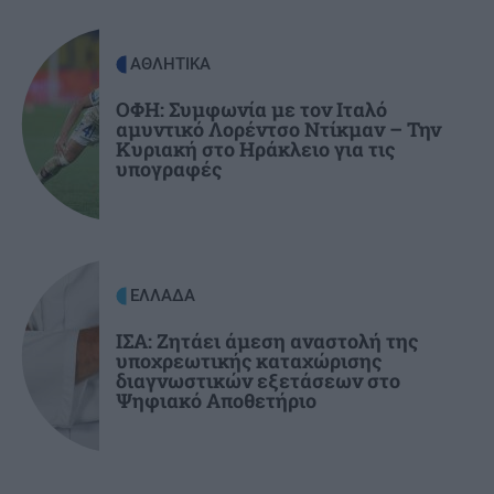
ΚΡΗΤΗ
17:37
Σύλληψη 24χρονου στα Χανιά: Κράτησε
κλειδωμένη 17χρονη ανήλικη μέσα σε σπίτι
ΑΘΛΗΤΙΚΑ
ΟΦΗ: Συμφωνία με τον Ιταλό
αμυντικό Λορέντσο Ντίκμαν – Την
ΕΛΛΑΔΑ
17:25
Κυριακή στο Ηράκλειο για τις
Κιλκίς: Φωτιά σε χαμηλή βλάστηση στην
υπογραφές
Ευκαρπία – Επιχειρούν και εναέρια μέσα
ΕΛΛΑΔΑ
ΙΣΑ: Ζητάει άμεση αναστολή της
υποχρεωτικής καταχώρισης
διαγνωστικών εξετάσεων στο
Ψηφιακό Αποθετήριο