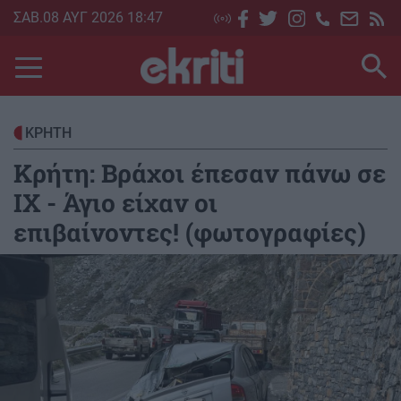
Skip
ΣΑΒ.08 ΑΥΓ 2026 18:47
to
main
content
ΚΡΗΤΗ
Κρήτη: Βράχοι έπεσαν πάνω σε
ΙΧ - Άγιο είχαν οι
επιβαίνοντες! (φωτογραφίες)