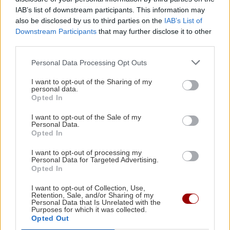
ΥΓΕΙΑ
18:34
IAB’s list of downstream participants. This information may
Ιός Δυτικού Νείλου: Τα "καμπανάκια" των
also be disclosed by us to third parties on the
IAB’s List of
συμπτωμάτων - Τα μέτρα προστασίας μέχρι
Downstream Participants
that may further disclose it to other
third parties.
τον Οκτώβριο
Personal Data Processing Opt Outs
ΑΘΛΗΤΙΚΑ
18:29
I want to opt-out of the Sharing of my
ΟΦΗ: Συμφωνία με τον Ιταλό αμυντικό
personal data.
Opted In
Λορέντσο Ντίκμαν – Την Κυριακή στο
Ηράκλειο για τις υπογραφές
Όλες οι ειδήσεις
I want to opt-out of the Sale of my
Personal Data.
Opted In
ΕΛΛΑΔΑ
18:22
I want to opt-out of processing my
ΙΣΑ: Ζητάει άμεση αναστολή της
Personal Data for Targeted Advertising.
Opted In
υποχρεωτικής καταχώρισης διαγνωστικών
εξετάσεων στο Ψηφιακό Αποθετήριο
I want to opt-out of Collection, Use,
Retention, Sale, and/or Sharing of my
Personal Data that Is Unrelated with the
Purposes for which it was collected.
ΚΡΗΤΗ
18:11
ΠΕΡΙΣΣΟΤΕΡΑ
Opted Out