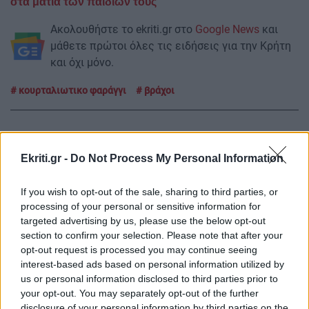
στα μάτια των παιδιών τους
Ακολουθήστε το ekriti.gr στο
Google News
και
μάθετε πρώτοι όλες τις ειδήσεις για την Κρήτη
και όχι μόνο.
κουρταλιωτικο φαράγγι
βράχοι
Ekriti.gr -
Do Not Process My Personal Information
ΡΟΗ ΕΙΔΗΣΕΩΝ
If you wish to opt-out of the sale, sharing to third parties, or
processing of your personal or sensitive information for
targeted advertising by us, please use the below opt-out
ΚΟΣΜΟΣ
18:45
section to confirm your selection. Please note that after your
Ο τυφώνας Dolphin σαρώνει την Ιαπωνία:
opt-out request is processed you may continue seeing
Τραυματίες και πάνω από 50.000 κτίρια χωρίς
interest-based ads based on personal information utilized by
ρεύμα
us or personal information disclosed to third parties prior to
your opt-out. You may separately opt-out of the further
disclosure of your personal information by third parties on the