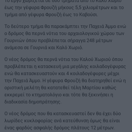
Το έργο χωρίζεται σε δύο τμήματα από το Καλό Χωριό
έως την γέφυρα Φρουζή μήκους 5,5 χιλιομέτρων και το
τμήμα από γέφυρα Φρουζή έως το Καβούσι.
Το δεύτερο τμήμα θα παρακάμπτει την Παχειά Άμμο ενώ
ο δρόμος θα περνά νότια του αρχαιολογικού χώρου των
Γουρνιών όπου προβλέπεται σήραγγα 248 μέτρων
ανάμεσα σε Γουρνιά και Καλό Χωριό.
Ο νέος δρόμος θα περνά νότια του Καλού Χωριού όπου
προβλέπεται η κατασκευή μια μεγάλης κοιλαδογέφυρας
ενώ θα κατασκευαστούν και 4 κοιλαδογέφυρες μέχρι
την Παχειά Άμμο. Η γέφυρα Φρουζή θα διατηρηθεί ενώ η
οριστική μελέτη θα κατατεθεί τέλη Μαρτίου καθώς
εκκρεμεί το κτηματολόγιο και τότε θα ξεκινήσει η
διαδικασία δημοπράτησης.
Ο νέος δρόμος που θα κατασκευαστεί δεν θα έχει δύο
λωρίδες κυκλοφορίας ανά κατεύθυνση όμως θα είναι
ένας φαρδύς ασφαλής δρόμος πλάτους 12 μέτρων.