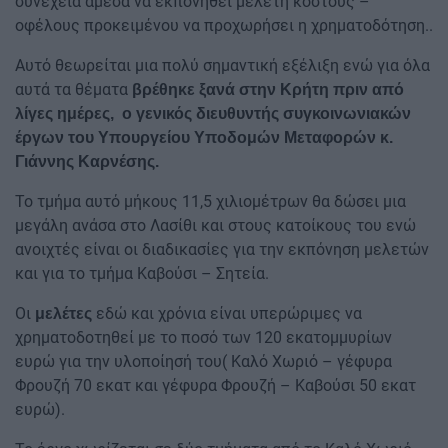
συνέχεια άμεσα να εκπονηθεί μελέτη κόστους –
οφέλους προκειμένου να προχωρήσει η χρηματοδότηση..
Αυτό θεωρείται μια πολύ σημαντική εξέλιξη ενώ για όλα
αυτά τα θέματα
βρέθηκε ξανά στην Κρήτη πριν από
λίγες ημέρες, ο γενικός διευθυντής συγκοινωνιακών
έργων του Υπουργείου Υποδομών Μεταφορών κ.
Γιάννης Καρνέσης.
Το τμήμα αυτό μήκους 11,5 χιλιομέτρων θα δώσει μια
μεγάλη ανάσα στο Λασίθι και στους κατοίκους του ενώ
ανοιχτές είναι οι διαδικασίες για την εκπόνηση μελετών
και για το τμήμα Καβούσι – Σητεία.
Οι
εδώ και χρόνια είναι υπερώριμες να
μελέτες
χρηματοδοτηθεί με το ποσό των 120 εκατομμυρίων
ευρώ για την υλοποίησή του( Καλό Χωριό – γέφυρα
Φρουζή 70 εκατ και γέφυρα Φρουζή – Καβούσι 50 εκατ
ευρώ).