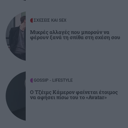
ΥΓΕΙΑ
21:42
Πλύσιμο των ποδιών με αλάτι και ελαιόλαδο:
Γιατί ειδικοί το συνιστούν και σε τι χρησιμεύει
ΣΧΕΣΕΙΣ ΚΑΙ SEX
Μικρές αλλαγές που μπορούν να
φέρουν ξανά τη σπίθα στη σχέση σου
ΚΟΣΜΟΣ
21:35
Το ταξίδι με το τρένο που θα σας μείνει
αξέχαστο (εικόνες)
ΚΟΣΜΟΣ
21:25
Ιταλία: Τα ελαιοτριβεία ενώνονται να
GOSSIP - LIFESTYLE
αντιμετωπίσουν την κρίση
Ο Τζέιμς Κάμερον φαίνεται έτοιμος
να αφήσει πίσω του το «Avatar»