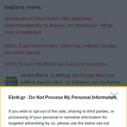
Διαβάστε επίσης:
Αποκλειστικό Ράδιο Κρήτη: Νέα παράταση
Κτηματογράφησης σε Δήμους του Ηρακλείου - Μέχρι
πότε η προθεσμία
Κρήτη: Είχαν εκατοντάδες πακέτα με λαθραία τσιγάρα
και καπνό (φωτο)
Κ
ρήτη: Ένιωσε αδιαθεσία και λίγο μετά ξεψύχησε...
Ακολουθήστε το ekriti.gr στο
Google News
και
μάθετε πρώτοι όλες τις ειδήσεις για την Κρήτη
και όχι μόνο.
Ekriti.gr -
Do Not Process My Personal Information
Βοακ
Μελέτες
If you wish to opt-out of the sale, sharing to third parties, or
processing of your personal or sensitive information for
targeted advertising by us, please use the below opt-out