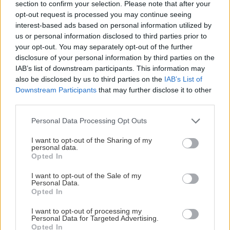
section to confirm your selection. Please note that after your
ΡΟΗ ΕΙΔΗΣΕΩΝ
opt-out request is processed you may continue seeing
interest-based ads based on personal information utilized by
us or personal information disclosed to third parties prior to
your opt-out. You may separately opt-out of the further
ΣΧΕΣΕΙΣ ΚΑΙ SEX
00:00
disclosure of your personal information by third parties on the
Πώς θα καταλάβεις ότι ένας άνθρωπος δεν
IAB’s list of downstream participants. This information may
μπήκε τυχαία στη ζωή σου
also be disclosed by us to third parties on the
IAB’s List of
Downstream Participants
that may further disclose it to other
third parties.
ΣΧΕΣΕΙΣ ΚΑΙ SEX
00:00
Μικρές αλλαγές που μπορούν να φέρουν ξανά
Personal Data Processing Opt Outs
τη σπίθα στη σχέση σου
I want to opt-out of the Sharing of my
personal data.
Opted In
GOSSIP - LIFESTYLE
23:00
I want to opt-out of the Sale of my
Ο Τζέιμς Κάμερον φαίνεται έτοιμος να αφήσει
Personal Data.
πίσω του το «Avatar»
Opted In
I want to opt-out of processing my
Personal Data for Targeted Advertising.
ΕΠΙΣΤΗΜΗ
22:32
Opted In