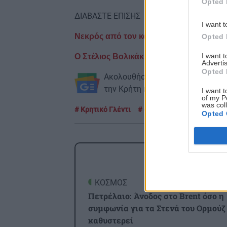
Opted 
ΔΙΑΒΑΣΤΕ ΕΠΙΣΗΣ
I want t
Νεκρός από τον κορωνοϊό ο ομογενής
Opted 
I want 
Ο Στέλιος Βολικάκης, είναι ο δεύτερο
Advertis
Opted 
Ακολουθήστε το ekriti.gr στο
Goo
την Κρήτη και όχι μόνο.
I want t
of my P
was col
Κρητικό Γλέντι
στάτεν άιλαντ
Κρητικ
Opted 
ΡΟΗ
ΚΟΣΜΟΣ
0
Πετρέλαιο: Άνοδος στο Brent όσο η
συμφωνία για τα Στενά του Ορμούζ
καθυστερεί