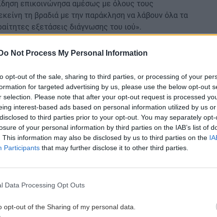
ίδηση επικοινώνησα αμέσως με όλους τους
κείνη τη βραδιά με την παράκληση να λάβουν όλα τα
ραίτητες εξετάσεις διάγνωσης του ιού».
Do Not Process My Personal Information
 πληροφορίες
ενώ
μολύνθηκαν δεκάδες ομογενείς,
ή τους. Η ηθοποιός Μαρία Τζομπανάκη που ζει στη
to opt-out of the sale, sharing to third parties, or processing of your per
ια το συγκεκριμένο χορό, αλλά ο σύζυγός της
formation for targeted advertising by us, please use the below opt-out s
 του ότι θα υπήρχε πάρα πολύ κόσμος
r selection. Please note that after your opt-out request is processed y
 χτυπάει την πόρτα της Αμερικής αποφάσισαν να μην
eing interest-based ads based on personal information utilized by us or
ληση για έναν χορό στο Στάτεν Αϊλαντ.
Το έκαναν
disclosed to third parties prior to your opt-out. You may separately opt-
α να πάω εξηγώντας και τον λόγο, Μετά από 15
losure of your personal information by third parties on the IAB’s list of
. This information may also be disclosed by us to third parties on the
IA
 του χορού αρρώστησαν, άλλοι στο σπίτι, κάποιοι
Participants
that may further disclose it to other third parties.
 από την ζωή» είπε η κυρία Τζομπανάκη.
 έχασαν τη ζωή τους στη Νέα Υόρκη, λόγω της
, συνεστιάσεις και πάρτι, καθώς τα μέτρα
l Data Processing Opt Outs
ηφθούν στις ΗΠΑ.
o opt-out of the Sharing of my personal data.