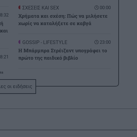
ΣΧΕΣΕΙΣ ΚΑΙ SEX
00:00
8:32
Χρήματα και σχέση: Πώς να μιλήσετε
πή
χωρίς να καταλήξετε σε καβγά
 και
GOSSIP - LIFESTYLE
23:00
Η Μπάρμπρα Στρέιζαντ υπογράφει το
8:21
πρώτο της παιδικό βιβλίο
αι
ΑΘΛΗΤΙΚΑ
22:49
Europa League: Η Άντερλεχτ νίκησε 1-0
ες οι ειδήσεις
τον ΠΑΟΚ στην Τούμπα κι όλα θα
8:11
κριθούν στις Βρυξέλλες
ΑΘΛΗΤΙΚΑ
22:25
ΠΟΑ: Ανακοίνωσε την απόκτηση τριών
Ιταλών ποδοσφαιριστών