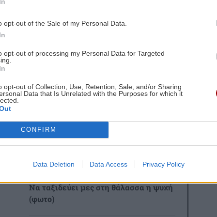
In
o opt-out of the Sale of my Personal Data.
 Ανδρέας Κουτσουδάκης
In
to opt-out of processing my Personal Data for Targeted
ς ομογενής που πέθανε από τον κορωνοϊό
ing.
In
gle News
και μάθετε πρώτοι όλες τις ειδήσεις για
o opt-out of Collection, Use, Retention, Sale, and/or Sharing
ersonal Data that Is Unrelated with the Purposes for which it
lected.
οί
Κορωνοϊός
Out
CONFIRM
 ΕΙΔΗΣΕΩΝ
Data Deletion
Data Access
Privacy Policy
8:43
GOSSIP - LIFESTYLE
07:00
Να ταξιδεύει μες στη θάλασσα η ψυχή
(φωτο)