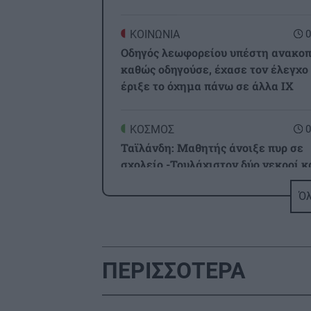
ΚΟΙΝΩΝΙΑ
0
Οδηγός λεωφορείου υπέστη ανακο
καθώς οδηγούσε, έχασε τον έλεγχο
έριξε το όχημα πάνω σε άλλα ΙΧ
ΚΟΣΜΟΣ
0
Ταϊλάνδη: Μαθητής άνοιξε πυρ σε
σχολείο -Τουλάχιστον δύο νεκροί κ
15 τραυματίες (βίντεο)
Όλ
ΕΛΛΑΔΑ
0
Φωτιά στην Βοιωτία:
Προφυλακίστηκαν ο δήμαρχος
ΠΕΡΙΣΣΟΤΕΡΑ
Στυλίδας και δύο ακόμα
κατηγορούμενοι