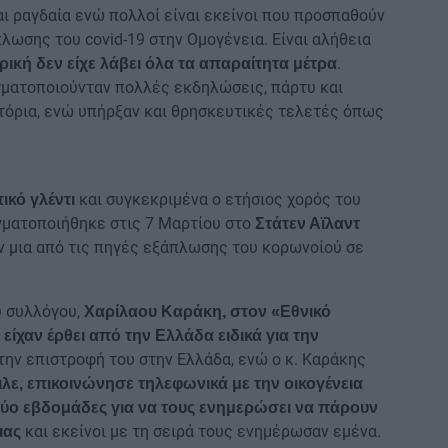
ι ραγδαία ενώ πολλοί είναι εκείνοι που προσπαθούν
λωσης του covid-19 στην Ομογένεια. Είναι αλήθεια
.
ρική δεν είχε λάβει όλα τα απαραίτητα μέτρα
γματοποιούνταν πολλές εκδηλώσεις, πάρτυ και
στόρια, ενώ υπήρξαν και θρησκευτικές τελετές όπως
και συγκεκριμένα ο ετήσιος χορός του
τικό γλέντι
γματοποιήθηκε στις 7 Μαρτίου στο
Στάτεν Αϊλαντ
 μια από τις πηγές εξάπλωσης του κορωνοίού σε
 συλλόγου,
Χαρίλαου Καράκη, στον «Εθνικό
είχαν έρθει από την Ελλάδα ειδικά για την
την επιστροφή του στην Ελλάδα, ενώ ο κ. Καράκης
λε, επικοινώνησε τηλεφωνικά με την οικογένεια
δύο εβδομάδες για να τους ενημερώσει να πάρουν
και εκείνοι με τη σειρά τους ενημέρωσαν εμένα.
ιας