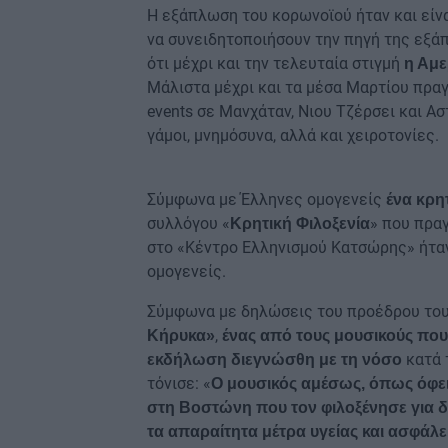
Η εξάπλωση του κορωνοϊού ήταν και είνα
να συνειδητοποιήσουν την πηγή της εξάπ
ότι μέχρι και την τελευταία στιγμή
η Αμε
Μάλιστα μέχρι και τα μέσα Μαρτίου πρα
events σε Μανχάταν, Νιου Τζέρσει και Α
γάμοι, μνημόσυνα, αλλά και χειροτονίες.
Σύμφωνα με Έλληνες ομογενείς
ένα κρη
συλλόγου «
» που πρα
Κρητική Φιλοξενία
στο «Κέντρο Ελληνισμού Κατσώρης» ήταν
ομογενείς.
Σύμφωνα με δηλώσεις του προέδρου του
,
Κήρυκα»
ένας από τους μουσικούς που 
κατά 
εκδήλωση διεγνώσθη με τη νόσο
τόνισε: «
Ο μουσικός αμέσως, όπως όφει
στη Βοστώνη που τον φιλοξένησε για 
τα απαραίτητα μέτρα υγείας και ασφάλε