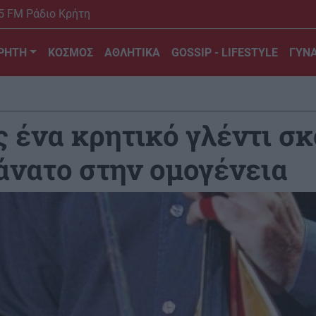
5 FM Ράδιο Κρήτη
ΡΗΤΗ
ΚΟΣΜΟΣ
ΑΘΛΗΤΙΚΑ
GOSSIP - LIFESTYLE
ΓΥΝΑ
 ένα κρητικό γλέντι σκ
θάνατο στην ομογένεια