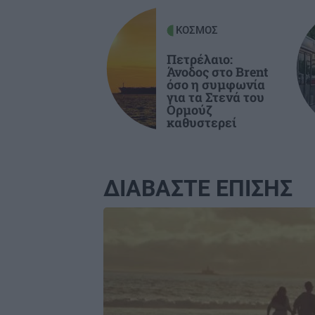
ΓΥΝΑΙΚΑ
0
ΚΟΣΜΟΣ
Τα ζώδια της Παρασκευής
Πετρέλαιο:
Άνοδος στο Brent
όσο η συμφωνία
ΕΛΛΑΔΑ
0
για τα Στενά του
Marfin: Στον εισαγγελέα σήμερα η
Ορμούζ
καθυστερεί
46χρονη που συνελήφθη στη Βρετα
-Πέρασε τη νύχτα στα κρατητήρια 
ΓΑΔΑ
ΔΙΑΒΑΣΤΕ ΕΠΙΣΗΣ
ΚΡΗΤΗ
0
Image
Κρήτη: ΕΔΕ για την γυναίκα που
βρέθηκε νεκρή - Η ανακοίνωση της
Αστυνομίας
ΕΛΛΑΔΑ
0