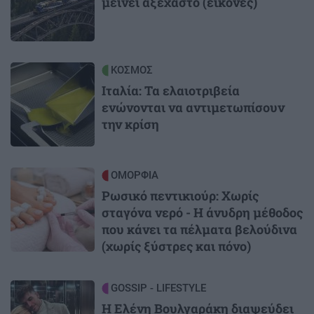
μείνει αξέχαστο (εικόνες)
Image
ΚΟΣΜΟΣ
Ιταλία: Τα ελαιοτριβεία
ενώνονται να αντιμετωπίσουν
την κρίση
Image
ΟΜΟΡΦΙΑ
Ρωσικό πεντικιούρ: Χωρίς
σταγόνα νερό - Η άνυδρη μέθοδος
που κάνει τα πέλματα βελούδινα
(χωρίς ξύστρες και πόνο)
Image
GOSSIP - LIFESTYLE
Η Ελένη Βουλγαράκη διαψεύδει