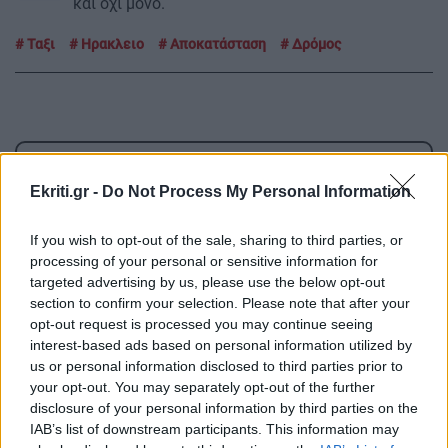
και όχι μόνο.
Ταξι
Ηρακλειο
Αποκατάσταση
Δρόμος
ΡΟΗ ΕΙΔΗΣΕΩΝ
Ekriti.gr -
Do Not Process My Personal Information
ΕΛΛΑΔΑ
18:53
If you wish to opt-out of the sale, sharing to third parties, or
Εκεί που έσβησαν οι φλόγες "έσταξε" η
processing of your personal or sensitive information for
targeted advertising by us, please use the below opt-out
ευλογία: Πέντε χρόνια από το "Θαύμα της
section to confirm your selection. Please note that after your
Βροχής" στο Προκόπι
opt-out request is processed you may continue seeing
interest-based ads based on personal information utilized by
us or personal information disclosed to third parties prior to
ΚΟΣΜΟΣ
18:45
your opt-out. You may separately opt-out of the further
Ο τυφώνας Dolphin σαρώνει την Ιαπωνία:
disclosure of your personal information by third parties on the
Τραυματίες και πάνω από 50.000 κτίρια χωρίς
IAB’s list of downstream participants. This information may
ρεύμα