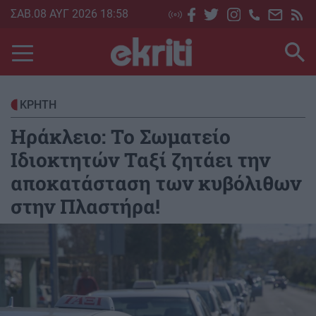
Skip
ΣΑΒ.08 ΑΥΓ 2026 18:58
to
main
content
ΚΡΗΤΗ
Ηράκλειο: Το Σωματείο
Ιδιοκτητών Ταξί ζητάει την
αποκατάσταση των κυβόλιθων
στην Πλαστήρα!