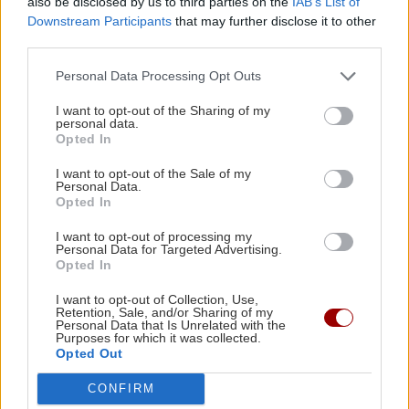
also be disclosed by us to third parties on the
IAB’s List of
Downstream Participants
that may further disclose it to other
third parties.
ΥΓΕΙΑ
18:34
Personal Data Processing Opt Outs
Ιός Δυτικού Νείλου: Τα "καμπανάκια" των
συμπτωμάτων - Τα μέτρα προστασίας μέχρι
I want to opt-out of the Sharing of my
τον Οκτώβριο
personal data.
Όλες οι ειδήσεις
Opted In
I want to opt-out of the Sale of my
ΑΘΛΗΤΙΚΑ
18:29
Personal Data.
Opted In
ΟΦΗ: Συμφωνία με τον Ιταλό αμυντικό
Λορέντσο Ντίκμαν – Την Κυριακή στο
I want to opt-out of processing my
Ηράκλειο για τις υπογραφές
Personal Data for Targeted Advertising.
Opted In
I want to opt-out of Collection, Use,
ΕΛΛΑΔΑ
18:22
ΠΕΡΙΣΣΟΤΕΡΑ
Retention, Sale, and/or Sharing of my
Personal Data that Is Unrelated with the
ΙΣΑ: Ζητάει άμεση αναστολή της
Purposes for which it was collected.
υποχρεωτικής καταχώρισης διαγνωστικών
Opted Out
εξετάσεων στο Ψηφιακό Αποθετήριο
CONFIRM
ΕΛΛΑΔΑ