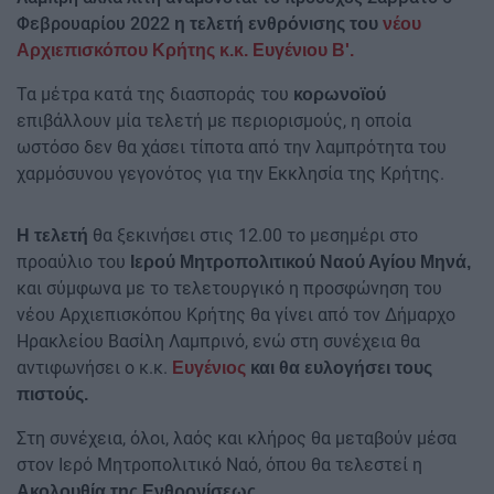
Φεβρουαρίου 2022
η τελετή ενθρόνισης του
νέου
Αρχιεπισκόπου Κρήτης κ.κ. Ευγένιου Β'.
Τα μέτρα κατά της διασποράς του
κορωνοϊού
επιβάλλουν μία τελετή με περιορισμούς, η οποία
ωστόσο δεν θα χάσει τίποτα από την λαμπρότητα του
χαρμόσυνου γεγονότος για την Εκκλησία της Κρήτης.
θα ξεκινήσει στις 12.00 το μεσημέρι στο
Η τελετή
προαύλιο του
Ιερού Μητροπολιτικού Ναού Αγίου Μηνά,
και σύμφωνα με το τελετουργικό η προσφώνηση του
νέου Αρχιεπισκόπου Κρήτης θα γίνει από τον Δήμαρχο
Ηρακλείου Βασίλη Λαμπρινό, ενώ στη συνέχεια θα
αντιφωνήσει ο κ.κ.
Ευγένιος
και θα ευλογήσει τους
πιστούς.
Στη συνέχεια, όλοι, λαός και κλήρος θα μεταβούν μέσα
στον Ιερό Μητροπολιτικό Ναό, όπου θα τελεστεί η
Ακολουθία της Ενθρονίσεως.