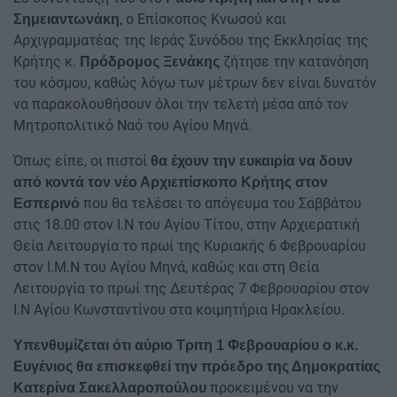
, ο Επίσκοπος Κνωσού και
Σημειαντωνάκη
Αρχιγραμματέας της Ιεράς Συνόδου της Εκκλησίας της
Κρήτης κ.
ζήτησε την κατανόηση
Πρόδρομος Ξενάκης
του κόσμου, καθώς λόγω των μέτρων δεν είναι δυνατόν
να παρακολουθήσουν όλοι την τελετή μέσα από τον
Μητροπολιτικό Ναό του Αγίου Μηνά.
Όπως είπε, οι πιστοί
θα έχουν την ευκαιρία να δουν
από κοντά τον νέο Αρχιεπίσκοπο Κρήτης στον
που θα τελέσει το απόγευμα του Σαββάτου
Εσπερινό
στις 18.00 στον Ι.Ν του Αγίου Τίτου, στην Αρχιερατική
Θεία Λειτουργία το πρωί της Κυριακής 6 Φεβρουαρίου
στον Ι.Μ.Ν του Αγίου Μηνά, καθώς και στη Θεία
Λειτουργία το πρωί της Δευτέρας 7 Φεβρουαρίου στον
Ι.Ν Αγίου Κωνσταντίνου στα κοιμητήρια Ηρακλείου.
Υπενθυμίζεται ότι αύριο Τριτη 1 Φεβρουαρίου ο κ.κ.
Ευγένιος θα επισκεφθεί την πρόεδρο της Δημοκρατίας
προκειμένου να την
Κατερίνα Σακελλαροπούλου