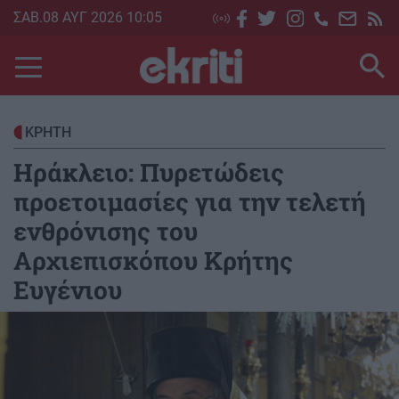
Skip
ΣΑΒ.08 ΑΥΓ 2026 10:05
to
main
content
ΚΡΗΤΗ
Ηράκλειο: Πυρετώδεις
προετοιμασίες για την τελετή
ενθρόνισης του
Αρχιεπισκόπου Κρήτης
Ευγένιου