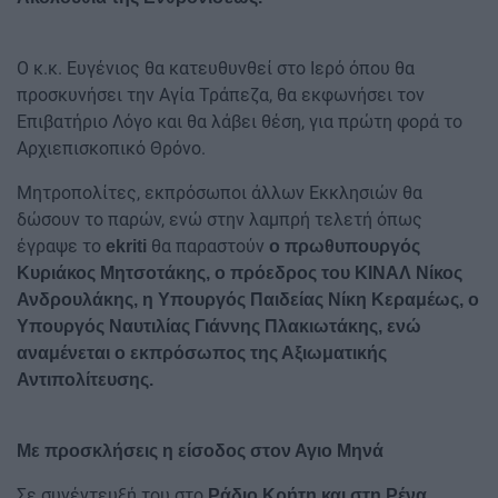
Ο κ.κ. Ευγένιος θα κατευθυνθεί στο Ιερό όπου θα
προσκυνήσει την Αγία Τράπεζα, θα εκφωνήσει τον
Επιβατήριο Λόγο και θα λάβει θέση, για πρώτη φορά το
Αρχιεπισκοπικό Θρόνο.
Μητροπολίτες, εκπρόσωποι άλλων Εκκλησιών θα
δώσουν το παρών, ενώ στην λαμπρή τελετή όπως
έγραψε το
θα παραστούν
ekriti
ο πρωθυπουργός
Κυριάκος Μητσοτάκης, ο πρόεδρος του ΚΙΝΑΛ Νίκος
Ανδρουλάκης, η Υπουργός Παιδείας Νίκη Κεραμέως, ο
Υπουργός Ναυτιλίας Γιάννης Πλακιωτάκης, ενώ
αναμένεται ο εκπρόσωπος της Αξιωματικής
Αντιπολίτευσης.
Με προσκλήσεις η είσοδος στον Αγιο Μηνά
Σε συνέντευξή του στο
Ράδιο Κρήτη και στη Ρένα