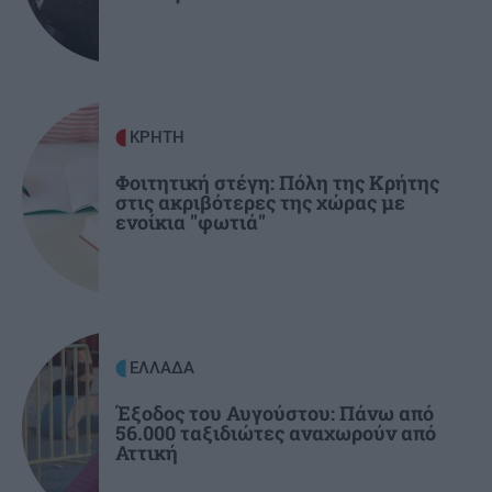
προκριματικού γύρου
ΕΛΛΑΔΑ
08:50
Ειδικό Χωροταξικό για τον Τουρισμό: Οι νέοι
ΚΡΗΤΗ
κανόνες για επενδύσεις, νησιά και
προορισμούς υπό πίεση
Φοιτητική στέγη: Πόλη της Κρήτης
στις ακριβότερες της χώρας με
ενοίκια "φωτιά"
ΕΛΛΑΔΑ
Έξοδος του Αυγούστου: Πάνω από
56.000 ταξιδιώτες αναχωρούν από
Αττική