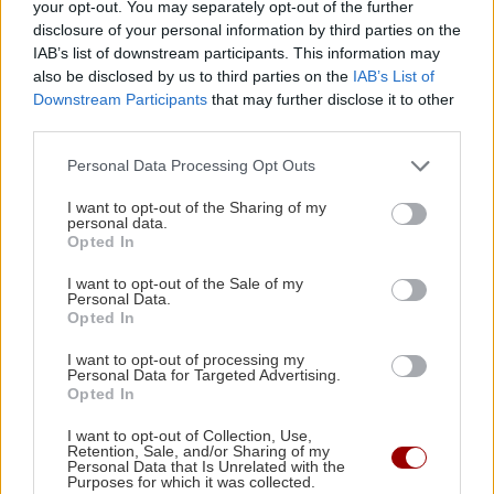
your opt-out. You may separately opt-out of the further
προθεσμία
disclosure of your personal information by third parties on the
IAB’s list of downstream participants. This information may
also be disclosed by us to third parties on the
IAB’s List of
ΑΘΛΗΤΙΚΑ
09:37
Downstream Participants
that may further disclose it to other
Telegraph: Η UEFA πλήρωσε εξαψήφιο ποσό
third parties.
για φερόμενη σχέση του Ινφαντίνο
Personal Data Processing Opt Outs
I want to opt-out of the Sharing of my
ΚΡΗΤΗ
09:37
personal data.
Φοιτητική στέγη: Πόλη της Κρήτης στις
Opted In
ακριβότερες της χώρας με ενοίκια "φωτιά"
I want to opt-out of the Sale of my
Personal Data.
Opted In
Όλες οι ειδήσεις
ΕΛΛΑΔΑ
09:23
I want to opt-out of processing my
Έξοδος του Αυγούστου: Πάνω από 56.000
Personal Data for Targeted Advertising.
ταξιδιώτες αναχωρούν από Αττική
Opted In
I want to opt-out of Collection, Use,
Retention, Sale, and/or Sharing of my
ΑΘΛΗΤΙΚΑ
09:19
Personal Data that Is Unrelated with the
Purposes for which it was collected.
Τένις: Αποκλεισμός για τη Μαρία Σάκκαρη στο