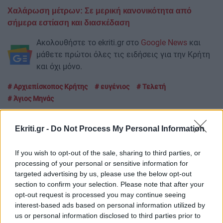
Χαλάρωση μέτρων: Σε μερική κανονικότητα από
σήμερα εστίαση και διασκέδαση
Ακολουθήστε το ekriti.gr στο
Google News
και
μάθετε πρώτοι όλες τις ειδήσεις για την Κρήτη
και όχι μόνο.
Αρχιεπίσκοπος Κρήτης
ευγένιος
Τελετή
Άγιος Μηνάς
Ekriti.gr -
Do Not Process My Personal Information
If you wish to opt-out of the sale, sharing to third parties, or
ΡΟΗ ΕΙΔΗΣΕΩΝ
processing of your personal or sensitive information for
targeted advertising by us, please use the below opt-out
section to confirm your selection. Please note that after your
ΟΙΚΟΝΟΜΙΑ
09:49
opt-out request is processed you may continue seeing
interest-based ads based on personal information utilized by
Ενιαία Αίτηση Ενίσχυσης 2025: Άνοιξε ξανά η
us or personal information disclosed to third parties prior to
πλατφόρμα της ΑΑΔΕ – Πότε λήγει η