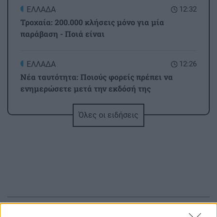
ΕΛΛΑΔΑ
12:32
Τροχαία: 200.000 κλήσεις μόνο για μία
παράβαση - Ποιά είναι
ΕΛΛΑΔΑ
12:26
Νέα ταυτότητα: Ποιούς φορείς πρέπει να
ενημερώσετε μετά την εκδόσή της
Όλες οι ειδήσεις
ΚΟΙΝΩΝΙΑ
12:20
«Νταντάδες της Γειτονιάς»: Όλες οι
λεπτομέρειες για το πρόγραμμα
ΠΕΡΙΕΡΓΑ - ΠΑΡΑΞΕΝΑ
12:14
Ξεχάστε το πλύσιμο: Η μπλούζα που δεν
μυρίζει για ένα μήνα – Δυο μυστικά συστατικά
ΠΕΡΙΣΣΟΤΕΡΑ