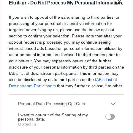
Ekriti.gr -
Do Not Process My Personal Information
ΕΛΛΑΔΑ
12:07
Δικαστικό "μπλόκο" στην αυθαιρεσία των
If you wish to opt-out of the sale, sharing to third parties, or
Δήμων: Αποζημίωση - μαμούθ σε
processing of your personal or sensitive information for
ΕΛΛΑΔΑ
εκπαιδευτικό για ηθική βλάβη
targeted advertising by us, please use the below opt-out
section to confirm your selection. Please note that after your
"Μαύρο φίδι σ' έφαγε": Το ελληνικό
opt-out request is processed you may continue seeing
νησί - φάντασμα που κρύβει...το
GOSSIP - LIFESTYLE
12:00
interest-based ads based on personal information utilized by
μυστηριώδες ερπετό!
us or personal information disclosed to third parties prior to
Η Κέιτι Πέρι στην Μύκονο
your opt-out. You may separately opt-out of the further
disclosure of your personal information by third parties on the
IAB’s list of downstream participants. This information may
ΕΛΛΑΔΑ
11:54
also be disclosed by us to third parties on the
IAB’s List of
Μύκονος: Συνελήφθη αστυνομικός για
Downstream Participants
that may further disclose it to other
επικίνδυνη οδήγηση και απείθεια
ΕΛΛΑΔΑ
third parties.
Τροχαία: 200.000 κλήσεις μόνο για μία
Personal Data Processing Opt Outs
παράβαση - Ποιά είναι
ΚΟΙΝΩΝΙΑ
11:45
Λάρισα: Η Μητρόπολη "φόρεσε" κράνος στην
I want to opt-out of the Sharing of my
personal data.
ομάδα ΔΙ.ΑΣ.!
Opted In