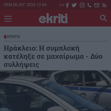
Skip
ΠΕΜ.06 ΑΥΓ 2026 12:44
to
main
content
ΚΡΗΤΗ
Ηράκλειο: Η συμπλοκή
κατέληξε σε μαχαίρωμα - Δύο
συλλήψεις