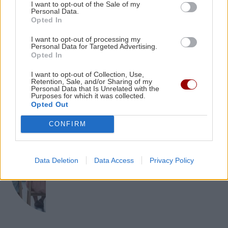
I want to opt-out of the Sale of my
Personal Data.
ΚΟΙΝΩΝΙΑ
11:36
Opted In
Αφέντης Χριστός: Η βυζαντινή ρίζα πίσω από
ΕΛΛΑΔΑ
μια μεγάλη γλωσσική παρεξήγηση - Το
I want to opt-out of processing my
Personal Data for Targeted Advertising.
τουρκικό "αντιδάνειο"
Νέα ταυτότητα: Ποιούς φορείς πρέπει
Opted In
να ενημερώσετε μετά την εκδόσή της
I want to opt-out of Collection, Use,
Retention, Sale, and/or Sharing of my
Personal Data that Is Unrelated with the
Purposes for which it was collected.
Opted Out
CONFIRM
ΚΟΙΝΩΝΙΑ
«Νταντάδες της Γειτονιάς»: Όλες οι
Data Deletion
Data Access
Privacy Policy
λεπτομέρειες για το πρόγραμμα