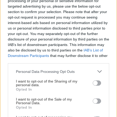
processing of your personal or sensitive information for
ΚΟΣΜΟΣ
18:40
targeted advertising by us, please use the below opt-out
Θέουτα: Εκατό νεκροί μετανάστες – Χιλιάδες
section to confirm your selection. Please note that after your
παραμένουν στον ισπανικό θύλακα
opt-out request is processed you may continue seeing
interest-based ads based on personal information utilized by
Όλες οι ειδήσεις
us or personal information disclosed to third parties prior to
BUSINESS
18:32
your opt-out. You may separately opt-out of the further
disclosure of your personal information by third parties on the
Η AEGEAN εξυπηρέτησε για πρώτη φορά
IAB’s list of downstream participants. This information may
περισσοτέρους από 2 εκατομμύρια επιβάτες
also be disclosed by us to third parties on the
IAB’s List of
τον μήνα Ιούλιο 2026
Downstream Participants
that may further disclose it to other
third parties.
ΠΟΛΙΤΙΚΗ
18:24
Personal Data Processing Opt Outs
ΠΕΡΙΣΣΟΤΕΡΑ
Ευθεία πρόκληση από την Άγκυρα: Απειλεί τη
I want to opt-out of the Sharing of my
διασύνδεση Ελλάδας-Κύπρου και το γαλλικό
personal data.
Ναυτικό
Opted In
I want to opt-out of the Sale of my
Personal Data.
GOSSIP - LIFESTYLE
ΥΓΕΙΑ
18:16
Opted In
Αντιηλιακά: Σταματήστε να ξοδεύετε χρήματα
Γερονικολού: Ποζάρει με καλοκαιρινή