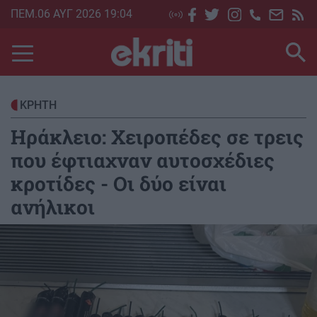
Skip
ΠΕΜ.06 ΑΥΓ 2026 19:04
to
main
content
ΚΡΗΤΗ
Ηράκλειο: Χειροπέδες σε τρεις
που έφτιαχναν αυτοσχέδιες
κροτίδες - Οι δύο είναι
ανήλικοι