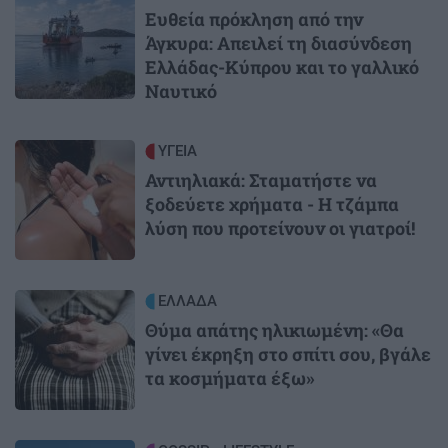
Ευθεία πρόκληση από την
Άγκυρα: Απειλεί τη διασύνδεση
Ελλάδας-Κύπρου και το γαλλικό
Ναυτικό
Image
ΥΓΕΙΑ
Αντιηλιακά: Σταματήστε να
ξοδεύετε χρήματα - Η τζάμπα
λύση που προτείνουν οι γιατροί!
Image
ΕΛΛΑΔΑ
Θύμα απάτης ηλικιωμένη: «Θα
γίνει έκρηξη στο σπίτι σου, βγάλε
τα κοσμήματα έξω»