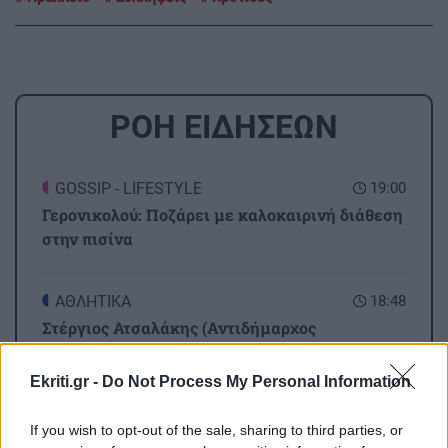
ΡΟΗ ΕΙΔΗΣΕΩΝ
GOSSIP - LIFESTYLE
19:00
Γερονικολού: Ποζάρει με καλοκαιρινή διάθεση
στην πισίνα
ΑΘΛΗΤΙΚΑ
18:48
Στέργιος Ατσαλάκης (Αντιδήμαρχος
Αθλητισμού Αγίου Νικολάου): Κανένα έργο δεν
χάθηκε – Οι παρεμβάσεις στις αθλητικές
Ekriti.gr -
Do Not Process My Personal Information
υποδομές προχωρούν
If you wish to opt-out of the sale, sharing to third parties, or