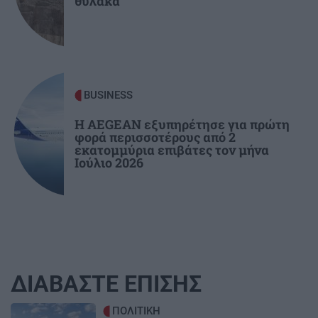
θύλακα
τίμησε τον Πολιούχο του!
BUSINESS
Η AEGEAN εξυπηρέτησε για πρώτη
φορά περισσοτέρους από 2
εκατομμύρια επιβάτες τον μήνα
Ιούλιο 2026
ΔΙΑΒΑΣΤΕ ΕΠΙΣΗΣ
Image
ΠΟΛΙΤΙΚΗ