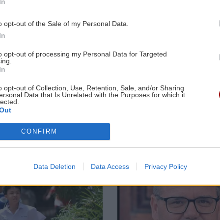
πρώτο της παιδικό βιβλίο
In
αι
o opt-out of the Sale of my Personal Data.
ΚΡΗΤΗ
ΚΟΣΜΟΣ
ΑΘΛΗΤΙΚΑ
22:49
In
Europa League: Η Άντερλεχτ νίκησε 1-0
ΒΟΑΚ: Αυτοψία
Πετρέλαιο:
to opt-out of processing my Personal Data for Targeted
Χρίστου Δήμα
Άνοδος στο Br
8:11
τον ΠΑΟΚ στην Τούμπα κι όλα θα
ing.
στα εργοτάξια
όσο η συμφω
κριθούν στις Βρυξέλλες
In
και επιτάχυνση
για τα Στενά 
των έργων
Ορμούζ
o opt-out of Collection, Use, Retention, Sale, and/or Sharing
οδικής
καθυστερεί
ersonal Data that Is Unrelated with the Purposes for which it
ασφάλειας
ΑΘΛΗΤΙΚΑ
22:25
lected.
Out
ΠΟΑ: Ανακοίνωσε την απόκτηση τριών
Ιταλών ποδοσφαιριστών
CONFIRM
8:00
ΑΘΛΗΤΙΚΑ
22:25
Image
Data Deletion
Data Access
Privacy Policy
UEFA: «Το μποϊκοτάζ στις
7:56
διοργανώσεις της FIFA παραμένει σε
ισχύ»
νία
της