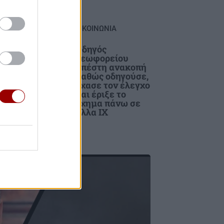
ΚΟΙΝΩΝΙΑ
Οδηγός
ent
λεωφορείου
νία
υπέστη ανακοπή
του
καθώς οδηγούσε,
έχασε τον έλεγχο
και έριξε το
όχημα πάνω σε
άλλα ΙΧ