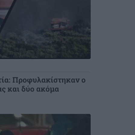
τία: Προφυλακίστηκαν ο
ας και δύο ακόμα