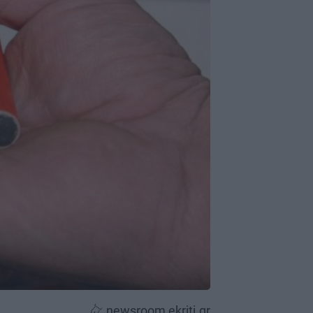
newsroom ekriti.gr