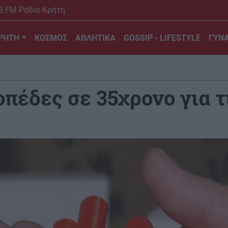
5 FM Ράδιο Κρήτη
ΡΗΤΗ
ΚΟΣΜΟΣ
ΑΘΛΗΤΙΚΑ
GOSSIP - LIFESTYLE
ΓΥΝΑ
πέδες σε 35χρονο για τ