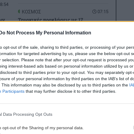
8:54
ΚΟΣΜΟΣ
07:15
ων
Τουρκικές προκλήσεις με 17
παραβιάσεις και εικονική αερομαχία
Do Not Process My Personal Information
σε μία ημέρα
8:43
to opt-out of the sale, sharing to third parties, or processing of your per
GOSSIP - LIFESTYLE
07:00
formation for targeted advertising by us, please use the below opt-out s
r selection. Please note that after your opt-out request is processed y
Να ταξιδεύει μες στη θάλασσα η ψυχή
eing interest-based ads based on personal information utilized by us or
(φωτο)
disclosed to third parties prior to your opt-out. You may separately opt-
losure of your personal information by third parties on the IAB’s list of
. This information may also be disclosed by us to third parties on the
IA
8:32
ΣΧΕΣΕΙΣ ΚΑΙ SEX
00:00
ες οι ειδήσεις
Participants
that may further disclose it to other third parties.
πή
Χρήματα και σχέση: Πώς να μιλήσετε
 και
χωρίς να καταλήξετε σε καβγά
l Data Processing Opt Outs
GOSSIP - LIFESTYLE
23:00
8:21
Η Μπάρμπρα Στρέιζαντ υπογράφει το
o opt-out of the Sharing of my personal data.