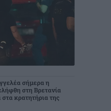
αγγελέα σήμερα η
ελήφθη στη Βρετανία
 στα κρατητήρια της