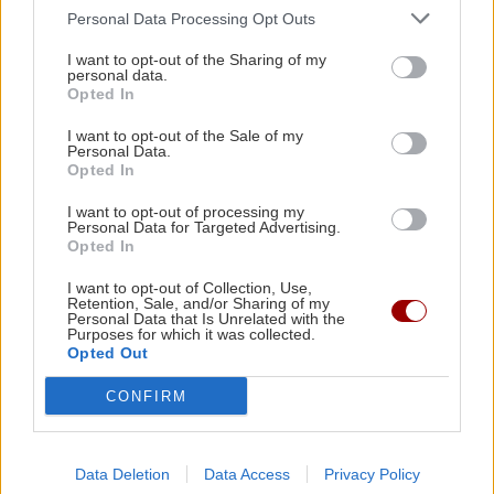
ΚΡΗΤΗ
11:34
Personal Data Processing Opt Outs
Όλες οι ειδήσεις
Κρήτη: Απανωτά περιστατικά μέθης – Στο
I want to opt-out of the Sharing of my
ΕΚΑΒ ο «λογαριασμός» της νυχτερινής
personal data.
διασκέδασης
Opted In
I want to opt-out of the Sale of my
Personal Data.
ΑΘΛΗΤΙΚΑ
11:28
Opted In
«Γκέλα» για τη Σπόρτινγκ παρά το γκολ του
Φώτη Ιωαννίδη (βίντεο)
I want to opt-out of processing my
Personal Data for Targeted Advertising.
ΠΕΡΙΣΣΟΤΕΡΑ
Opted In
ΚΡΗΤΗ
11:23
I want to opt-out of Collection, Use,
Retention, Sale, and/or Sharing of my
Οδοιπορικό στα μοναστήρια του Ρεθύμνου -
Personal Data that Is Unrelated with the
Purposes for which it was collected.
Πού χτυπά η καρδιά του Δεκαπενταύγουστου
Opted Out
GOSSIP - LIFESTYLE
CONFIRM
Τι συμβαίνει με Γαρυφαλλιά
ΑΘΛΗΤΙΚΑ
11:21
Καληφώνη και Χρήστο Μάστορα;
Παγκόσμιο στίβου Κ20: Η Ρούσσου κατέκτησε
το ασημένιο μετάλλιο στα 800 μέτρα
Data Deletion
Data Access
Privacy Policy