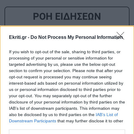
ΡΟΗ ΕΙΔΗΣΕΩΝ
GOSSIP - LIFESTYLE
12:00
Ekriti.gr -
Do Not Process My Personal Information
Τι συμβαίνει με Γαρυφαλλιά Καληφώνη και
Χρήστο Μάστορα;
If you wish to opt-out of the sale, sharing to third parties, or
processing of your personal or sensitive information for
targeted advertising by us, please use the below opt-out
ΑΘΛΗΤΙΚΑ
11:48
section to confirm your selection. Please note that after your
ΟΦΗ: Στο Ηράκλειο ο Λορέντσο Ντίκμαν – Τη
opt-out request is processed you may continue seeing
Δευτέρα οι εξετάσεις και οι υπογραφές
interest-based ads based on personal information utilized by
us or personal information disclosed to third parties prior to
your opt-out. You may separately opt-out of the further
disclosure of your personal information by third parties on the
ΚΡΗΤΗ
11:47
IAB’s list of downstream participants. This information may
Τέλος στην ταλαιπωρία: Πώς θα παίρνουμε
also be disclosed by us to third parties on the
IAB’s List of
πινακίδες ΙΧ με λίγα κλικ!
Downstream Participants
that may further disclose it to other
third parties.