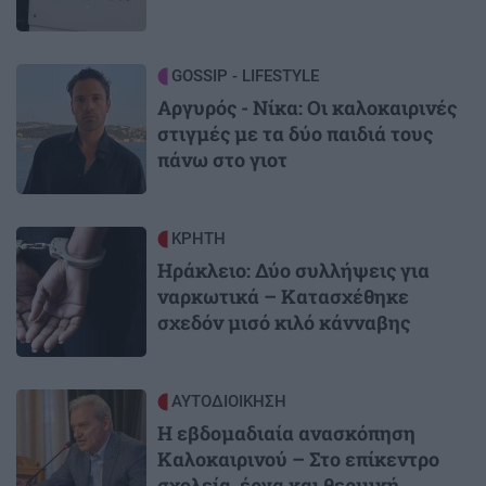
Image
GOSSIP - LIFESTYLE
Αργυρός - Νίκα: Οι καλοκαιρινές
στιγμές με τα δύο παιδιά τους
πάνω στο γιοτ
Image
ΚΡΗΤΗ
Ηράκλειο: Δύο συλλήψεις για
ναρκωτικά – Κατασχέθηκε
σχεδόν μισό κιλό κάνναβης
Image
ΑΥΤΟΔΙΟΙΚΗΣΗ
Η εβδομαδιαία ανασκόπηση
Καλοκαιρινού – Στο επίκεντρο
σχολεία, έργα και θερμική