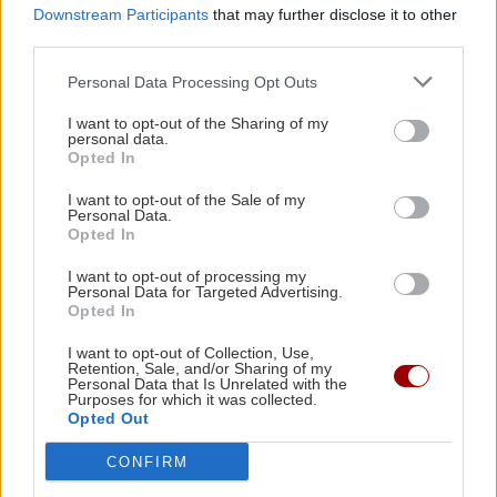
Downstream Participants
that may further disclose it to other
ΣΧΕΣΕΙΣ ΚΑΙ SEX
ευρώ οι ρυθμισμένες οφειλές
third parties.
Πώς τερματίζονται οι σχέσεις με
αξιοπρέπεια
Personal Data Processing Opt Outs
ΕΠΙΣΤΗΜΗ
22:35
Μικροσκοπικές δίνες ανακαλύφθηκαν για
I want to opt-out of the Sharing of my
personal data.
πρώτη φορά στην επιφάνεια του Ήλιου
Opted In
I want to opt-out of the Sale of my
Personal Data.
ΑΠΟΨΕΙΣ
22:22
Opted In
Ο ναός του Σωτήρος Χριστού στο χωριό μου το
ΑΘΛΗΤΙΚΑ
Φουρνοφάραγγο. Της Μαρίας Καραταράκη*
I want to opt-out of processing my
Personal Data for Targeted Advertising.
Conference League: Ισοπαλία, μέτρια
Opted In
εμφάνιση και η πρόκριση θα κριθεί
στη Σόφια για τον Παναθηναϊκό
ΑΘΛΗΤΙΚΑ
22:10
I want to opt-out of Collection, Use,
Retention, Sale, and/or Sharing of my
Ανατροπή με Γιάννη Αντετοκούνμπο στην
Personal Data that Is Unrelated with the
Εθνική ομάδα μπάσκετ
Purposes for which it was collected.
Opted Out
CONFIRM
GOSSIP - LIFESTYLE
22:00
ΑΘΛΗΤΙΚΑ