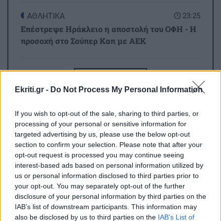
ΑΘΛΗΤΙΚΑ
23:25
Επέστρεψε Ηράκλειο η αποστολή του ΟΦΗ - Η
προσοχή στο Σούπερ Καπ με ΑΕΚ
GOSSIP - LIFESTYLE
23:00
Όλες οι ειδήσεις
Μισέλ Φάιφερ: Στα 68 της αποκαλύπτει γιατί
Ekriti.gr -
Do Not Process My Personal Information
δεν θέλει να πρωταγωνιστήσει ποτέ ξανά σε
ταινία
If you wish to opt-out of the sale, sharing to third parties, or
processing of your personal or sensitive information for
targeted advertising by us, please use the below opt-out
ΑΥΤΟΔΙΟΙΚΗΣΗ
22:57
section to confirm your selection. Please note that after your
Συνάντηση του Περιφερειάρχη Κρήτης με τον
opt-out request is processed you may continue seeing
Πρύτανη του Πανεπιστημίου Κρήτης και τον
interest-based ads based on personal information utilized by
ΠΕΡΙΣΣΟΤΕΡΑ
Πρόεδρο του ΙΤΕ
us or personal information disclosed to third parties prior to
your opt-out. You may separately opt-out of the further
disclosure of your personal information by third parties on the
ΟΙΚΟΝΟΜΙΑ
22:46
IAB’s list of downstream participants. This information may
also be disclosed by us to third parties on the
IAB’s List of
Εξωδικαστικός Μηχανισμός: Πάνω από 20 δισ.