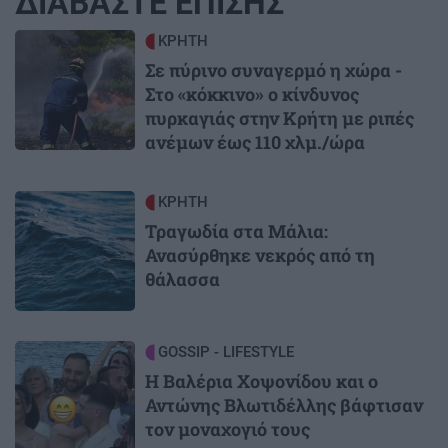
ΔΙΑΒΑΣΤΕ ΕΠΙΣΗΣ
Image
ΚΡΗΤΗ
Σε πύρινο συναγερμό η χώρα -
Στο «κόκκινο» ο κίνδυνος
πυρκαγιάς στην Κρήτη με ριπές
ανέμων έως 110 χλμ./ώρα
Image
ΚΡΗΤΗ
Τραγωδία στα Μάλια:
Ανασύρθηκε νεκρός από τη
θάλασσα
Image
GOSSIP - LIFESTYLE
Η Βαλέρια Χοψονίδου και ο
Αντώνης Βλωτιδέλλης βάφτισαν
τον μοναχογιό τους