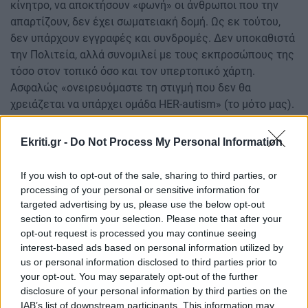
κίνητρο, να αποκτήσουν «φωνή» οι άνθρωποι που την
απαρτίζουν, δεν έχει σωματειακή δομή. Ως εκ τούτου,
δεν υπάρχουν εγγραφές και συνδρομές. Δεν υποκαθιστά
την Πολιτεία, αλλά συνομιλεί με τους εκπροσώπους της
τόσο στον τοπικό όσο και τον υπερτοπικό χάρτη.
Ασφαλώς «ονειρευόμαστε τη στιγμή που δεν θα
χρειάζεται να υπάρχει ομάδα HER-autism» (το μότο μας).
Στη δεδομένη, όμως, συνθήκη, παρακαλούμε,
δείτε εδώ τους σκοπούς της ομάδας, αναλυτικά.
Ekriti.gr -
Do Not Process My Personal Information
Διαβάστε επίσης:
If you wish to opt-out of the sale, sharing to third parties, or
processing of your personal or sensitive information for
Αυτισμός: Η εξέταση ρουτίνας που εντοπίζει έγκαιρα τη
targeted advertising by us, please use the below opt-out
διαταραχή
section to confirm your selection. Please note that after your
opt-out request is processed you may continue seeing
Αυτισμός: Το σημείο του προσώπου που αποκαλύπτει
interest-based ads based on personal information utilized by
νωρίς τη διαταραχή
us or personal information disclosed to third parties prior to
your opt-out. You may separately opt-out of the further
Ακολουθήστε το ekriti.gr στο
Google News
και
disclosure of your personal information by third parties on the
μάθετε πρώτοι όλες τις ειδήσεις για την Κρήτη
IAB’s list of downstream participants. This information may