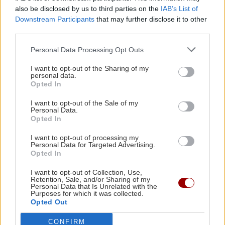
και όχι μόνο.
also be disclosed by us to third parties on the
IAB’s List of
Downstream Participants
that may further disclose it to other
Αυτισμός
Γονείς
third parties.
Personal Data Processing Opt Outs
I want to opt-out of the Sharing of my
personal data.
ΡΟΗ ΕΙΔΗΣΕΩΝ
Opted In
I want to opt-out of the Sale of my
Personal Data.
Opted In
GOSSIP - LIFESTYLE
14:00
Καλομοίρα: «Όταν κάνω δίαιτα, το πρώτο
I want to opt-out of processing my
πράγμα που κάνω...»
Personal Data for Targeted Advertising.
Opted In
I want to opt-out of Collection, Use,
ΚΡΗΤΗ
13:52
Retention, Sale, and/or Sharing of my
Personal Data that Is Unrelated with the
Κρήτη: Συνελήφθη 32χρονος για πέντε κλοπές
Purposes for which it was collected.
από επιχειρήσεις – Βρέθηκαν κλοπιμαία
Opted Out
CONFIRM