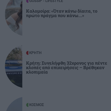
GOSSIP - LIFESTYLE
τη θάλασσα
Καλομοίρα: «Όταν κάνω δίαιτα, το
πρώτο πράγμα που κάνω...»
GOSSIP - LIFESTYLE
13:00
Η Βαλέρια Χοψονίδου και ο Αντώνης
Βλωτιδέλλης βάφτισαν τον μοναχογιό τους
ΕΛΛΑΔΑ
12:47
Έξοδος Αυγούστου: Κορυφώνεται η φυγή των
ΚΡΗΤΗ
αδειούχων – «Ουρές» σε λιμάνια και ΚΤΕΛ
Κρήτη: Συνελήφθη 32χρονος για πέντε
κλοπές από επιχειρήσεις – Βρέθηκαν
κλοπιμαία
ΕΛΛΑΔΑ
12:35
Πάρος: Σφραγίστηκε το beach bar μετά τον
θάνατο του 4χρονου στην πισίνα – Στον
εισαγγελέα ο ιδιοκτήτης
ΚΟΣΜΟΣ
ΚΡΗΤΗ
12:23