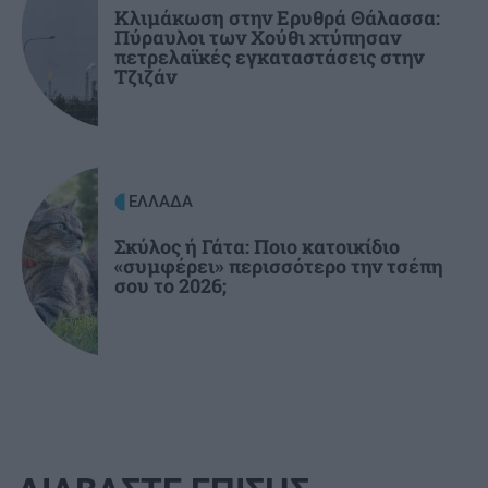
Ηράκλειο: Μεγάλη βλάβη στις Βασιλειές –
Κλιμάκωση στην Ερυθρά Θάλασσα:
Πύραυλοι των Χούθι χτύπησαν
Ποιες περιοχές θα μείνουν χωρίς νερό
πετρελαϊκές εγκαταστάσεις στην
Τζιζάν
ΕΛΛΑΔΑ
Σκύλος ή Γάτα: Ποιο κατοικίδιο
«συμφέρει» περισσότερο την τσέπη
σου το 2026;