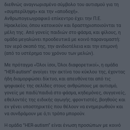
διεθνώς αναγνωρισμένο σύμβολο του αυτισμού για τη
«συμπερίληψη» και την «αποδοχή».
Ανθρωπογεωγραφικό επίκεντρο έχει την Π.Ε.
Ηρακλείου, όπου κατοικούν και δραστηριοποιούνται τα
μέλη της. Από γονείς παιδιών στο φάσμα, και φίλους, η
ομάδα μεγαλώνει προοδευτικά με κοινό παρανομαστή:
τον ιερό σκοπό της, την ανιδιοτέλεια και την επιμονή
(από το υστέρημα του χρόνου των μελών).
Με πρόταγμα «Όλοι ίσοι, Όλοι διαφορετικοί», η ομάδα
“HER-autism” ανοίγει την ακτίνα του κύκλου της, έχοντας
ήδη διαμορφώσει δίκτυο, και απευθύνεται από τις
ψηφιακές της σελίδες στους ανθρώπους με αυτισμό,
γονείς με παιδί/παιδιά στο φάσμα, κηδεμόνες, συγγενείς,
εθελοντές της ειδικής αγωγής, φροντιστές, βοηθούς και
εν γένει υποστηρικτές που θέλουν να ενημερωθούν και
να συνδράμουν με ό,τι τρόπο μπορούν.
Η ομάδα “HER-autism” είναι ένωση προσώπων με κοινό