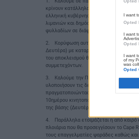
1. Καλούμε σε πανελλαδική εβδομάδα δρ
Opted 
κρίνουν κατάλληλο για να ασκηθούν όλες
I want t
ελληνική κυβέρνηση και στις κυβερνήσ
Opted 
λιμανιών και δημόσιων κτηρίων, ενημερώ
φυλλαδίων σε διάφορες γλώσσες, κλπ)
I want 
Advertis
2. Κορύφωση αυτών των εκδηλώσεων θα ε
Opted 
Δευτέρα) με καταρχήν τριήμερο αποκλεισ
I want t
του αποκλεισμού θα αποφασιστεί εκ νέο
of my P
was col
συμμετεχόντων.
Opted 
3. Καλούμε την ΠΝΟ καθώς και τα εργατι
υλοποιήσουν τις δεσμεύσεις τους για ο
πραγματοποιώντας προειδοποιητικές στά
10ημέρου κινητοποίησης, με κορύφωση α
της βάσης (Δευτέρα 21/7).
4. Παράλληλα ετοιμάζεται η από καιρό 
πλοιάρια που θα προσεγγίσουν το Cape 
τους επαγγελματίες ψαράδες καθώς και