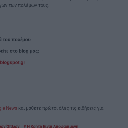
γων των πολέμων τους.
κά του πολέμου
ρείτε στο
blog
μας:
.blogspot.gr
gle News
και μάθετε πρώτοι όλες τις ειδήσεις για
κών Όπλων
Η Κρήτη Είναι Αποφασιμένη