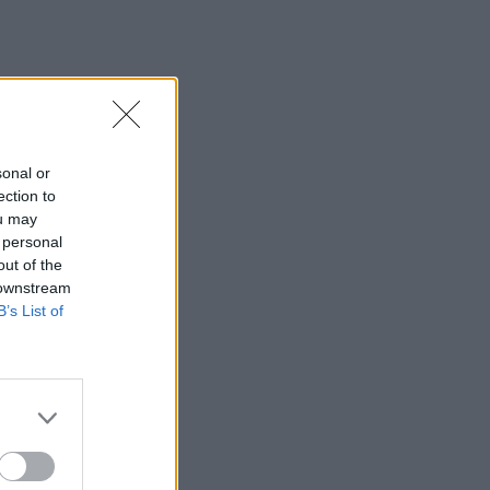
sonal or
ection to
ou may
 personal
out of the
 downstream
B’s List of