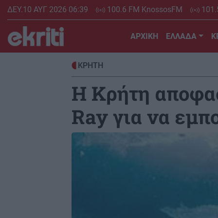
Skip
ΔΕΥ.10 ΑΥΓ 2026 06:39
100.6 FM KnossosFM
101.
to
main
ΑΡΧΙΚΗ
ΕΛΛΑΔΑ
Κ
content
ΚΡΗΤΗ
H Κρήτη αποφασ
Ray για να εμπ