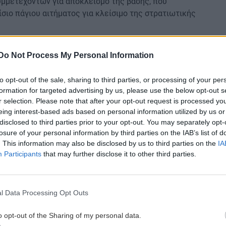
υμμετεχόντων για αποκλεισμό της βάσης, που
σιο πάγιου αιτήματος για κλείσιμο της στρατιωτικής
λλές πόλεις της Ελλάδας ενάντια στο πείραμα της
Do Not Process My Personal Information
εσσογείου,
to opt-out of the sale, sharing to third parties, or processing of your per
 συγκέντρωση στην Αθήνα στις 11/7 στο Σύνταγμα
formation for targeted advertising by us, please use the below opt-out s
r selection. Please note that after your opt-out request is processed y
ν του πολέμου στη Μεσσόγειο,
eing interest-based ads based on personal information utilized by us or
disclosed to third parties prior to your opt-out. You may separately opt-
άτευση και κινητοποίηση που θα ξεκινήσει την
losure of your personal information by third parties on the IAB’s list of
ί μια βδομάδα μετά, με τον τριήμερο αποκλεισμό
. This information may also be disclosed by us to third parties on the
IA
 2014.
Participants
that may further disclose it to other third parties.
l Data Processing Opt Outs
o opt-out of the Sharing of my personal data.