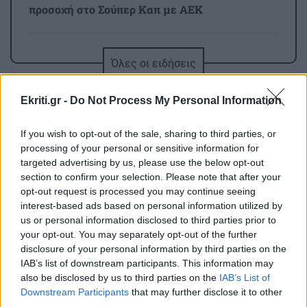
προσοχή στο Σούπερ Καπ με ΑΕΚ
GOSSIP - LIFESTYLE
23:00
Όλες οι ειδήσεις
Μισέλ Φάιφερ: Στα 68 της αποκαλύπτει γιατί
δεν θέλει να πρωταγωνιστήσει ποτέ ξανά σε
Ekriti.gr -
Do Not Process My Personal Information
ταινία
If you wish to opt-out of the sale, sharing to third parties, or
ΑΥΤΟΔΙΟΙΚΗΣΗ
22:57
processing of your personal or sensitive information for
targeted advertising by us, please use the below opt-out
Συνάντηση του Περιφερειάρχη Κρήτης με τον
section to confirm your selection. Please note that after your
Πρύτανη του Πανεπιστημίου Κρήτης και τον
opt-out request is processed you may continue seeing
ΠΕΡΙΣΣΟΤΕΡΑ
Πρόεδρο του ΙΤΕ
interest-based ads based on personal information utilized by
us or personal information disclosed to third parties prior to
your opt-out. You may separately opt-out of the further
ΟΙΚΟΝΟΜΙΑ
22:46
disclosure of your personal information by third parties on the
Εξωδικαστικός Μηχανισμός: Πάνω από 20 δισ.
IAB’s list of downstream participants. This information may
ΣΧΕΣΕΙΣ ΚΑΙ SEX
ευρώ οι ρυθμισμένες οφειλές
also be disclosed by us to third parties on the
IAB’s List of
Downstream Participants
that may further disclose it to other
Πώς τερματίζονται οι σχέσεις με
third parties.