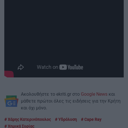
Ακολουθήστε το ekriti.gr στο
Google News
και
μάθετε πρώτοι όλες τις ειδήσεις για την Κρήτη
και όχι μόνο.
Χάρης Κατερινόπουλος
Υδρόλυση
Cape Ray
Χημικά Συρίας