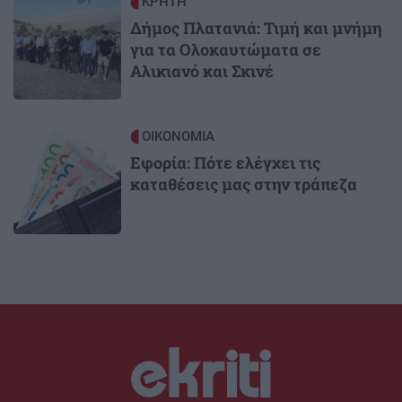
Image
ΚΡΗΤΗ
Δήμος Πλατανιά: Τιμή και μνήμη
για τα Ολοκαυτώματα σε
Αλικιανό και Σκινέ
Image
ΟΙΚΟΝΟΜΙΑ
Εφορία: Πότε ελέγχει τις
καταθέσεις μας στην τράπεζα