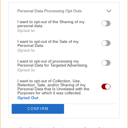
αξιοπρέπεια
ΕΠΙΣΤΗΜΗ
22:35
Personal Data Processing Opt Outs
Μικροσκοπικές δίνες ανακαλύφθηκαν για
πρώτη φορά στην επιφάνεια του Ήλιου
I want to opt-out of the Sharing of my
personal data.
Opted In
ΑΠΟΨΕΙΣ
22:22
I want to opt-out of the Sale of my
Ο ναός του Σωτήρος Χριστού στο χωριό μου το
ΑΘΛΗΤΙΚΑ
Personal Data.
Opted In
Φουρνοφάραγγο. Της Μαρίας Καραταράκη*
Conference League: Ισοπαλία, μέτρια
I want to opt-out of processing my
εμφάνιση και η πρόκριση θα κριθεί
Personal Data for Targeted Advertising.
στη Σόφια για τον Παναθηναϊκό
ΑΘΛΗΤΙΚΑ
22:10
Opted In
Ανατροπή με Γιάννη Αντετοκούνμπο στην
I want to opt-out of Collection, Use,
Εθνική ομάδα μπάσκετ
Retention, Sale, and/or Sharing of my
Personal Data that Is Unrelated with the
Purposes for which it was collected.
Opted Out
GOSSIP - LIFESTYLE
22:00
ΑΘΛΗΤΙΚΑ
Το σόι σου: Τι αλλάζει τη νέα σεζόν;
CONFIRM
Επέστρεψε Ηράκλειο η αποστολή του
ΟΦΗ - Η προσοχή στο Σούπερ Καπ με
ΑΕΚ