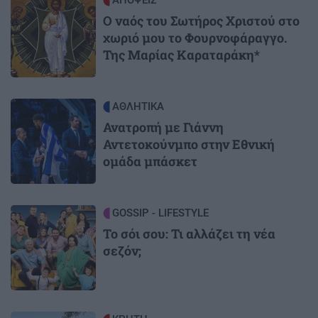
Image
ΑΠΟΨΕΙΣ
Ο ναός του Σωτήρος Χριστού στο
χωριό μου το Φουρνοφάραγγο.
Της Μαρίας Καραταράκη*
Image
ΑΘΛΗΤΙΚΑ
Ανατροπή με Γιάννη
Αντετοκούνμπο στην Εθνική
ομάδα μπάσκετ
Image
GOSSIP - LIFESTYLE
Το σόι σου: Τι αλλάζει τη νέα
σεζόν;