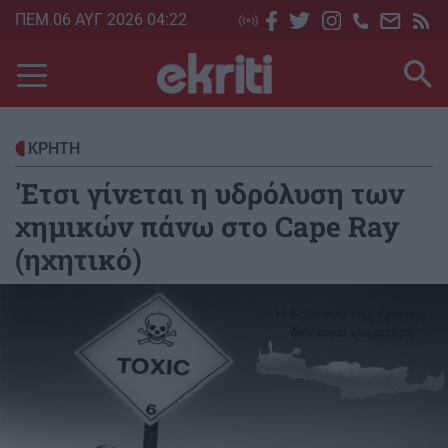
Skip
ΠΕΜ.06 ΑΥΓ 2026 04:22
to
main
content
ΚΡΗΤΗ
'Ετσι γίνεται η υδρόλυση των
χημικών πάνω στο Cape Ray
(ηχητικό)