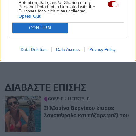
Retention, Sale, and/or Sharing of my
ΚΡΗΤΗ
Personal Data that Is Unrelated with the
Purposes for which it was collected.
Opted Out
Γαύδος: Επιχείρηση διάσωσης για
31χρονη γυναίκα
CONFIRM
Data Deletion
Data Access
Privacy Policy
ΔΙΑΒΑΣΤΕ ΕΠΙΣΗΣ
Image
GOSSIP - LIFESTYLE
Η Μαρίνα Βερνίκου έπιασε
λαγοκέφαλο και πόζαρε μαζί του