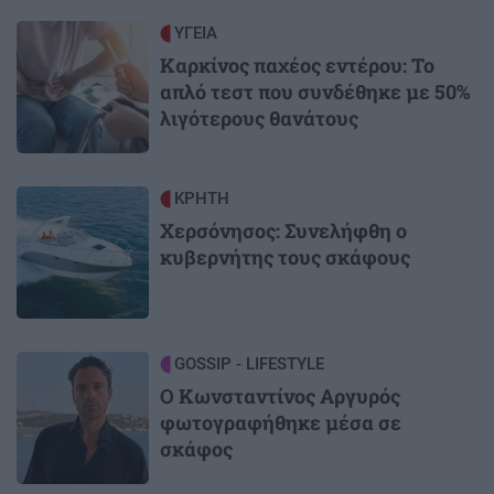
Image
ΥΓΕΙΑ
Καρκίνος παχέος εντέρου: Το
απλό τεστ που συνδέθηκε με 50%
λιγότερους θανάτους
Image
ΚΡΗΤΗ
Χερσόνησος: Συνελήφθη ο
κυβερνήτης τους σκάφους
Image
GOSSIP - LIFESTYLE
Ο Κωνσταντίνος Αργυρός
φωτογραφήθηκε μέσα σε
σκάφος