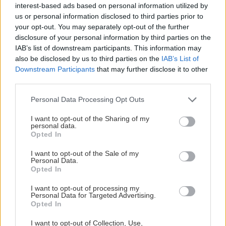
interest-based ads based on personal information utilized by
us or personal information disclosed to third parties prior to
ΚΡΗΤΗ
12:30
ΕΛΛΑΔΑ
your opt-out. You may separately opt-out of the further
"Βούλιαξε" η Άρβη από την 1η μέρα για την
disclosure of your personal information by third parties on the
Δικηγόρος 46χρονης για Marfin: Δεν
γιορτή μπανάνας (εικόνες)
IAB’s list of downstream participants. This information may
είναι η εντολέας μου στις
also be disclosed by us to third parties on the
IAB’s List of
φωτογραφίες, είχε εξεταστεί και το
Downstream Participants
that may further disclose it to other
2022
ΥΓΕΙΑ
12:19
third parties.
Καρκίνος παχέος εντέρου: Το απλό τεστ που
Personal Data Processing Opt Outs
συνδέθηκε με 50% λιγότερους θανάτους
I want to opt-out of the Sharing of my
personal data.
ΑΥΤΟΔΙΟΙΚΗΣΗ
Opted In
ΚΡΗΤΗ
12:09
Χερσόνησος: Συνελήφθη ο κυβερνήτης τους
Δήμος Μαλεβιζίου: Στους πρώτους
I want to opt-out of the Sale of my
της χώρας που εξασφάλισαν
σκάφους
Personal Data.
χρηματοδότηση για Σχέδιο Αστικής
Opted In
Ανθεκτικότητας
I want to opt-out of processing my
Personal Data for Targeted Advertising.
Opted In
I want to opt-out of Collection, Use,