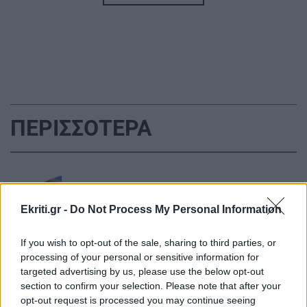
ΚΡΗΤΗ
13:11
Γαύδος: Επιχείρηση διάσωσης για 31χρονη
γυναίκα
GOSSIP - LIFESTYLE
13:00
Η Μαρίνα Βερνίκου έπιασε λαγοκέφαλο και
ΠΕΡΙΣΣΟΤΕΡΑ
πόζαρε μαζί του
ΚΡΗΤΗ
12:50
Μπάλος: Πρόταση για επίσκεψη με κράτηση
ΚΟΙΝΩΝΙΑ
σε πλατφόρμα
Ekriti.gr -
Do Not Process My Personal Information
Θρίλερ στον Λυκαβηττό: Εντοπίστηκε
σορός ατόμου σε σπηλιά
ΚΟΣΜΟΣ
12:41
If you wish to opt-out of the sale, sharing to third parties, or
processing of your personal or sensitive information for
Ρουμανία: Οι πιθανότητες για ένα
targeted advertising by us, please use the below opt-out
«Τσερνόμπιλ» μετά το κλείσιμο των
section to confirm your selection. Please note that after your
πυρηνικών αντιδραστήρων
opt-out request is processed you may continue seeing