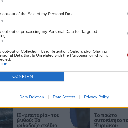
In
1:20
ΚΡΗΤΗ
09:37
o opt-out of the Sale of my Personal Data.
Φοιτητική στέγη: Πόλη της Κρήτης
In
στις ακριβότερες της χώρας με ενοίκια
"φωτιά"
to opt-out of processing my Personal Data for Targeted
1:09
ing.
ες οι ειδήσεις
In
ΕΛΛΑΔΑ
09:23
o opt-out of Collection, Use, Retention, Sale, and/or Sharing
ersonal Data that Is Unrelated with the Purposes for which it
Έξοδος του Αυγούστου: Πάνω από
lected.
56.000 ταξιδιώτες αναχωρούν από
Out
1:00
Αττική
CONFIRM
πακ
ΑΘΛΗΤΙΚΑ
09:19
Τένις: Αποκλεισμός για τη Μαρία
ΠΕΡΙΕΡΓΑ -
ΠΟΛΙΤΙΚΟ
Data Deletion
Data Access
Privacy Policy
Σάκκαρη στο Τορόντο
ΠΑΡΑΞΕΝΑ
ΠΑΡΑΣΚΗΝΙΟ
1:00
ύσε
Η «μπαταρία» του
Το πρώτο
βυθού: Το
αυτοκίνητο τ
ΑΘΛΗΤΙΚΑ
09:16
φιλόδοξο σχέδιο
Κυριάκου
O Λουίς Φαν Χάαλ βγήκε νικητής στη