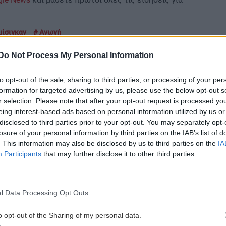
μίσιγκαν
Αγωγή
Do Not Process My Personal Information
 ΕΙΔΗΣΕΩΝ
to opt-out of the sale, sharing to third parties, or processing of your per
formation for targeted advertising by us, please use the below opt-out s
r selection. Please note that after your opt-out request is processed y
1:40
ΟΙΚΟΝΟΜΙΑ
09:49
eing interest-based ads based on personal information utilized by us or
Ενιαία Αίτηση Ενίσχυσης 2025: Άνοιξε
disclosed to third parties prior to your opt-out. You may separately opt-
ξανά η πλατφόρμα της ΑΑΔΕ – Πότε
losure of your personal information by third parties on the IAB’s list of
λήγει η προθεσμία
. This information may also be disclosed by us to third parties on the
IA
Participants
that may further disclose it to other third parties.
1:31
ΑΘΛΗΤΙΚΑ
09:37
ξο
ν
Telegraph: Η UEFA πλήρωσε εξαψήφιο
l Data Processing Opt Outs
ποσό για φερόμενη σχέση του
Ινφαντίνο
o opt-out of the Sharing of my personal data.