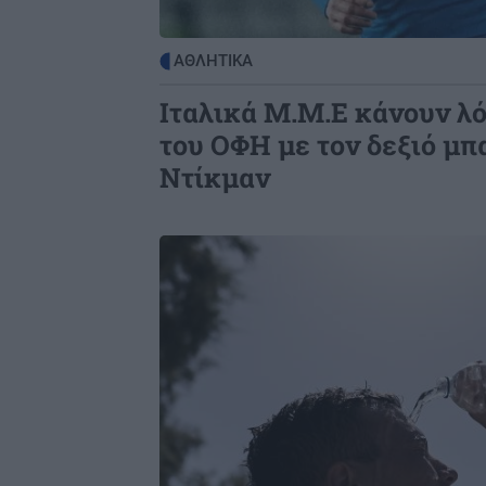
ΚΡΗΤΗ
1
Κρήτη - νοσοκομεία: Κλινικές πάν
ΑΘΛΗΤΙΚΑ
από τα όριά τους με υπαράριθμους
Ιταλικά Μ.Μ.Ε κάνουν λ
ασθενείς
του ΟΦΗ με τον δεξιό μπ
Ντίκμαν
Image