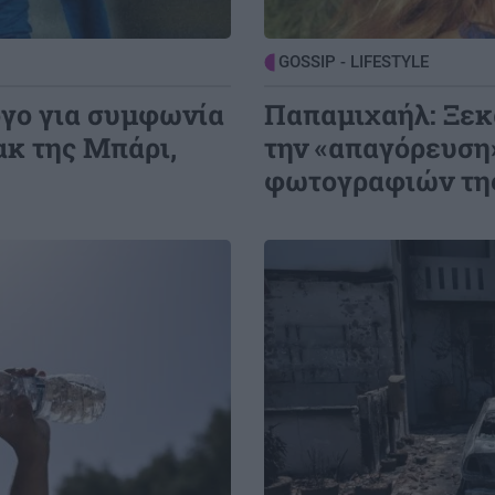
2ου προκριματικού γύρου
0:12
ω
GOSSIP - LIFESTYLE
όγο για συμφωνία
Παπαμιχαήλ: Ξεκα
ακ της Μπάρι,
την «απαγόρευση
φωτογραφιών τη
Image