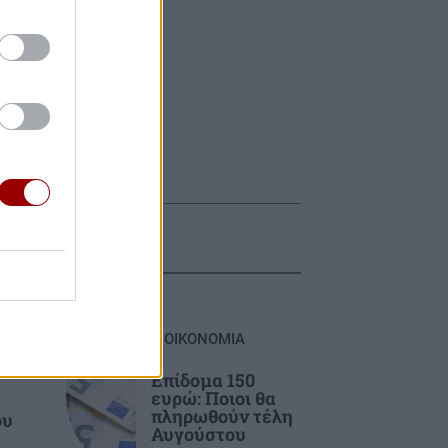
ΟΙΚΟΝΟΜΙΑ
Επίδομα 150
ευρώ: Ποιοι θα
πληρωθούν τέλη
ου
Αυγούστου