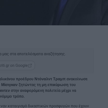
α μας στα αποτελέσματα αναζήτησης.
riti.gr on Google
πλικάνου προέδρου
ανακοίνωσε
Ντόναλντ Τραμπ
ζητώντας τη
του
 Μίσιγκαν
μη επικύρωση
στην αναφερόμενη πολιτεία μέχρι να
ιντεν
νόμιμο τρόπο.
 έναν καταιγισμό δικαστικών προσφυγών που έχουν