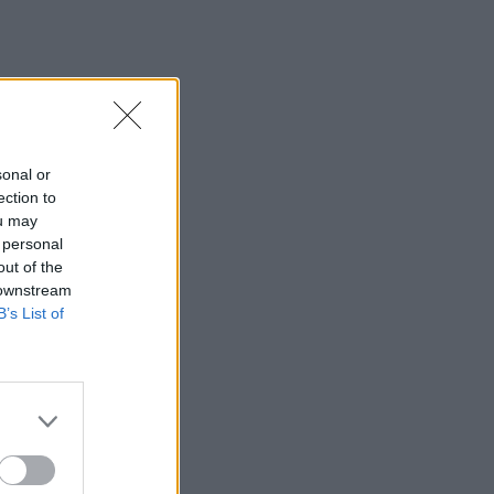
sonal or
ection to
ou may
 personal
out of the
 downstream
B’s List of