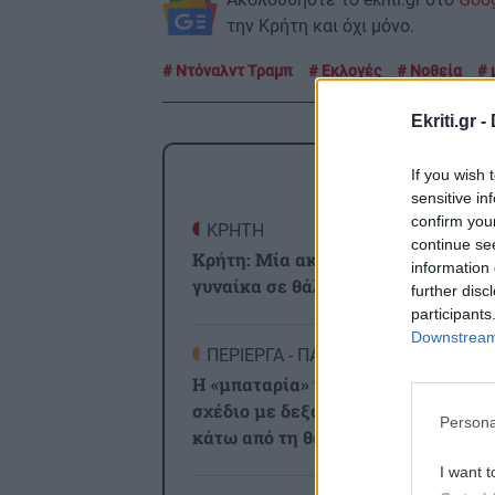
την Κρήτη και όχι μόνο.
Ντόναλντ Τραμπ
Εκλογές
Νοθεία
Ekriti.gr -
ΡΟΗ
If you wish 
sensitive in
confirm you
ΚΡΗΤΗ
1
continue se
Κρήτη: Μία ακόμα τραγωδία με
information 
γυναίκα σε θάλασσα
further disc
participants
Downstream 
ΠΕΡΙΕΡΓΑ - ΠΑΡΑΞΕΝΑ
1
Η «μπαταρία» του βυθού: Το φιλόδο
σχέδιο με δεξαμενή 20 εκατ. λίτρω
Persona
κάτω από τη θάλασσα
I want t