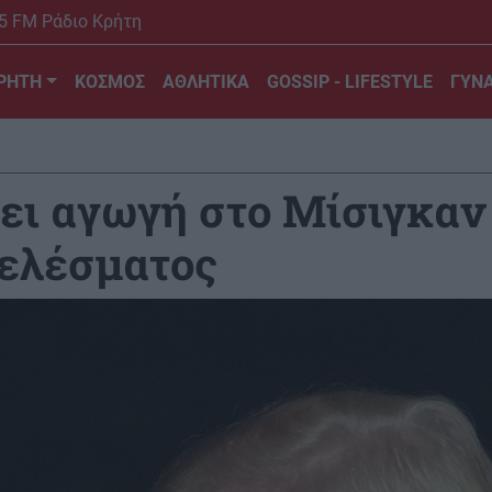
5 FM Ράδιο Κρήτη
ΡΗΤΗ
ΚΟΣΜΟΣ
ΑΘΛΗΤΙΚΑ
GOSSIP - LIFESTYLE
ΓΥΝΑ
ει αγωγή στο Μίσιγκαν
τελέσματος