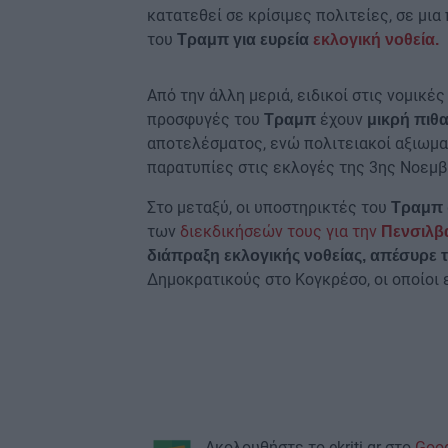
κατατεθεί σε κρίσιμες πολιτείες, σε μια
του
Τραμπ
για ευρεία
εκλογική νοθεία.
Από την άλλη μεριά, ειδικοί στις νομικέ
προσφυγές του
έχουν
Τραμπ
μικρή πιθ
αποτελέσματος, ενώ πολιτειακοί αξιωμα
παρατυπίες στις εκλογές της 3ης Νοεμβ
Στο μεταξύ, οι υποστηρικτές του
Τραμπ
των
διεκδικήσεών τους για την
Πενσιλβ
διάπραξη εκλογικής νοθείας, απέσυρε τ
Δημοκρατικούς στο Κογκρέσο, οι οποίοι 
Ακολουθήστε το ekriti.gr στο
Goo