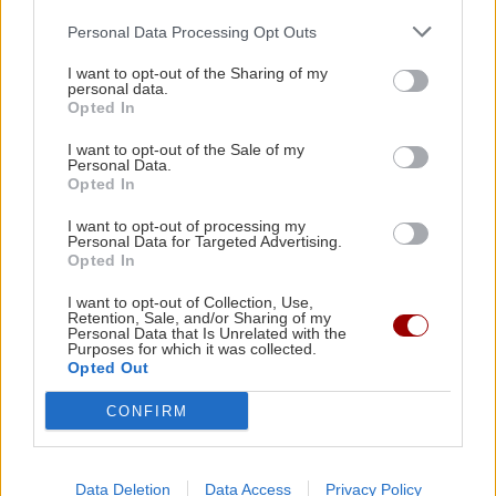
Κυριακή 9 Αυγούστου - «Πορτοκαλί» όλο το
Personal Data Processing Opt Outs
νησί
I want to opt-out of the Sharing of my
personal data.
ΕΛΛΑΔΑ
14:11
Opted In
Κατήγγειλε τροχαίο και καταδίωξη και
ΚΟΣΜΟΣ
I want to opt-out of the Sale of my
συνελήφθη γιατί οδηγούσε κλεμμένο
Personal Data.
Αραγτσί: Ιράν και το Ομάν είναι πολύ
Opted In
αυτοκίνητο
κοντά στην επίτευξη μίας συμφωνίας
I want to opt-out of processing my
Personal Data for Targeted Advertising.
GOSSIP - LIFESTYLE
14:00
Opted In
Αθηνά Οικονομάκου και Μπρούνο Τσερέλα στα
I want to opt-out of Collection, Use,
Μπόρα Μπόρα
Retention, Sale, and/or Sharing of my
Personal Data that Is Unrelated with the
Purposes for which it was collected.
Opted Out
GOSSIP - LIFESTYLE
ΚΟΣΜΟΣ
13:54
CONFIRM
Σικάγο: Σε αποσύνθεση 56 σοροί - Τρωκτικά
Ο Γιάννης Τσιμιτσέλης φέρνει την
απόλυτη ανατροπή με το «The Quiz
και σκουλήκια στο χώρο
With Balls» στον ΣΚΑΪ
Data Deletion
Data Access
Privacy Policy