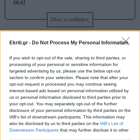
ΣΚΑΪ
Όλες οι ειδήσεις
ΚΡΗΤΗ
14:53
Δήμος Αγ.Νικολάου: 2ο Φεστιβάλ Κρηνών στις
Βρύσες
Ekriti.gr -
Do Not Process My Personal Information
ΟΙΚΟΝΟΜΙΑ
14:44
If you wish to opt-out of the sale, sharing to third parties, or
processing of your personal or sensitive information for
Ο «χάρτης» των πληρωμών από e-ΕΦΚΑ, ΔΥΠΑ
targeted advertising by us, please use the below opt-out
για την περίοδο 10 έως 14 Αυγούστου
section to confirm your selection. Please note that after your
ΠΕΡΙΣΣΟΤΕΡΑ
opt-out request is processed you may continue seeing
interest-based ads based on personal information utilized by
ΕΛΛΑΔΑ
14:34
us or personal information disclosed to third parties prior to
Mega fire στην Αττικοβοιωτία: «Κατάπινε»
your opt-out. You may separately opt-out of the further
2.800 στρέμματα την ώρα
disclosure of your personal information by third parties on the
ΚΡΗΤΗ
IAB’s list of downstream participants. This information may
also be disclosed by us to third parties on the
IAB’s List of
ΒΟΑΚ: Κλείνει στις 10 και 11
ΚΡΗΤΗ
14:22
Downstream Participants
that may further disclose it to other
Αυγούστου λόγω επικίνδυνων
Κρήτη: Πολύ υψηλός κίνδυνος πυρκαγιάς την
third parties.
βράχων στη γέφυρα Ξηροποτάμου