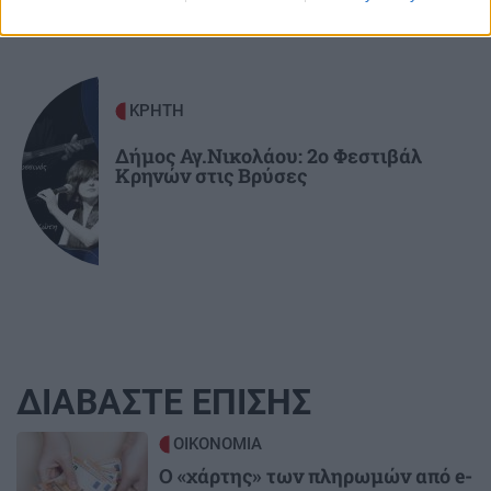
ΚΡΗΤΗ
Δήμος Αγ.Νικολάου: 2ο Φεστιβάλ
Κρηνών στις Βρύσες
ΔΙΑΒΑΣΤΕ ΕΠΙΣΗΣ
Image
ΟΙΚΟΝΟΜΙΑ
Ο «χάρτης» των πληρωμών από e-