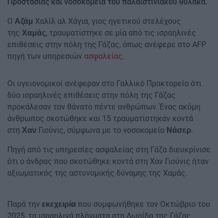
Προστασίας και νοσοκομεία του παλαιστινιακού θύλακα.
Ο
Χαλίλ αλ Χάγια, γιος ηγετικού στελέχους
Αζάμ
της
, τραυματίστηκε σε μία από τις ισραηλινές
Χαμάς
επιθέσεις στην πόλη της Γάζας, όπως ανέφερε στο AFP
πηγή των υπηρεσιών
ασφαλείας
.
Οι υγειονομικοί ανέφεραν στο Γαλλικό Πρακτορείο ότι
δύο ισραηλινές επιθέσεις στην πόλη της Γάζας
προκάλεσαν τον θάνατο πέντε ανθρώπων. Ένας ακόμη
άνθρωπος σκοτώθηκε και 15 τραυματίστηκαν κοντά
στη
Γιούνις, σύμφωνα με το νοσοκομείο
.
Χαν
Νάσερ
Πηγή από τις υπηρεσίες ασφαλείας στη Γάζα διευκρίνισε
ότι ο άνδρας που σκοτώθηκε κοντά στη Χαν Γιούνις ήταν
αξιωματικός της αστυνομικής δύναμης της Χαμάς.
Παρά την
που συμφωνήθηκε τον Οκτώβριο του
εκεχειρία
2025, τα ισραηλινά πλήγματα στη Λωρίδα της Γάζας