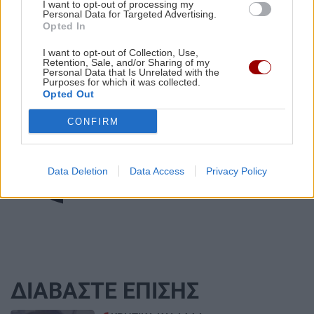
I want to opt-out of processing my
Ρεθύμνου
Personal Data for Targeted Advertising.
Opted In
I want to opt-out of Collection, Use,
Retention, Sale, and/or Sharing of my
Personal Data that Is Unrelated with the
Purposes for which it was collected.
Opted Out
ΑΘΛΗΤΙΚΑ
CONFIRM
ΟΦΗ: Έφυγαν 7.000 εισιτήρια για το
Super Cup με την ΑΕΚ
Data Deletion
Data Access
Privacy Policy
ΔΙΑΒΑΣΤΕ ΕΠΙΣΗΣ