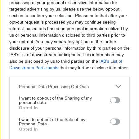
Σε 57χρονη γυναίκα ανήκει η σορός
processing of your personal or sensitive information for
ΚΟΣΜΟΣ
15:09
στον Λυκαβηττό, από πτώση ο θάνατος
targeted advertising by us, please use the below opt-out
Αραγτσί: Ιράν και το Ομάν είναι πολύ κοντά
section to confirm your selection. Please note that after your
στην επίτευξη μίας συμφωνίας
opt-out request is processed you may continue seeing
interest-based ads based on personal information utilized by
us or personal information disclosed to third parties prior to
GOSSIP - LIFESTYLE
15:00
your opt-out. You may separately opt-out of the further
Ο Γιάννης Τσιμιτσέλης φέρνει την απόλυτη
disclosure of your personal information by third parties on the
ανατροπή με το «The Quiz With Balls» στον
IAB’s list of downstream participants. This information may
ΑΘΛΗΤΙΚΑ
ΣΚΑΪ
also be disclosed by us to third parties on the
IAB’s List of
ΟΦΗ: Ο νεαρότερος κάτοχος
Downstream Participants
that may further disclose it to other
εισιτηρίου διαρκείας είναι μόλις δύο
third parties.
μηνών! (βίντεο)
ΚΡΗΤΗ
14:53
Personal Data Processing Opt Outs
Δήμος Αγ.Νικολάου: 2ο Φεστιβάλ Κρηνών στις
Βρύσες
I want to opt-out of the Sharing of my
personal data.
Opted In
ΟΙΚΟΝΟΜΙΑ
14:44
I want to opt-out of the Sale of my
ΠΟΛΙΤΙΚΗ
Ο «χάρτης» των πληρωμών από e-ΕΦΚΑ, ΔΥΠΑ
Personal Data.
Opted In
για την περίοδο 10 έως 14 Αυγούστου
Η σύσκεψη του Ευάγγελου Τυρνά και
η αναφορά του στις πυρκαγιές του