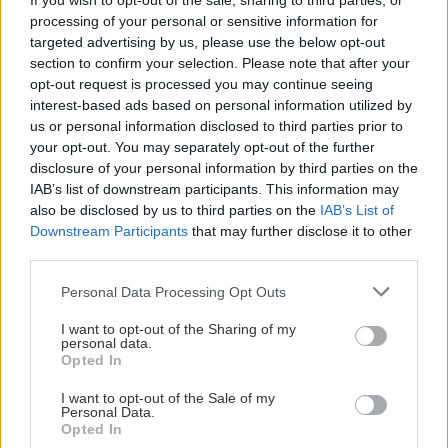
If you wish to opt-out of the sale, sharing to third parties, or
processing of your personal or sensitive information for
ΕΛΛΑΔΑ
18:20
targeted advertising by us, please use the below opt-out
Μεγάλη έξοδος του Αυγούστου:
section to confirm your selection. Please note that after your
«Μποτιλιάρισμα» στα λιμάνια και γεμάτα
opt-out request is processed you may continue seeing
ΚΤΕΛ
interest-based ads based on personal information utilized by
Όλες οι ειδήσεις
us or personal information disclosed to third parties prior to
your opt-out. You may separately opt-out of the further
ΑΥΤΟΔΙΟΙΚΗΣΗ
18:14
disclosure of your personal information by third parties on the
IAB’s list of downstream participants. This information may
Ανώγεια: Έργο 2,47 εκατ. ευρώ για
also be disclosed by us to third parties on the
IAB’s List of
αναβάθμιση 22 χιλιομέτρων αγροτικών και
Downstream Participants
that may further disclose it to other
κτηνοτροφικών δρόμων
third parties.
Personal Data Processing Opt Outs
ΟΙΚΟΝΟΜΙΑ
18:07
ΠΕΡΙΣΣΟΤΕΡΑ
Υποχώρησε στο 3,4% ο πληθωρισμός τον Ιούλιο
I want to opt-out of the Sharing of my
personal data.
– Επιμένει η ακρίβεια σε ενέργεια και ενοίκια
Opted In
I want to opt-out of the Sale of my
Personal Data.
ΕΛΛΑΔΑ
GOSSIP - LIFESTYLE
18:00
Opted In
Οι πόζες της Κατερίνας Παπουτσάκη με μαγιό