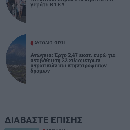
γεμάτα ΚΤΕΛ
Ρέθυμνο: Δημόσιος έπαινος σε όσους
επιχείρησαν για τον απεγκλωβισμό
λουόμενων από τη φωτιά
ΑΥΤΟΔΙΟΙΚΗΣΗ
Ανώγεια: Έργο 2,47 εκατ. ευρώ για
αναβάθμιση 22 χιλιομέτρων
αγροτικών και κτηνοτροφικών
δρόμων
ΔΙΑΒΑΣΤΕ ΕΠΙΣΗΣ