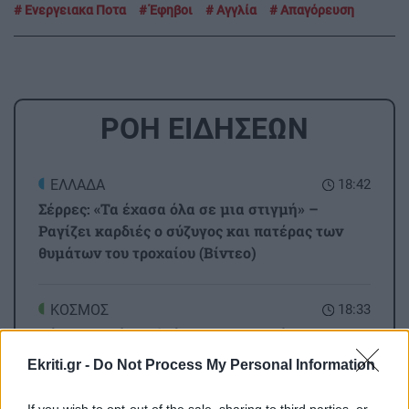
Ενεργειακα Ποτα
Έφηβοι
Αγγλία
Απαγόρευση
ΡΟΗ ΕΙΔΗΣΕΩΝ
ΕΛΛΑΔΑ
18:42
Σέρρες: «Τα έχασα όλα σε μια στιγμή» –
Ραγίζει καρδιές ο σύζυγος και πατέρας των
θυμάτων του τροχαίου (Βίντεο)
ΚΟΣΜΟΣ
18:33
Θέουτα: Αγώνας δρόμου η ταυτοποίηση των
μεταναστών - Σχέδια για ταφή των νεκρών και
Ekriti.gr -
Do Not Process My Personal Information
μεταφορά των ανηλίκων