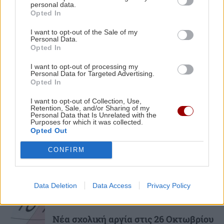
personal data.
Μάχη με τις φλόγες εν μέσω
Opted In
καύσωνα στα Βαλκάνια: Πυρκαγιές σε
Σερβία και Αλβανία
ΑΘΛΗΤΙΚΑ
17:05
I want to opt-out of the Sale of my
Personal Data.
ΟΦΗ: Ελεύθερη πλέον η διάθεση των
Opted In
εισιτηρίων του Super Cup - Έφυγαν πάνω από
3.000
I want to opt-out of processing my
Personal Data for Targeted Advertising.
Opted In
ΚΡΗΤΗ
GOSSIP - LIFESTYLE
17:00
I want to opt-out of Collection, Use,
Retention, Sale, and/or Sharing of my
Μαρία Κορινθίου: «Αισθάνομαι μπουχτισμένη»
Με λαμπρότητα και κατάνυξη το
Personal Data that Is Unrelated with the
Αρκαλοχώρι τίμησε τον Πολιούχο του!
Purposes for which it was collected.
Opted Out
CONFIRM
Data Deletion
Data Access
Privacy Policy
ΕΛΛΑΔΑ
Νέα σχολική αργία στις 26 Οκτωβρίου