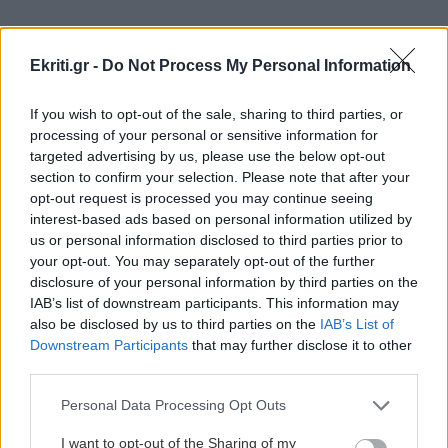
ΟΙΚΟΝΟΜΙΑ
17:28
ΟΠΕΚΑ: Την Παρασκευή 7 Αυγούστου η
δεύτερη πληρωμή των δικαιούχων του
Ekriti.gr -
Do Not Process My Personal Information
Λογαριασμού Αγροτικής Εστίας
ΠΕΡΙΣΣΟΤΕΡΑ
If you wish to opt-out of the sale, sharing to third parties, or
processing of your personal or sensitive information for
ΚΡΗΤΗ
17:21
targeted advertising by us, please use the below opt-out
Ηράκλειο: Στο «Αττικόν» μεταφέρθηκε η
section to confirm your selection. Please note that after your
20χρονη που τραυματίστηκε έξω από το ΙΤΕ -
opt-out request is processed you may continue seeing
GOSSIP - LIFESTYLE
Κρίσιμα τα επόμενα χειρουργεία
interest-based ads based on personal information utilized by
us or personal information disclosed to third parties prior to
Δύο Μαύρα Πουκάμισα:
your opt-out. You may separately opt-out of the further
Κυκλοφόρησε το trailer της νέας
BUSINESS
17:14
disclosure of your personal information by third parties on the
δραματικής σειράς του Mega
IAB’s list of downstream participants. This information may
MINOAN LINES: Ταξίδια στη Μήλο με
also be disclosed by us to third parties on the
IAB’s List of
εκπτώσεις έως 50%
Downstream Participants
that may further disclose it to other
third parties.
ΚΟΣΜΟΣ
17:07
Personal Data Processing Opt Outs
Οι καρχαρίες-τίγρεις: Οι «σκουπιδοφάγοι» των
ΚΟΣΜΟΣ
ωκεανών που κρατούν τις θάλασσες ζωντανές
I want to opt-out of the Sharing of my