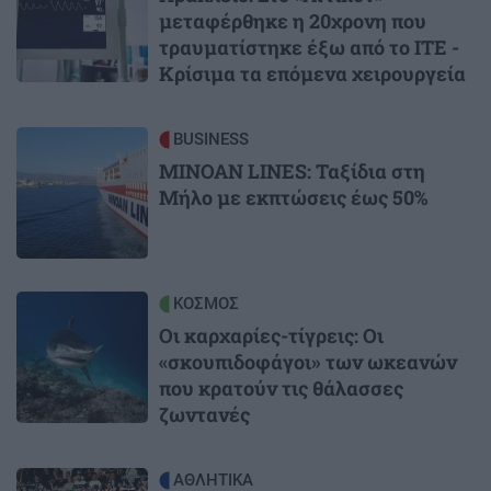
μεταφέρθηκε η 20χρονη που
τραυματίστηκε έξω από το ΙΤΕ -
Κρίσιμα τα επόμενα χειρουργεία
Image
BUSINESS
MINOAN LINES: Ταξίδια στη
Μήλο με εκπτώσεις έως 50%
Image
ΚΟΣΜΟΣ
Οι καρχαρίες-τίγρεις: Οι
«σκουπιδοφάγοι» των ωκεανών
που κρατούν τις θάλασσες
ζωντανές
Image
ΑΘΛΗΤΙΚΑ