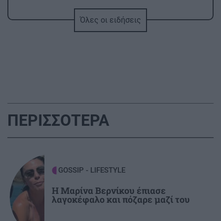
Όλες οι ειδήσεις
ΚΡΗΤΗ
12:30
"Βούλιαξε" η Άρβη από την 1η μέρα για την
γιορτή μπανάνας (εικόνες)
ΥΓΕΙΑ
12:19
Καρκίνος παχέος εντέρου: Το απλό τεστ που
συνδέθηκε με 50% λιγότερους θανάτους
ΠΕΡΙΣΣΟΤΕΡΑ
ΚΡΗΤΗ
12:09
Χερσόνησος: Συνελήφθη ο κυβερνήτης τους
σκάφους
GOSSIP - LIFESTYLE
Η Μαρίνα Βερνίκου έπιασε
GOSSIP - LIFESTYLE
12:00
λαγοκέφαλο και πόζαρε μαζί του
Ο Κωνσταντίνος Αργυρός φωτογραφήθηκε
μέσα σε σκάφος