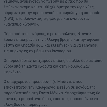
χειμώνα, αναμενόταν να πνέουν με ριπές που θα
έφθαναν ακόμη και τα 160 χιλιόμετρα την ώρα χθες,
σύμφωνα με την αμερικανική μετεωρολογική υπηρεσία
(NWS), εξαπλώνοντας τις φλόγες και εγείροντας
«θανάσιμο κίνδυνο».
Πέρα από τους ανέμους, ο μετεωρολόγος Ντάνιελ
Σουέιν επισήμανε «την έλλειψη βροχής και την αφύσικη
ζέστη και ξηρασία εδώ και έξι μήνες» για να εξηγήσει
τις πυρκαγιές εν μέσω του Ιανουαρίου.
Οι πυροσβέστες επιχειρούν επίσης σε άλλα δυο μέτωπο,
γύρω από τη Σάντα Κλαρίτα και στην κοιλάδα Σαν
Φερνάντο.
Ο απερχόμενος πρόεδρος Τζο Μπάιντεν, που
επισκέπτεται την Καλιφόρνια, μετέβη σε μονάδα της
πυροσβεστικής στη Σάντα Μόνικα. Υποσχέθηκε πως θα
κάνει ό,τι μπορεί «για όσο χρειαστεί», προκειμένου να
ελεγχθούν οι πυρκαγιές.