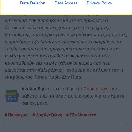
Data Deletion
Data Access
Privacy Policy
«Α
φού επέστρεψε σήμερα το βράδυ από το Λος
Άντζελες, όπου νωρίτερα είχε συναντηθεί με την
αστυνομία, την πυροσβεστική και το προσωπικό
έκτακτης ανάγκης που έχουν ριχτεί στη μάχη της
κατάσβεσης των πυρκαγιών που μαίνονται στην περιοχή,
ο πρόεδρος Τζο Μπάιντεν αποφάσισε να ακυρώσει το
ταξίδι του που ήταν προγραμματισμένο να κάνει στην
Ιταλία για να επικεντρωθεί στον συντονισμό των
προσπαθειών για να ελεγχθούν οι πυρκαγιές που
μαίνονται στην Καλιφόρνια
», ανέφερε σε δήλωσή της η
εκπρόσωπος Τύπου Καρίν Ζαν Πιέρ.
Ακολουθήστε το ekriti.gr στο
Google News
και
μάθετε πρώτοι όλες τις ειδήσεις για την Κρήτη
και όχι μόνο.
Πυρκαγιές
Λος Άντζελες
Τζο Μπαιντεν