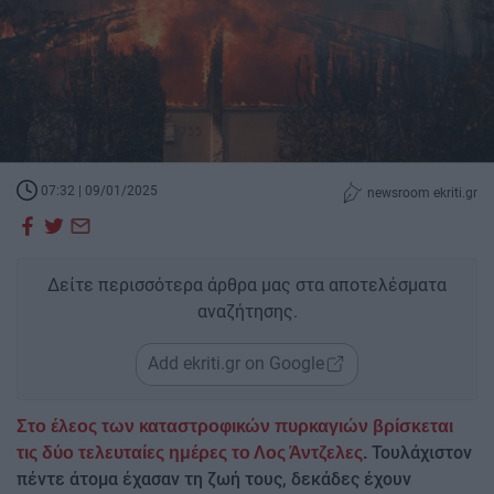
07:32 | 09/01/2025
newsroom ekriti.gr
Δείτε περισσότερα άρθρα μας στα αποτελέσματα
αναζήτησης.
Add ekriti.gr on Google
Στο έλεος των καταστροφικών πυρκαγιών βρίσκεται
Τουλάχιστον
τις δύο τελευταίες ημέρες το Λος Άντζελες
.
πέντε άτομα έχασαν τη ζωή τους, δεκάδες έχουν