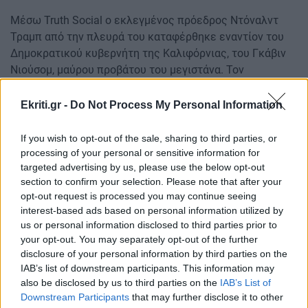
Μέσω Truth Social ο εκλεγμένος πρόεδρος Ντόναλντ
Τραμπ από την πλευρά του καταφέρθηκε εναντίον του
Δημοκρατικού κυβερνήτη της Καλιφόρνιας, του Γκάβιν
Νιούσομ, μαύρου προβάτου του μεγιστάνα. Τον
κατηγόρησε πως είναι ο κύριος «υπεύθυνος» για αυτή
την «αληθινή καταστροφή» και υποστήριξε, ψευδώς,
Ekriti.gr -
Do Not Process My Personal Information
πως όσα υποφέρει η πολιτεία οφείλονται στις πολιτικές
του για την προστασία του περιβάλλοντος.
If you wish to opt-out of the sale, sharing to third parties, or
processing of your personal or sensitive information for
Οι χειμερινές μεγάλες πυρκαγιές είναι πολύ σπάνιες
targeted advertising by us, please use the below opt-out
στην Καλιφόρνια. Η βάση δεδομένων για τις
section to confirm your selection. Please note that after your
καταστροφές του πανεπιστημίου της Λουβαίνης δεν
opt-out request is processed you may continue seeing
interest-based ads based on personal information utilized by
συμπεριλαμβάνει παρά μόλις δύο από το 2000, την
us or personal information disclosed to third parties prior to
«Thomas Fire» το 2017 (κατέκαψε 1.102 τετραγωνικά
your opt-out. You may separately opt-out of the further
χιλιόμετρα) και την «Gavilan Fire» το 2002, λιγότερο
disclosure of your personal information by third parties on the
εκτεταμένη (23 τετραγωνικά χιλιόμετρα), που όμως
IAB’s list of downstream participants. This information may
προκάλεσε μαζική εσπευσμένη απομάκρυνση κατοίκων
also be disclosed by us to third parties on the
IAB’s List of
και τραυματισμούς.
Downstream Participants
that may further disclose it to other