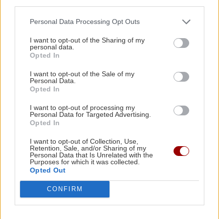
third parties.
Επιστήμονες δεν παύουν να προειδοποιούν πως η
κλιματική αλλαγή κάνει πολύ συχνότερα μετεωρολογικά
Personal Data Processing Opt Outs
φαινόμενα που χαρακτηρίζονται ακραία και θα
I want to opt-out of the Sharing of my
πολλαπλασιάσει τις λεγόμενες φυσικές καταστροφές.
personal data.
Opted In
Χιλιάδες άνθρωποι εγκαταλείπουν τα σπίτια τους,
I want to opt-out of the Sale of my
καθώς έχουν αποτεφρωθεί ολόκληρες
Personal Data.
γειτονιές. Περισσότερα από 200.000 νοικοκυριά έχουν
Opted In
μείνει χωρίς ρεύμα και η πόλη κηρύχθηκε σε κατάσταση
I want to opt-out of processing my
έκτακτης ανάγκης. Όπως μεταδίδει το CNN, κάθε λεπτό
Personal Data for Targeted Advertising.
Opted In
καίγεται έκταση ανάλογη με πέντε γήπεδα ποδοσφαίρου.
I want to opt-out of Collection, Use,
Ακύρωσε το ταξίδι του στην Ιταλία ο Τζο Μπάιντεν
Retention, Sale, and/or Sharing of my
Personal Data that Is Unrelated with the
Purposes for which it was collected.
Λόγω των καταστροφικών πυρκαγιών ο Τζο Μπάιντεν
Opted Out
ακύρωσε το τελευταίο του ταξίδι ως πρόεδρος των ΗΠΑ
στην Ιταλία. Η ανακοίνωση της ακύρωσης του ταξιδιού
CONFIRM
έρχεται λίγες ώρες μετά την αναχώρηση του Μπάιντεν
από το Λος Άντζελες.