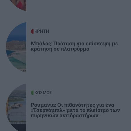
ΚΡΗΤΗ
11:52
Ηράκλειο: Η ΕΛ.ΑΣ για τον τουρίστα που
φέρεται να ζήτησε τιμή για την 10χρονη
ΚΡΗΤΗ
Μπάλος: Πρόταση για επίσκεψη με
κράτηση σε πλατφόρμα
ΚΡΗΤΗ
11:40
Κρήτη: Μία ακόμα τραγωδία με γυναίκα σε
θάλασσα
ΠΕΡΙΕΡΓΑ - ΠΑΡΑΞΕΝΑ
11:31
Η «μπαταρία» του βυθού: Το φιλόδοξο σχέδιο
ΚΟΣΜΟΣ
με δεξαμενή 20 εκατ. λίτρων κάτω από τη
θάλασσα
Ρουμανία: Οι πιθανότητες για ένα
«Τσερνόμπιλ» μετά το κλείσιμο των
πυρηνικών αντιδραστήρων