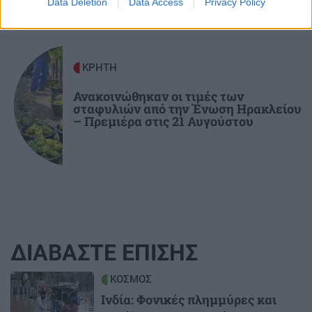
Data Deletion
Data Access
Privacy Policy
ΚΡΗΤΗ
Ανακοινώθηκαν οι τιμές των
σταφυλιών από την Ένωση Ηρακλείου
– Πρεμιέρα στις 21 Αυγούστου
ΔΙΑΒΑΣΤΕ ΕΠΙΣΗΣ
Image
ΚΟΣΜΟΣ
Ινδία: Φονικές πλημμύρες και