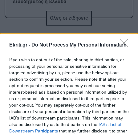
εισοδήματος η Ελλάδα
Όλες οι ειδήσεις
ΚΡΗΤΗ
19:30
Ανακοινώθηκαν οι τιμές των σταφυλιών από
την Ένωση Ηρακλείου – Πρεμιέρα στις 21
Αυγούστου
Ekriti.gr -
Do Not Process My Personal Information
If you wish to opt-out of the sale, sharing to third parties, or
ΚΟΣΜΟΣ
19:19
processing of your personal or sensitive information for
Ινδία: Φονικές πλημμύρες και μεγάλες
targeted advertising by us, please use the below opt-out
ΠΕΡΙΣΣΟΤΕΡΑ
καταστροφές – Τουλάχιστον 97 νεκροί
section to confirm your selection. Please note that after your
opt-out request is processed you may continue seeing
interest-based ads based on personal information utilized by
ΕΛΛΑΔΑ
19:08
us or personal information disclosed to third parties prior to
Διαρρήκτες πήραν από αυτοκίνητο
your opt-out. You may separately opt-out of the further
ΚΡΗΤΗ
disclosure of your personal information by third parties on the
αντικείμενα αξίας άνω των 19.000 ευρώ
IAB’s list of downstream participants. This information may
Κρήτη: Σοβαρή καταγγελία -
also be disclosed by us to third parties on the
IAB’s List of
Τουρίστας φέρεται να ζήτησε «τιμή»
Downstream Participants
that may further disclose it to other
GOSSIP - LIFESTYLE
19:00
για ανήλικη
third parties.