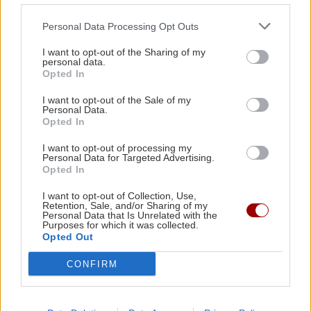
Η Δανάη Μπάρκα δέχτηκε σχόλιο ότι έχει
κάνει πλαστική επέμβαση
Personal Data Processing Opt Outs
I want to opt-out of the Sharing of my
personal data.
ΠΟΛΙΤΙΚΗ
18:51
Opted In
Υποκλοπές: «Πυρά» της αντιπολίτευσης για το
ΚΡΗΤΗ
«μπλόκο» του Αρείου Πάγου στην ανάσυρση
I want to opt-out of the Sale of my
Personal Data.
Ηράκλειο: Συνεχίζονται οι
του φακέλου
Opted In
ασφαλτοστρώσεις σε Ικάρου και
Νάθενα – Σε εξέλιξη τα έργα στα
I want to opt-out of processing my
Καμίνια
Personal Data for Targeted Advertising.
ΕΛΛΑΔΑ
18:42
Opted In
Σέρρες: «Τα έχασα όλα σε μια στιγμή» –
Ραγίζει καρδιές ο σύζυγος και πατέρας των
I want to opt-out of Collection, Use,
Retention, Sale, and/or Sharing of my
θυμάτων του τροχαίου (Βίντεο)
Personal Data that Is Unrelated with the
Purposes for which it was collected.
ΟΙΚΟΝΟΜΙΑ
Opted Out
ΚΟΣΜΟΣ
18:33
ΟΟΣΑ: Πρωταθλήτρια στην απώλεια
CONFIRM
εισοδήματος η Ελλάδα
Θέουτα: Αγώνας δρόμου η ταυτοποίηση των
μεταναστών - Σχέδια για ταφή των νεκρών και
μεταφορά των ανηλίκων