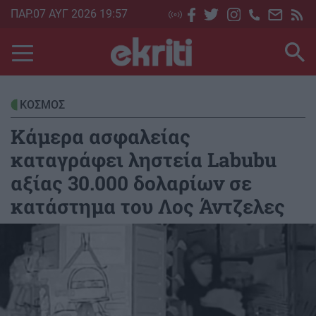
Skip
ΠΑΡ.07 ΑΥΓ 2026 19:57
to
main
content
ΚΟΣΜΟΣ
Κάμερα ασφαλείας
καταγράφει ληστεία Labubu
αξίας 30.000 δολαρίων σε
κατάστημα του Λος Άντζελες