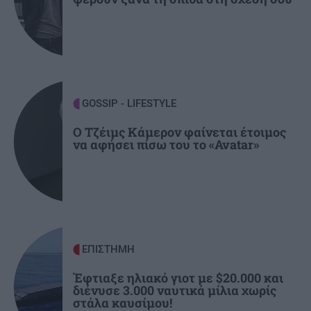
Το ταξίδι με το τρένο που θα σας μείνει
αξέχαστο (εικόνες)
ΚΟΣΜΟΣ
21:25
Ιταλία: Τα ελαιοτριβεία ενώνονται να
GOSSIP - LIFESTYLE
αντιμετωπίσουν την κρίση
Ο Τζέιμς Κάμερον φαίνεται έτοιμος
να αφήσει πίσω του το «Avatar»
ΕΠΙΣΤΗΜΗ
Έφτιαξε ηλιακό γιοτ με $20.000 και
διένυσε 3.000 ναυτικά μίλια χωρίς
στάλα καυσίμου!