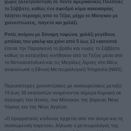
χωρίς ηλεκτροδότηση σε
πέντε αμερικανικές Πολιτείες
το Σάββατο, καθώς ένα
σφοδρό κύμα κακοκαιρίας
πλήττει περιοχές από το Τέξας μέχρι το Μίσιγκαν με
χιονοπτώσεις, παγετό και χαλάζι.
Ριπές ανέμου με δύναμη τυφώνα, χαλάζι μεγέθους
μπάλας του γκολφ και χιόνι από 5 έως 13 εκατοστά
έπεσε την Παρασκευή το βράδυ και νωρίς το Σάββατο
καθώς οι καταιγίδες κινήθηκαν από το Τέξας μέσα από
το Νοτιοανατολικά και τις Μεγάλες Λίμνες στο Μέιν,
ανακοίνωσε η Εθνική Μετεωρολογική Υπηρεσία (NWS).
Περισσότερες χιονοπτώσεις με συσσωρεύσεις μεταξύ
15 έως 30 εκατοστών αναμένονται σήμερα Κυριακή σε
περιοχές του Ιλινόις, του Μίσιγκαν, της βόρειας Νέας
Υόρκης και της Νέας Αγγλίας.
«Ο πραγματικός κίνδυνος έρχεται από τον άνεμο και τη
συσσώρευση παγετού», δήλωσε ο μετεωρολόγος της