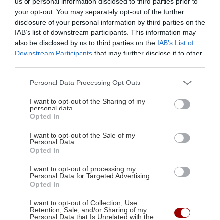
us or personal information disclosed to third parties prior to
μπήκε τυχαία στη ζωή σου
your opt-out. You may separately opt-out of the further
disclosure of your personal information by third parties on the
IAB’s list of downstream participants. This information may
ΣΧΕΣΕΙΣ ΚΑΙ SEX
00:00
also be disclosed by us to third parties on the
IAB’s List of
Μικρές αλλαγές που μπορούν να φέρουν ξανά
Downstream Participants
that may further disclose it to other
τη σπίθα στη σχέση σου
third parties.
Personal Data Processing Opt Outs
GOSSIP - LIFESTYLE
23:00
I want to opt-out of the Sharing of my
Ο Τζέιμς Κάμερον φαίνεται έτοιμος να αφήσει
personal data.
Opted In
πίσω του το «Avatar»
I want to opt-out of the Sale of my
Personal Data.
ΕΠΙΣΤΗΜΗ
22:32
Opted In
Όλες οι ειδήσεις
Έφτιαξε ηλιακό γιοτ με $20.000 και διένυσε
I want to opt-out of processing my
3.000 ναυτικά μίλια χωρίς στάλα καυσίμου!
Personal Data for Targeted Advertising.
Opted In
I want to opt-out of Collection, Use,
ΣΠΙΤΙ
22:21
Retention, Sale, and/or Sharing of my
Personal Data that Is Unrelated with the
Κατσαρίδα στο σπίτι - Πότε πρέπει να