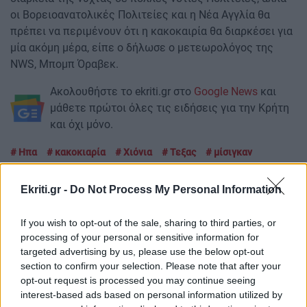
οι Βορειοανατολικές Πολιτείες και η Νέα Αγγλία θα
πρέπει να περιμένουν ότι η κακοκαιρία θα διαρκέσει για
μία ακόμη μέρα, είπε ο δήλωσε ο μετεωρολόγος της
NWS, Μπομπ Όραβεκ.
Ακολουθήστε το ekriti.gr στο
Google News
και
μάθετε πρώτοι όλες τις ειδήσεις για την Κρήτη
και όχι μόνο.
Ηπα
κακοκιαρία
Χιόνια
Τεξας
μίσιγκαν
Ekriti.gr -
Do Not Process My Personal Information
If you wish to opt-out of the sale, sharing to third parties, or
ΡΟΗ ΕΙΔΗΣΕΩΝ
processing of your personal or sensitive information for
targeted advertising by us, please use the below opt-out
section to confirm your selection. Please note that after your
opt-out request is processed you may continue seeing
ΣΧΕΣΕΙΣ ΚΑΙ SEX
00:00
interest-based ads based on personal information utilized by
Πώς θα καταλάβεις ότι ένας άνθρωπος δεν