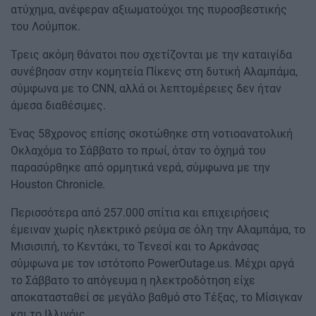
ατύχημα, ανέφεραν αξιωματούχοι της πυροσβεστικής
του Λούμποκ.
Τρεις ακόμη θάνατοι που σχετίζονται με την καταιγίδα
συνέβησαν στην κομητεία Πίκενς στη δυτική Αλαμπάμα,
σύμφωνα με το CNN, αλλά οι λεπτομέρειες δεν ήταν
άμεσα διαθέσιμες.
Ένας 58χρονος επίσης σκοτώθηκε στη νοτιοανατολική
Οκλαχόμα το Σάββατο το πρωί, όταν το όχημά του
παρασύρθηκε από ορμητικά νερά, σύμφωνα με την
Houston Chronicle.
Περισσότερα από 257.000 σπίτια και επιχειρήσεις
έμειναν χωρίς ηλεκτρικό ρεύμα σε όλη την Αλαμπάμα, το
Μισισιπή, το Κεντάκι, το Τενεσί και το Αρκάνσας
σύμφωνα με τον ιστότοπο PowerOutage.us. Μέχρι αργά
το Σάββατο το απόγευμα η ηλεκτροδότηση είχε
αποκατασταθεί σε μεγάλο βαθμό στο Τέξας, το Μίσιγκαν
και το Ιλλινόις.