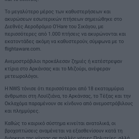
Το μεγαλύτερο μέρος των καθυστερήσεων και
ακυρώσεων εσωτερικών πτήσεων σημειώθηκε στο
Διεθνές Αεροδρόμιο O'Hare του Σικάγου, με
περισσότερες από 1.000 πτήσεις να ακυρώνονται και
εκατοντάδες ακόμη να καθυστερούν, σύμφωνα με το
flightaware.com.
Ανεμοστρόβιλοι προκάλεσαν ζημιές ή κατέστρεψαν
κτίρια στο Αρκάνσας και το Μιζούρι, ανέφεραν
μετεωρολόγοι.
Η NWS τόνισε ότι περισσότεροι από 18 εκατομμύρια
άνθρωποι στη Λουϊζιάνα, το Αρκάνσας, το Τέξας και την
Οκλαχόμα παραμένουν σε κίνδυνο από ανεμοστρόβιλους
και πλημμύρες.
Καθώς το καιρικό σύστημα κινείται ανατολικά, οι
βροχοπτώσεις αναμένεται να εξασθενίσουν κατά τη
διάρκεια της νύχτας σε πολλές νότιες Πολιτείες, αλλά