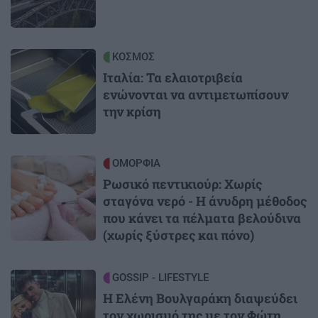
Image
ΚΟΣΜΟΣ
Ιταλία: Τα ελαιοτριβεία
ενώνονται να αντιμετωπίσουν
την κρίση
Image
ΟΜΟΡΦΙΑ
Ρωσικό πεντικιούρ: Χωρίς
σταγόνα νερό - Η άνυδρη μέθοδος
που κάνει τα πέλματα βελούδινα
(χωρίς ξύστρες και πόνο)
Image
GOSSIP - LIFESTYLE
Η Ελένη Βουλγαράκη διαψεύδει
τον χωρισμό της με τον Φώτη