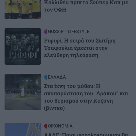
Καλλιθέα πριν το Σούπερ Καπ με
τον ΟΦΗ
Image
GOSSIP - LIFESTYLE
Ριφιφί: Η σειρά του Σωτήρη
Τσαφούλια έρχεται στην
ελεύθερη τηλεόραση
Image
ΕΛΛΑΔΑ
Στα ίχνη του μύθου: Η
αναπαράσταση του "Δράκου" και
του θερισμού στην Κοζάνη
(βίντεο)
Image
ΟΙΚΟΝΟΜΙΑ
ΑΑΔΕ: Ποιοι φορολογούμενοι θα