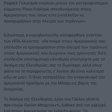
Ραφαέλ Γκλικσμάν ενώπιον μελών του κεντροαριστερού
κόμματος Place Publique, απευθυνόμενος στους
Αμερικανούς που, όπως είπε [«επέλεξαν να
προσχωρήσουν στην πλευρά των τυράννων».
Ειδικότερα, ο ευρωβουλευτής καταφέρθηκε εναντίον
των ΗΠΑ, λέγοντας:
«Θα πούμε στους Αμερικανούς που
επέλεξαν να προσχωρήσουν στην πλευρά των τυράννων,
στους Αμερικανούς που διώχνουν τους ερευνητές διότι
επέδειξαν επιστημονική ελευθερία επιστρέψτε μας το
Άγαλμα της Ελευθερίας, σας το δωρίσαμε, αλλά όπως
φαίνεται το περιφρονείτε, ε λοιπόν, θα είναι καλύτερα
εδώ σε μας».
Ο ίδιος καταγγέλλει τον εναγκαλισμό του
αμερικανού προέδρου με την Μόσχα εις βάρος της
Ουκρανίας.
Το Αγαλμα της Ελευθερίας, έργο του Γάλλου γλύπτη
Φρεντερίκ Ογκίστ Μπαρτολντί, δόθηκε από τον γαλλικό
λαό στους Αμερικανούς σε ένδειξη φιλίας. Τα