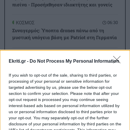
πισίνα - Προσήχθησαν ιδιοκτήτης και γονείς
ΚΟΣΜΟΣ
06:30
Συναγερμός: Ύποπτα drones πάνω από τη
μυστική υπόγεια βάση με Patriot στη Γερμανία
GOSSIP - LIFESTYLE
02:16
Όλες οι ειδήσεις
Ekriti.gr -
Do Not Process My Personal Information
Τούνη: «Έβγαλα όλο το βράδυ στο νοσοκομείο
με ορούς και αντιβιώσεις»
If you wish to opt-out of the sale, sharing to third parties, or
processing of your personal or sensitive information for
targeted advertising by us, please use the below opt-out
ΣΧΕΣΕΙΣ ΚΑΙ SEX
00:00
section to confirm your selection. Please note that after your
Ο σύντροφός σου σε κάνει καλύτερο άνθρωπο;
opt-out request is processed you may continue seeing
interest-based ads based on personal information utilized by
us or personal information disclosed to third parties prior to
GOSSIP - LIFESTYLE
23:00
ΠΕΡΙΣΣΟΤΕΡΑ
your opt-out. You may separately opt-out of the further
Μπρούκλιν Μπέκαμ: Εβρασε μακαρόνια με
disclosure of your personal information by third parties on the
θαλασσινό νερό