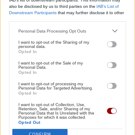
IAB’s list of downstream participants. This information may
also be disclosed by us to third parties on the
IAB’s List of
Downstream Participants
that may further disclose it to other
ΑΘΛΗΤΙΚΑ
22:16
third parties.
ΚΡΗΤΗ
ΑΕΚ: Φιλική τεσσάρα στην Καλλιθέα πριν το
Κρήτη: Άγριος ξυλοδαρμός 51χρονου
Personal Data Processing Opt Outs
Σούπερ Καπ με τον ΟΦΗ
τουρίστα - Συνελήφθησαν πέντε
νεαροί
I want to opt-out of the Sharing of my
personal data.
GOSSIP - LIFESTYLE
22:00
Opted In
Ριφιφί: Η σειρά του Σωτήρη Τσαφούλια
I want to opt-out of the Sale of my
έρχεται στην ελεύθερη τηλεόραση
Personal Data.
Opted In
ΕΛΛΑΔΑ
I want to opt-out of processing my
ΕΛΛΑΔΑ
21:55
Personal Data for Targeted Advertising.
Στα ίχνη του μύθου: Η αναπαράσταση του
Opted In
Τραγωδία στην Πάρο: Πνίγηκε 4χρονο
παιδί σε πισίνα - Προσήχθησαν
"Δράκου" και του θερισμού στην Κοζάνη
I want to opt-out of Collection, Use,
ιδιοκτήτης και γονείς
(βίντεο)
Retention, Sale, and/or Sharing of my
Personal Data that Is Unrelated with the
Purposes for which it was collected.
Opted Out
ΟΙΚΟΝΟΜΙΑ
21:46
ΑΑΔΕ: Ποιοι φορολογούμενοι θα λάβουν email
CONFIRM