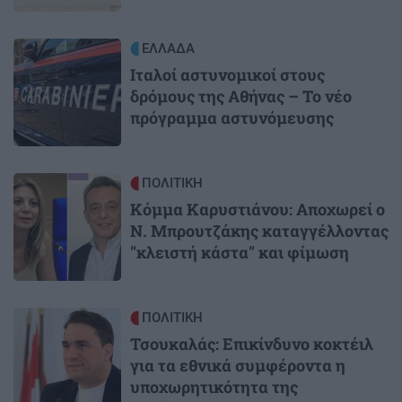
Image
ΕΛΛΑΔΑ
Ιταλοί αστυνομικοί στους
δρόμους της Αθήνας – Το νέο
πρόγραμμα αστυνόμευσης
Image
ΠΟΛΙΤΙΚΗ
Κόμμα Καρυστιάνου: Αποχωρεί ο
Ν. Μπρουτζάκης καταγγέλλοντας
"κλειστή κάστα" και φίμωση
Image
ΠΟΛΙΤΙΚΗ
Τσουκαλάς: Επικίνδυνο κοκτέιλ
για τα εθνικά συμφέροντα η
υποχωρητικότητα της