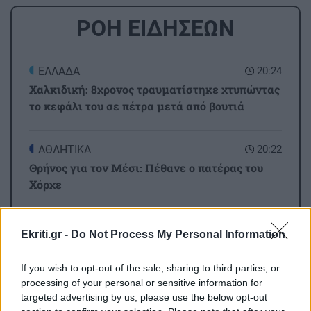
ΡΟΗ ΕΙΔΗΣΕΩΝ
ΕΛΛΑΔΑ
20:24
Χαλκιδική: 8χρονος τραυματίστηκε χτυπώντας
το κεφάλι του σε πέτρα μετά από βουτιά
ΑΘΛΗΤΙΚΑ
20:22
Θρήνος για τον Μέσι: Πέθανε ο πατέρας του
Χόρχε
ΚΡΗΤΗ
20:12
Ekriti.gr -
Do Not Process My Personal Information
Κρήτη -Τριπλή παγκόσμια διάκριση: Τρεις
παραλίες μέσα στις 25 καλύτερες του κόσμου!
If you wish to opt-out of the sale, sharing to third parties, or
processing of your personal or sensitive information for
targeted advertising by us, please use the below opt-out
GOSSIP - LIFESTYLE
20:00