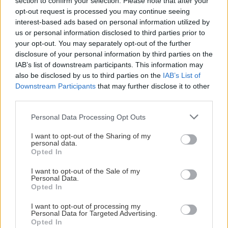
section to confirm your selection. Please note that after your
Όλες οι ειδήσεις
Παπαμιχαήλ: Η ανάρτηση της Φίνος Φιλμ για
opt-out request is processed you may continue seeing
τα 22 χρόνια από τον θάνατο του
interest-based ads based on personal information utilized by
us or personal information disclosed to third parties prior to
your opt-out. You may separately opt-out of the further
ΕΛΛΑΔΑ
19:54
disclosure of your personal information by third parties on the
IAB’s list of downstream participants. This information may
Τραγωδία στην Πάρο: 4χρονο παιδί
also be disclosed by us to third parties on the
IAB’s List of
εντοπίστηκε νεκρό σε πισίνα beach bar
Downstream Participants
that may further disclose it to other
third parties.
ΠΕΡΙΣΣΟΤΕΡΑ
ΕΛΛΑΔΑ
19:49
Personal Data Processing Opt Outs
Ιταλοί αστυνομικοί στους δρόμους της Αθήνας
I want to opt-out of the Sharing of my
– Το νέο πρόγραμμα αστυνόμευσης
personal data.
Opted In
ΕΛΛΑΔΑ
ΠΟΛΙΤΙΚΗ
19:36
I want to opt-out of the Sale of my
Personal Data.
Χαλκιδική: 8χρονος τραυματίστηκε
Κόμμα Καρυστιάνου: Αποχωρεί ο Ν.
Opted In
χτυπώντας το κεφάλι του σε πέτρα
Μπρουτζάκης καταγγέλλοντας "κλειστή
μετά από βουτιά
κάστα" και φίμωση
I want to opt-out of processing my
Personal Data for Targeted Advertising.
Opted In