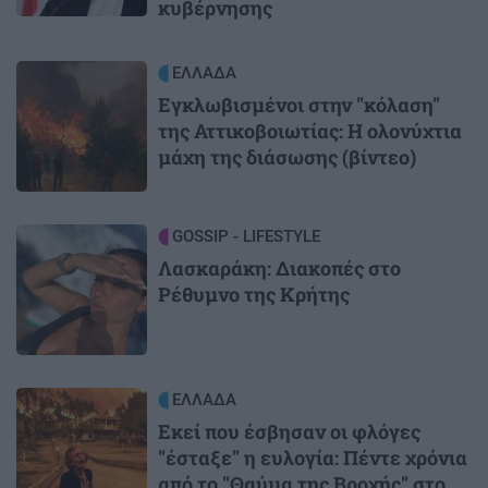
κυβέρνησης
Image
ΕΛΛΑΔΑ
Εγκλωβισμένοι στην "κόλαση"
της Αττικοβοιωτίας: Η ολονύχτια
μάχη της διάσωσης (βίντεο)
Image
GOSSIP - LIFESTYLE
Λασκαράκη: Διακοπές στο
Ρέθυμνο της Κρήτης
Image
ΕΛΛΑΔΑ
Εκεί που έσβησαν οι φλόγες
"έσταξε" η ευλογία: Πέντε χρόνια
από το "Θαύμα της Βροχής" στο