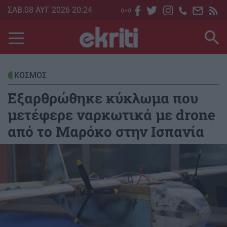
Skip
ΣΑΒ.08 ΑΥΓ 2026 20:24
to
main
content
ΚΟΣΜΟΣ
Εξαρθρώθηκε κύκλωμα που
μετέφερε ναρκωτικά με drone
από το Μαρόκο στην Ισπανία