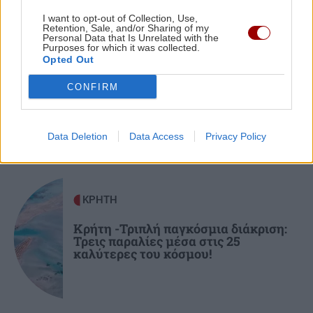
ΠΟΛΙΤΙΚΗ
19:23
I want to opt-out of Collection, Use,
Retention, Sale, and/or Sharing of my
Τσουκαλάς: Επικίνδυνο κοκτέιλ για τα εθνικά
Personal Data that Is Unrelated with the
Purposes for which it was collected.
συμφέροντα η υποχωρητικότητα της
ΑΘΛΗΤΙΚΑ
Opted Out
κυβέρνησης
Θρήνος για τον Μέσι: Πέθανε ο
CONFIRM
πατέρας του Χόρχε
ΕΛΛΑΔΑ
19:11
Εγκλωβισμένοι στην "κόλαση" της
Data Deletion
Data Access
Privacy Policy
Αττικοβοιωτίας: Η ολονύχτια μάχη της
διάσωσης (βίντεο)
ΚΡΗΤΗ
GOSSIP - LIFESTYLE
19:00
Λασκαράκη: Διακοπές στο Ρέθυμνο της Κρήτης
Κρήτη -Τριπλή παγκόσμια διάκριση:
Τρεις παραλίες μέσα στις 25
καλύτερες του κόσμου!