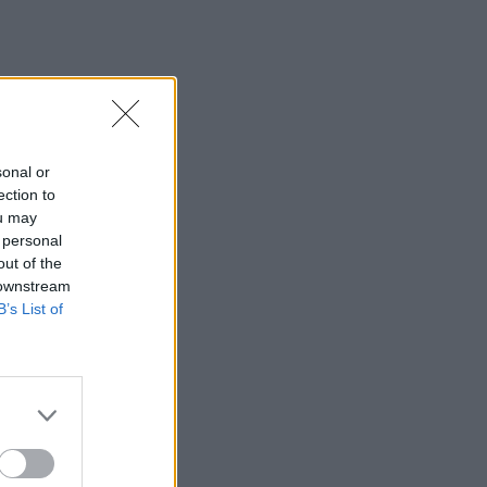
sonal or
ection to
ou may
 personal
out of the
 downstream
B’s List of