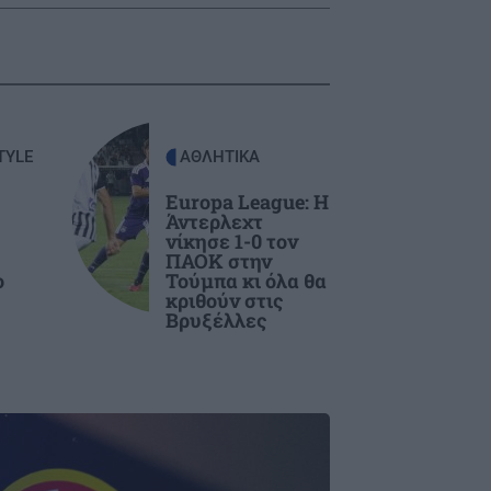
TYLE
ΑΘΛΗΤΙΚΑ
Europa League: Η
Άντερλεχτ
νίκησε 1-0 τον
ΠΑΟΚ στην
ο
Τούμπα κι όλα θα
κριθούν στις
Βρυξέλλες