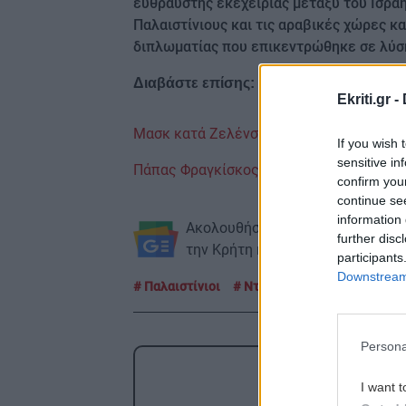
εύθραυστης εκεχειρίας μεταξύ του Ισραήλ
Παλαιστίνιους και τις αραβικές χώρες κ
διπλωματίας που επικεντρώθηκε σε λύσ
Διαβάστε επίσης:
Ekriti.gr -
Μασκ κατά Ζελένσκι: Είναι άκαρδος και
If you wish 
sensitive in
Πάπας Φραγκίσκος: «Νιώθω να με στηρίζε
confirm you
continue se
information 
Ακολουθήστε το ekriti.gr στο
Goo
further disc
την Κρήτη και όχι μόνο.
participants
Downstream 
Παλαιστίνιοι
Ντόναλντ Τραμπ
Persona
ΡΟΗ
I want t