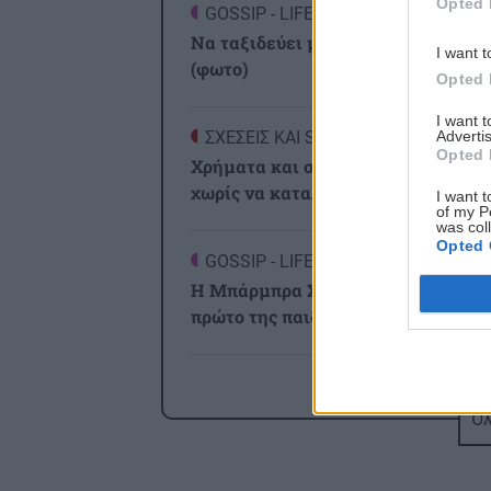
Opted 
GOSSIP - LIFESTYLE
0
Να ταξιδεύει μες στη θάλασσα η ψ
I want t
(φωτο)
Opted 
I want 
Advertis
ΣΧΕΣΕΙΣ ΚΑΙ SEX
0
Opted 
Χρήματα και σχέση: Πώς να μιλήσ
χωρίς να καταλήξετε σε καβγά
I want t
of my P
was col
Opted 
GOSSIP - LIFESTYLE
2
Η Μπάρμπρα Στρέιζαντ υπογράφει 
πρώτο της παιδικό βιβλίο
ΑΘΛΗΤΙΚΑ
2
Europa League: Η Άντερλεχτ νίκησε
Όλ
τον ΠΑΟΚ στην Τούμπα κι όλα θα
κριθούν στις Βρυξέλλες