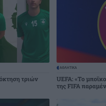
ρων
ΚΡΗΤΗ
20:40
Χανιά: Εργασία για πολίτες τρίτων
χωρών – Ενημερωτική δράση στο
2:00
Εργατικό Κέντρο
ϊ
ΚΡΗΤΗ
20:36
Ηράκλειο: Κυκλοφοριακές ρυθμίσεις
1:52
έξι μηνών στον ΒΟΑΚ – Σε ποιο τμήμα
 σε
θα γίνονται τα έργα
ΑΘΛΗΤΙΚΑ
BUSINESS
20:32
όκτηση τριών
UEFA: «Το μποϊκο
CrediaBank: Ισχυρή κερδοφορία στα
οικονομικά αποτελέσματα Α'
της FIFA παραμέν
εξαμήνου 2026
Image