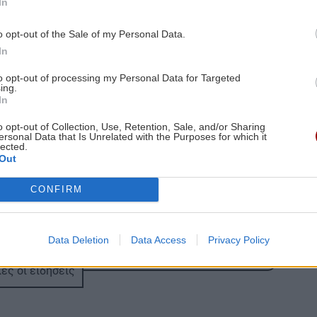
In
7:00
ΕΛΛΑΔΑ
21:43
υχή
Το τέλος μιας εποχής για το Allou! Fun
o opt-out of the Sale of my Personal Data.
Park - Η περιοχή γυρίζει σελίδα
In
to opt-out of processing my Personal Data for Targeted
ing.
0:00
ΑΘΛΗΤΙΚΑ
21:31
In
ετε
ΟΦΗ: Πολύ κοντά στην απόκτηση του
Σαναμπρία
o opt-out of Collection, Use, Retention, Sale, and/or Sharing
ersonal Data that Is Unrelated with the Purposes for which it
lected.
Out
3:00
ΕΠΙΣΤΗΜΗ
21:31
το
Η ζέστη και ο καπνός από πυρκαγιές
CONFIRM
θέτουν σε κίνδυνο τον αέρα σε
εσωτερικούς χώρους, σύμφωνα με
μελέτη
Data Deletion
Data Access
Privacy Policy
2:49
 1-0
ες οι ειδήσεις
ΟΙΚΟΝΟΜΙΑ
21:22
Χρέη στις Τράπεζες: Έτσι μπορείτε να