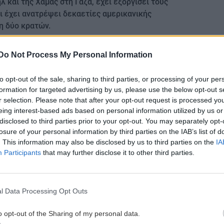
 και της Χαμάς στη Γάζα, έχει εξοργίσει τους
αι έχει ανατρέψει δεκαετίες αμερικανικής
η δύο κρατών.
Do Not Process My Personal Information
 απάνθρωπος
to opt-out of the sale, sharing to third parties, or processing of your per
formation for targeted advertising by us, please use the below opt-out s
ι όλο το ποίμνιο του Θεού»
r selection. Please note that after your opt-out request is processed y
eing interest-based ads based on personal information utilized by us or
disclosed to third parties prior to your opt-out. You may separately opt-
gle News
και μάθετε πρώτοι όλες τις ειδήσεις για
losure of your personal information by third parties on the IAB’s list of
. This information may also be disclosed by us to third parties on the
IA
Participants
that may further disclose it to other third parties.
l Data Processing Opt Outs
 ΕΙΔΗΣΕΩΝ
o opt-out of the Sharing of my personal data.