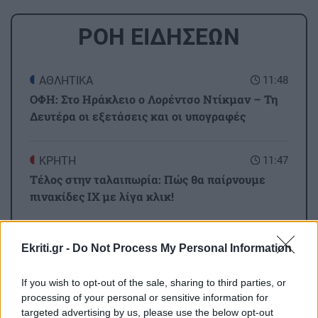
ΡΟΗ ΕΙΔΗΣΕΩΝ
ΑΘΛΗΤΙΚΑ
11:48
ΟΦΗ: Στο Ηράκλειο ο Λορέντσο Ντίκμαν – Τη
Δευτέρα οι εξετάσεις και οι υπογραφές
ΚΡΗΤΗ
11:47
Τέλος στην ταλαιπωρία: Πώς θα παίρνουμε
πινακίδες ΙΧ με λίγα κλικ!
ΚΡΗΤΗ
11:34
Ekriti.gr -
Do Not Process My Personal Information
Κρήτη: Απανωτά περιστατικά μέθης – Στο
ΕΚΑΒ ο «λογαριασμός» της νυχτερινής
If you wish to opt-out of the sale, sharing to third parties, or
διασκέδασης
processing of your personal or sensitive information for
targeted advertising by us, please use the below opt-out