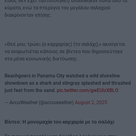
είδος δεν έχει ταυτοποιηθεί) αναδύθηκαν πάνω από τα
κύματα, ενώ τα πτερύγια του μεγάλου σαλαχιού
διακρίνονταν επίσης.
«Θεέ μου, τρώει (ο καρχαρίας) (το σαλάχι);» ακούγεται
να αναρωτιέται κάποιος σε βίντεο που δημοσιεύτηκε
στα μέσα κοινωνικής δικτύωσης.
Beachgoers in Panama City watched a wild shoreline
showdown as a shark and stingray splashed and thrashed
just feet from the sand.
pic.twitter.com/gwEUizXBLO
— AccuWeather (@accuweather)
August 2, 2025
Βίντεο: Η μονομαχία του καρχαρία με το σαλάχι