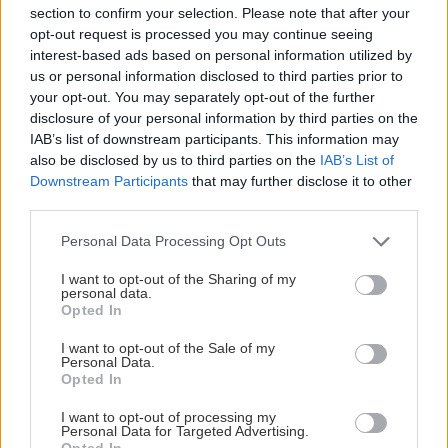
section to confirm your selection. Please note that after your
Όλες οι ειδήσεις
ΑΘΛΗΤΙΚΑ
11:28
opt-out request is processed you may continue seeing
«Γκέλα» για τη Σπόρτινγκ παρά το γκολ του
interest-based ads based on personal information utilized by
us or personal information disclosed to third parties prior to
Φώτη Ιωαννίδη (βίντεο)
your opt-out. You may separately opt-out of the further
disclosure of your personal information by third parties on the
IAB’s list of downstream participants. This information may
ΚΡΗΤΗ
11:23
also be disclosed by us to third parties on the
IAB’s List of
Οδοιπορικό στα μοναστήρια του Ρεθύμνου -
Downstream Participants
that may further disclose it to other
Πού χτυπά η καρδιά του Δεκαπενταύγουστου
third parties.
ΠΕΡΙΣΣΟΤΕΡΑ
Personal Data Processing Opt Outs
ΑΘΛΗΤΙΚΑ
11:21
Παγκόσμιο στίβου Κ20: Η Ρούσσου κατέκτησε
I want to opt-out of the Sharing of my
personal data.
το ασημένιο μετάλλιο στα 800 μέτρα
Opted In
ΑΘΛΗΤΙΚΑ
I want to opt-out of the Sale of my
Personal Data.
ΟΦΗ: Στο Ηράκλειο ο Λορέντσο
ΠΟΛΙΤΙΚΗ
11:12
Opted In
Ντίκμαν – Τη Δευτέρα οι εξετάσεις
ΠΑΣΟΚ: "Δεν θα παραδώσουμε την πολιτική
και οι υπογραφές
μας αυτονομία"
I want to opt-out of processing my
Personal Data for Targeted Advertising.
Opted In